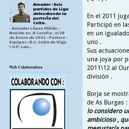
Amador : Seis
partidos de Liga
defendiendo la
En el 2011 jug
portería del
Celta .
Participó en las
- Amador López Miñán -
en un igualado
Nacido en A Coruña , el 28
de Enero de 1942 - Portero -
uno .
Equipos : R.C. Celta de Vigo
\ U.P. Lan...
Sus actuacione
una joya por pu
Web Colaboradora
2011\12 al Our
división .
Borja se mostr
de As Burgas :
lo considero u
ambicioso , qu
megustaría par