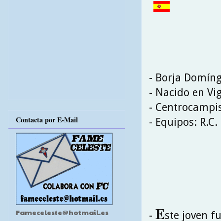
- Borja Domín
- Nacido en Vi
- Centrocampi
Contacta por E-Mail
- Equipos: R.C.
E
Fameceleste@hotmail.es
-
ste joven f