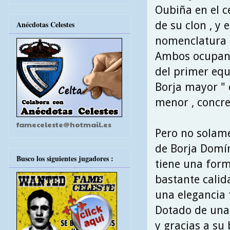
Oubiña en el c
de su clon , y 
Anécdotas Celestes
nomenclatura c
Ambos ocupan l
del primer equi
Borja mayor "
menor , concre
fameceleste@hotmail.es
Pero no solame
de Borja Domí
Busco los siguientes jugadores :
tiene una form
bastante calida
una elegancia t
Dotado de una 
y gracias a su