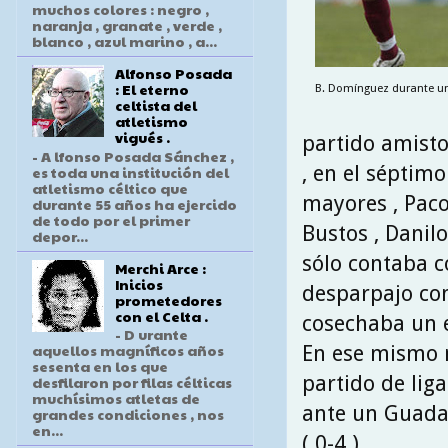
muchos colores : negro ,
naranja , granate , verde ,
blanco , azul marino , a...
Alfonso Posada
: El eterno
B. Domínguez durante un 
celtista del
atletismo
vigués .
partido amisto
- A lfonso Posada Sánchez ,
, en el séptimo
es toda una institución del
atletismo céltico que
mayores , Paco 
durante 55 años ha ejercido
de todo por el primer
Bustos , Danilo
depor...
sólo contaba c
Merchi Arce :
Inicios
desparpajo con
prometedores
con el Celta .
cosechaba un 
- D urante
aquellos magníficos años
En ese mismo m
sesenta en los que
partido de lig
desfilaron por filas célticas
muchísimos atletas de
ante un Guadal
grandes condiciones , nos
en...
( 0-4 ) .