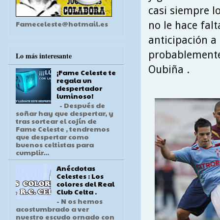
casi siempre lo
Fameceleste@hotmail.es
no le hace falt
anticipación a 
probablemente 
Lo más interesante
Oubiña .
¡Fame Celeste te
regala un
despertador
luminoso!
- Después de
soñar hay que despertar, y
tras sortear el cojín de
Fame Celeste , tendremos
que despertar como
buenos celtistas para
cumplir...
Anécdotas
Celestes : Los
colores del Real
Club Celta .
- N os hemos
acostumbrado a ver
nuestro escudo ornado con