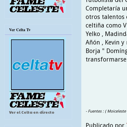
Completaría un
otros talentos 
celtiña como V
Ver Celta Tv
Yelko , Madind
Añón , Kevin y
Borja " Domín
transformarse 
- Fuentes : ( Moiceleste 
Ver el Celta en directo
Publicado por