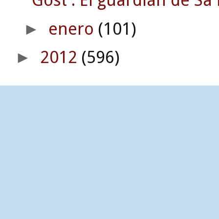
Gost : El guardián de Sa 
enero
(101)
►
2012
(596)
►