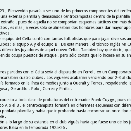
3 , Bienvenido pasaría a ser uno de los primeros componentes del recién 
una extensa plantilla y demasiados centrocampistas dentro de la plantilla
o extraño , pues de aquella no se componían esquemas tácticos con más d
edios , es más , a veces sólo se alineaban dos hombres para dar mayor apo
tivos .
r equipo del Celta contó con tantos futbolistas que para jugar diversos a
ipos ; el equipo A y el equipo B . De esta manera , el técnico inglés Mr C
 diferentes jugadores de aquel nuevo Celta . También hay que decir , qu
enido ocupa puestos de ataque , pero sólo consta que lo hiciese en su ant
ros partidos con el Celta sería el disputado en Ferrol , en un Campeonato
oncursaban cuatro clubes . Los vigueses acabarían venciendo por 2-3 al c
a formado en la línea de medios junto a Queralt y Torres , respaldando la
sa , Gerardito , Polo , Correa y Pinilla .
xpuesto a toda clase de probaturas del entrenador Frank Cuggy , pues d
po A o el B , el centrocampista formaría en diferentes esquemas con difer
a poblada plantilla y había que ir probando hasta encontrar un once tipo q
le .
ón a lo largo de su estancia en el club vigués haría que fuese uno de los
ndrés Balsa en la temporada 1925\26 .