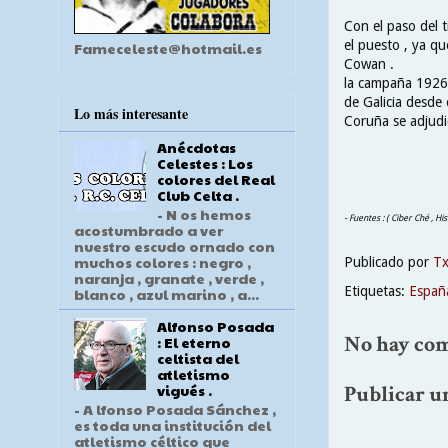
Con el paso del 
el puesto , ya q
Fameceleste@hotmail.es
Cowan .
la campaña 1926\
de Galicia desde 
Lo más interesante
Coruña se adjudic
Anécdotas
Celestes : Los
colores del Real
Club Celta .
- N os hemos
- Fuentes : ( Ciber Ché , Hi
acostumbrado a ver
nuestro escudo ornado con
muchos colores : negro ,
Publicado por
T
naranja , granate , verde ,
Etiquetas:
Españ
blanco , azul marino , a...
Alfonso Posada
No hay com
: El eterno
celtista del
atletismo
Publicar u
vigués .
- A lfonso Posada Sánchez ,
es toda una institución del
atletismo céltico que