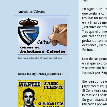
En Agosto de 192
Anécdotas Celestes
que contaría con 
resultar un tant
en la línea de m
, carentes de efec
Y es que el prime
que crear dos equ
probando con los
ocasiones , Bienv
Fortuna .
fameceleste@hotmail.es
Uno de sus prime
en el que sólo c
y Bienvenido habí
formada por Reigo
Busco los siguientes jugadores :
Bienvenido fue e
jugar con el equi
El Celta tenía un
lo más lejos posib
Su gran adaptaci
utilizados por A