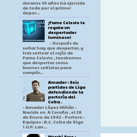
durante 55 años ha ejercido
de todo por el primer
depor...
¡Fame Celeste te
regala un
despertador
luminoso!
- Después de
soñar hay que despertar, y
tras sortear el cojín de
Fame Celeste , tendremos
que despertar como
buenos celtistas para
cumplir...
Amador : Seis
partidos de Liga
defendiendo la
portería del
Celta .
- Amador López Miñán -
Nacido en A Coruña , el 28
de Enero de 1942 - Portero -
Equipos : R.C. Celta de Vigo
\ U.P. Lan...
Merchi Arce :