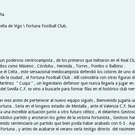
aña
elta de Vigo \ Fortuna Football Club.
 un poderoso centrocampista , de los primeros que militaron en el Real Cl
dios como Máximo , Córdoba , Hermida , Torres , Pombo o Balbino .
e el Celta , este sensacional meidocampista defendió los colores de uno d
e la ciudad , el Fortuna Football Club . Allí coincidiría con otras figuras d
rtínez " Cuqui " , un legendario defensor que nunca llegaría a jugar en e
el Sevilla C.F. se vino a buscarle para formar filas en el histórico club ne
 mes antes de pertenecer al nuevo equipo vigués , Bienvenido jugaría u
ortuna . Sería en el longevo estadio de Mestalla , ante el Valencia C.F. Nu
a una increíble actuación junto a otro futuro céltico , el delantero Gesto
ntástico partido y anotaron los goles de la victoria fortunista , Gestoso har
enido sentenciaría un partido que bien podía haber acabado con 0-3 . Aqu
 Fortuna , y antes de acabarse el verano sería testigo directo del nacimien