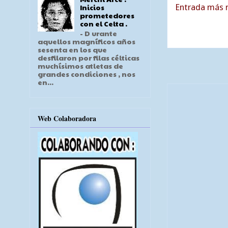
Entrada más r
Inicios
prometedores
con el Celta .
- D urante
aquellos magníficos años
sesenta en los que
desfilaron por filas célticas
muchísimos atletas de
grandes condiciones , nos
en...
Web Colaboradora