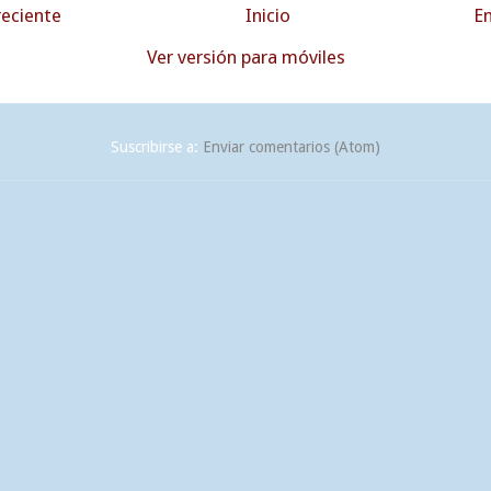
eciente
Inicio
En
Ver versión para móviles
Suscribirse a:
Enviar comentarios (Atom)