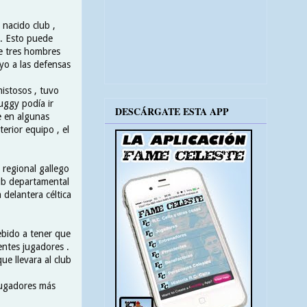
nacido club ,
 . Esto puede
e tres hombres
yo a las defensas
mistosos , tuvo
uggy podía ir
DESCÁRGATE ESTA APP
e en algunas
erior equipo , el
 regional gallego
lub departamental
 delantera céltica
ebido a tener que
entes jugadores .
ue llevara al club
 jugadores más