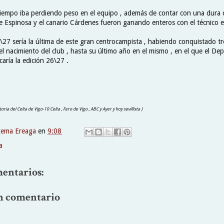
tiempo iba perdiendo peso en el equipo , además de contar con una dura
ue Espinosa y el canario Cárdenes fueron ganando enteros con el técnico 
27 sería la última de este gran centrocampista , habiendo conquistado 
el nacimiento del club , hasta su último año en el mismo , en el que el De
aría la edición 26\27 .
storia del Celta de Vigo-10 Celta , Faro de Vigo , ABC y Ayer y hoy sevillista )
xema Ereaga
en
9:08
a
entarios:
n comentario