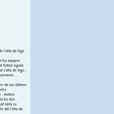
ub Celta de Vigo
e los equipos
el fútbol vigués
l Celta de Vigo ,
rvionense .
no de sus últimos
estro
so . Ambos
ía los dos
el sería su
to del Celta de