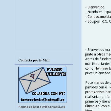
- Bienvenido
- Nacido en Esp
- Centrocampista
- Equipos: R.C. C
- Bienvenido era
junto a otros me
Antes de fundars
Contacta por E-Mail
más importantes d
como Herminio Ma
pues un enviado d
Poco menos de un
partidos con el F
protagonista harí
realizarían un fa
primeros y Bienv
último gol con el
Fameceleste@hotmail.es
Vigo .