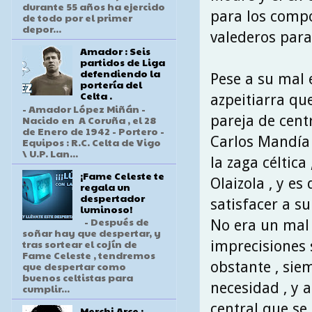
durante 55 años ha ejercido
para los compo
de todo por el primer
depor...
valederos para
Amador : Seis
partidos de Liga
defendiendo la
Pese a su mal 
portería del
Celta .
azpeitiarra qu
- Amador López Miñán -
pareja de cent
Nacido en A Coruña , el 28
de Enero de 1942 - Portero -
Carlos Mandía .
Equipos : R.C. Celta de Vigo
\ U.P. Lan...
la zaga céltic
¡Fame Celeste te
Olaizola , y e
regala un
despertador
satisfacer a s
luminoso!
- Después de
No era un mal 
soñar hay que despertar, y
tras sortear el cojín de
imprecisiones 
Fame Celeste , tendremos
obstante , sie
que despertar como
buenos celtistas para
necesidad , y 
cumplir...
central que se 
Merchi Arce :