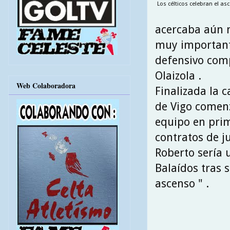
Los célticos celebran el as
acercaba aún m
muy importante
defensivo comp
Olaizola .
Web Colaboradora
Finalizada la c
de Vigo comenz
equipo en prim
contratos de j
Roberto sería 
Balaídos tras 
ascenso " .