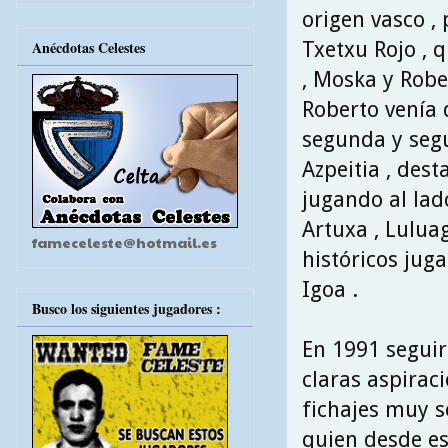
origen vasco , 
Txetxu Rojo , q
Anécdotas Celestes
, Moska y Rober
Roberto venía 
segunda y segu
Azpeitia , des
jugando al lad
Artuxa , Luluag
fameceleste@hotmail.es
históricos juga
Igoa .
Busco los siguientes jugadores :
En 1991 seguir
claras aspirac
fichajes muy s
quien desde ese