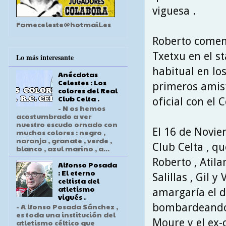
viguesa .
Fameceleste@hotmail.es
Roberto comen
Txetxu en el s
Lo más interesante
habitual en los
Anécdotas
Celestes : Los
primeros amis
colores del Real
Club Celta .
oficial con el C
- N os hemos
acostumbrado a ver
nuestro escudo ornado con
El 16 de Novie
muchos colores : negro ,
naranja , granate , verde ,
Club Celta , qu
blanco , azul marino , a...
Roberto , Atila
Alfonso Posada
: El eterno
Salillas , Gil 
celtista del
atletismo
amargaría el d
vigués .
bombardeando l
- A lfonso Posada Sánchez ,
es toda una institución del
Moure y el ex-
atletismo céltico que