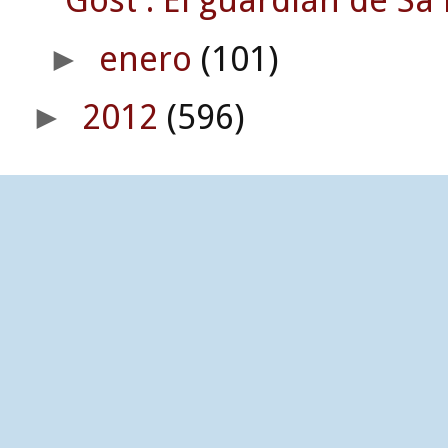
Gost : El guardián de Sa 
enero
(101)
►
2012
(596)
►