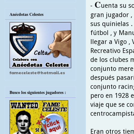
C
-
uenta su s
gran jugador ,
Anécdotas Celestes
sus quinielas .
fútbol , y Man
llegar a Vigo 
Recreativo Esp
de los clubes 
conjunto mere
fameceleste@hotmail.es
después pasarí
conjunto racin
Busco los siguientes jugadores :
pero en 1928 e
viaje que se c
centrocampista
Eran otros tie