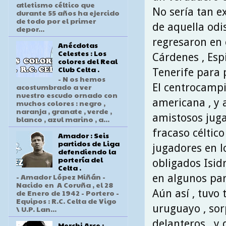
atletismo céltico que
No sería tan e
durante 55 años ha ejercido
de todo por el primer
de aquella odi
depor...
regresaron en 
Anécdotas
Celestes : Los
Cárdenes , Esp
colores del Real
Club Celta .
Tenerife para 
- N os hemos
El centrocampi
acostumbrado a ver
nuestro escudo ornado con
americana , y 
muchos colores : negro ,
naranja , granate , verde ,
amistosos juga
blanco , azul marino , a...
fracaso céltico
Amador : Seis
partidos de Liga
jugadores en l
defendiendo la
portería del
obligados Isid
Celta .
- Amador López Miñán -
en algunos par
Nacido en A Coruña , el 28
Aún así , tuvo 
de Enero de 1942 - Portero -
Equipos : R.C. Celta de Vigo
uruguayo , sor
\ U.P. Lan...
delanteros , y
Merchi Arce :