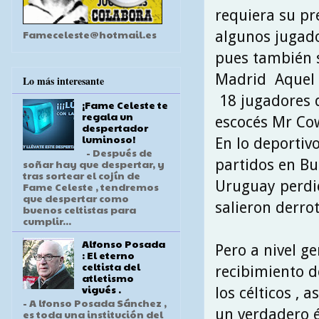
requiera su pre
Fameceleste@hotmail.es
algunos jugador
pues también s
Madrid Aquel 7
Lo más interesante
18 jugadores d
¡Fame Celeste te
regala un
escocés Mr Co
despertador
luminoso!
En lo deportivo
- Después de
partidos en Bu
soñar hay que despertar, y
tras sortear el cojín de
Uruguay perdie
Fame Celeste , tendremos
que despertar como
salieron derro
buenos celtistas para
cumplir...
Alfonso Posada
Pero a nivel ge
: El eterno
celtista del
recibimiento d
atletismo
vigués .
los célticos , 
- A lfonso Posada Sánchez ,
un verdadero é
es toda una institución del