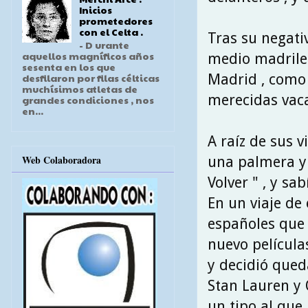
Inicios
prometedores
con el Celta .
Tras su negativ
- D urante
aquellos magníficos años
medio madrileñ
sesenta en los que
Madrid , como
desfilaron por filas célticas
muchísimos atletas de
merecidas vaca
grandes condiciones , nos
en...
A raíz de sus v
Web Colaboradora
una palmera y 
Volver " , y sa
En un viaje de
españoles que
nuevo películas
y decidió qued
Stan Lauren y 
un tipo al que 