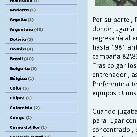
Andorra
(1)
Por su parte , 
Argelia
(3)
donde jugaría 
Argentina
(43)
regresaría al e
Bolivia
(1)
hasta 1981 ante
Bosnia
(4)
campaña 82\83
Brasil
(40)
Tras colgar l
Bulgaria
(3)
entrenador , as
Bélgica
(1)
Preferente a te
Chile
(5)
equipos : Cons
Chipre
(1)
Colombia
(2)
Cuando jugaba 
Congo
(1)
para jugar con
Corea del Sur
(1)
concentrado , 
Costa de Marfil
(2)