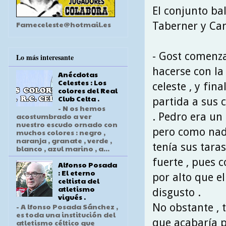
El conjunto ba
Fameceleste@hotmail.es
Taberner y Can
- Gost comenza
Lo más interesante
hacerse con la
Anécdotas
Celestes : Los
celeste , y fi
colores del Real
Club Celta .
partida a sus
- N os hemos
. Pedro era un
acostumbrado a ver
nuestro escudo ornado con
pero como nadi
muchos colores : negro ,
naranja , granate , verde ,
tenía sus taras
blanco , azul marino , a...
fuerte , pues 
Alfonso Posada
: El eterno
por alto que e
celtista del
atletismo
disgusto .
vigués .
No obstante , 
- A lfonso Posada Sánchez ,
es toda una institución del
que acabaría po
atletismo céltico que