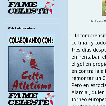
Pedro Gost ju
Web Colaboradora
- Incomprensib
celtiña , y tod
tres días despu
enfrentaban el
el gol en prop
en contra la e
remontar un 0-
Pero en escoci
Alarcia , quie
torneo europeo 