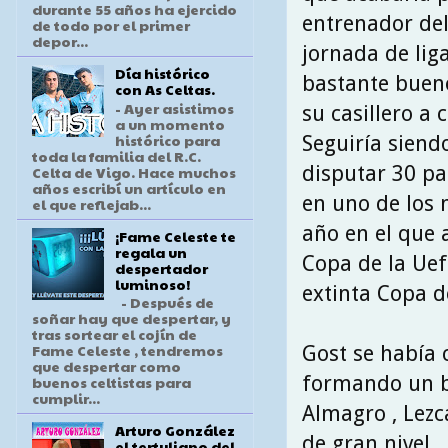
durante 55 años ha ejercido
entrenador del
de todo por el primer
depor...
jornada de lig
Día histórico
bastante bueno
con As Celtas.
- Ayer asistimos
su casillero a 
a un momento
histórico para
Seguiría siendo
toda la familia del R.C.
disputar 30 pa
Celta de Vigo. Hace muchos
años escribí un artículo en
en uno de los 
el que reflejab...
año en el que 
¡Fame Celeste te
regala un
Copa de la Uef
despertador
luminoso!
extinta Copa de
- Después de
soñar hay que despertar, y
tras sortear el cojín de
Fame Celeste , tendremos
Gost se había c
que despertar como
formando un bu
buenos celtistas para
cumplir...
Almagro , Lezc
Arturo González
de gran nivel .
el tertuliano del