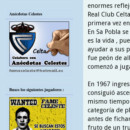
enormes reflej
Real Club Celt
Anécdotas Celestes
primera vez en 
En Sa Pobla se
es la vida , p
ayudar a sus p
fue peón de al
comenzó a juga
fameceleste@hotmail.es
En 1967 ingresa
Busco los siguientes jugadores :
consiguió asce
mismo tiempo q
categoría de p
antes de fichar
fruto de un tr