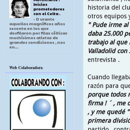
Inicios
historia del cl
prometedores
con el Celta .
otros equipos
- D urante
aquellos magníficos años
" Pude irme al 
sesenta en los que
daba 25.000 pe
desfilaron por filas célticas
muchísimos atletas de
trabajo al que 
grandes condiciones , nos
en...
Valladolid con
entrevista .
Web Colaboradora
Cuando llegab
razón para que
porque todos m
firma ! ´ , me 
, y me quedé 
primera divisi
partido , contr