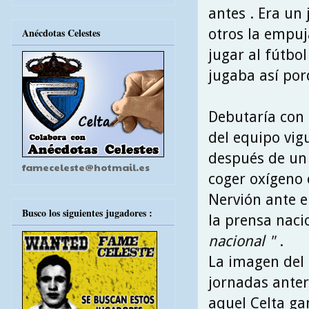
antes . Era un
otros la empuj
Anécdotas Celestes
jugar al fútbol
jugaba así por
Debutaría con e
del equipo vigu
después de un l
fameceleste@hotmail.es
coger oxígeno 
Nervión ante el
Busco los siguientes jugadores :
la prensa nac
nacional "
.
La imagen del 
jornadas anter
aquel Celta ga