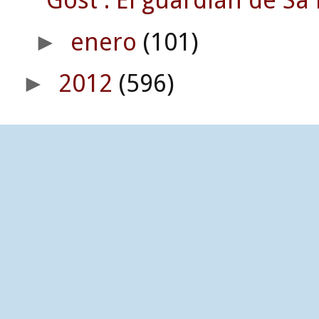
Gost : El guardián de Sa 
enero
(101)
►
2012
(596)
►