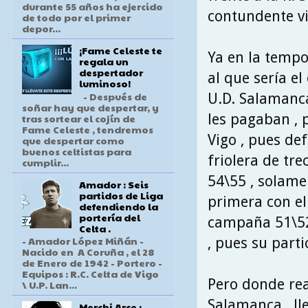
durante 55 años ha ejercido
contundente vic
de todo por el primer
depor...
¡Fame Celeste te
Ya en la temp
regala un
despertador
al que sería el
luminoso!
- Después de
U.D. Salamanca
soñar hay que despertar, y
les pagaban , 
tras sortear el cojín de
Fame Celeste , tendremos
Vigo , pues de
que despertar como
buenos celtistas para
friolera de tr
cumplir...
54\55 , solame
Amador : Seis
partidos de Liga
primera con el
defendiendo la
portería del
campaña 51\52 
Celta .
- Amador López Miñán -
, pues su parti
Nacido en A Coruña , el 28
de Enero de 1942 - Portero -
Equipos : R.C. Celta de Vigo
Pero donde re
\ U.P. Lan...
Salamanca , ll
Merchi Arce :