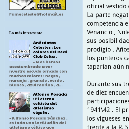
oficial vestido 
Fameceleste@hotmail.es
La parte negat
competencia e
Venancio , Nol
Lo más interesante
sus posibilidad
Anécdotas
Celestes : Los
prodigio . Año
colores del Real
Club Celta .
los punteros c
- N os hemos
taparían aún m
acostumbrado a ver
nuestro escudo ornado con
muchos colores : negro ,
naranja , granate , verde ,
Durante sus tr
blanco , azul marino , a...
de diez encuen
Alfonso Posada
: El eterno
participacione
celtista del
atletismo
1941\42 . El p
vigués .
los vigueses en
- A lfonso Posada Sánchez ,
es toda una institución del
frente a la R.
atletismo céltico que