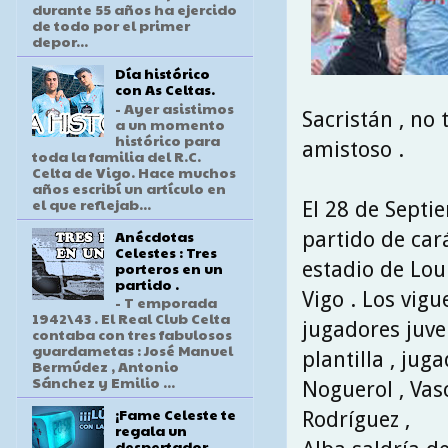
durante 55 años ha ejercido
de todo por el primer
depor...
Día histórico
con As Celtas.
- Ayer asistimos
Sacristán , no
a un momento
histórico para
amistoso .
toda la familia del R.C.
Celta de Vigo. Hace muchos
años escribí un artículo en
el que reflejab...
El 28 de Septi
Anécdotas
partido de cará
Celestes : Tres
estadio de Lour
porteros en un
partido .
Vigo . Los vig
- T emporada
1942\43 . El Real Club Celta
jugadores juven
contaba con tres fabulosos
guardametas : José Manuel
plantilla , ju
Bermúdez , Antonio
Sánchez y Emilio ...
Noguerol , Vasc
¡Fame Celeste te
Rodríguez ,
regala un
despertador