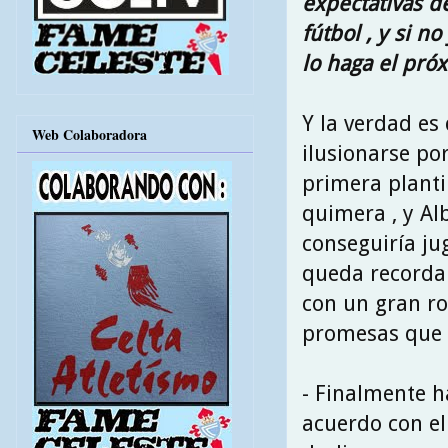
expectativas d
fútbol , y si n
lo haga el pró
Y la verdad es 
Web Colaboradora
ilusionarse po
primera planti
quimera , y Al
conseguiría ju
queda recordar
con un gran ro
promesas que 
- Finalmente h
acuerdo con el