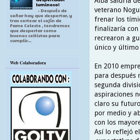
Alba saldría d
luminoso!
veterano Nogue
- Después de
soñar hay que despertar, y
frenar los tím
tras sortear el cojín de
Fame Celeste , tendremos
finalizaría co
que despertar como
buenos celtistas para
recrearon a gus
cumplir...
único y último
Web Colaboradora
En 2010 empren
para después r
segunda divisió
aspiraciones n
claro su futuro
por medio y a
con los mayore
Así lo reflejó 