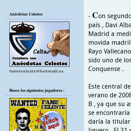
C
Anécdotas Celestes
-
on segundo
país , Davi Al
Madrid a media
movida madrile
Rayo Vallecano 
sido uno de lo
Conquense .
fameceleste@hotmail.es
Este central de
Busco los siguientes jugadores :
verano de 2008
B , ya que su a
se encontraría
daría la titul
liguero . El 31