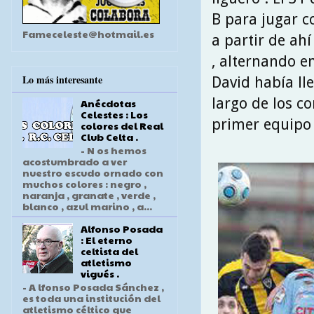
B para jugar co
Fameceleste@hotmail.es
a partir de ah
, alternando en
Lo más interesante
David había lle
largo de los c
Anécdotas
Celestes : Los
primer equipo 
colores del Real
Club Celta .
- N os hemos
acostumbrado a ver
nuestro escudo ornado con
muchos colores : negro ,
naranja , granate , verde ,
blanco , azul marino , a...
Alfonso Posada
: El eterno
celtista del
atletismo
vigués .
- A lfonso Posada Sánchez ,
es toda una institución del
atletismo céltico que