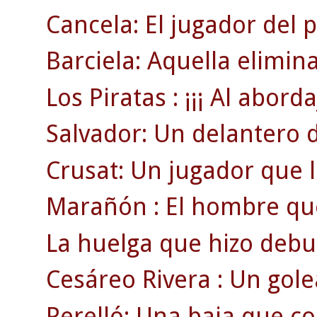
Cancela: El jugador del 
Barciela: Aquella elimin
Los Piratas : ¡¡¡ Al abordaj
Salvador: Un delantero 
Crusat: Un jugador que ll
Marañón : El hombre que 
La huelga que hizo debut
Cesáreo Rivera : Un gol
Perelló: Una baja que cos