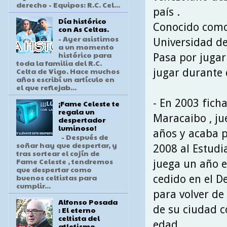
derecho - Equipos: R.C. Cel...
país .
Día histórico
Conocido como "
con As Celtas.
- Ayer asistimos
Universidad de
a un momento
histórico para
Pasa por jugar
toda la familia del R.C.
Celta de Vigo. Hace muchos
jugar durante 
años escribí un artículo en
el que reflejab...
- En 2003 fich
¡Fame Celeste te
regala un
Maracaibo , ju
despertador
luminoso!
años y acaba p
- Después de
soñar hay que despertar, y
2008 al Estudi
tras sortear el cojín de
Fame Celeste , tendremos
juega un año e
que despertar como
buenos celtistas para
cedido en el D
cumplir...
para volver de
Alfonso Posada
de su ciudad c
: El eterno
celtista del
edad .
atletismo