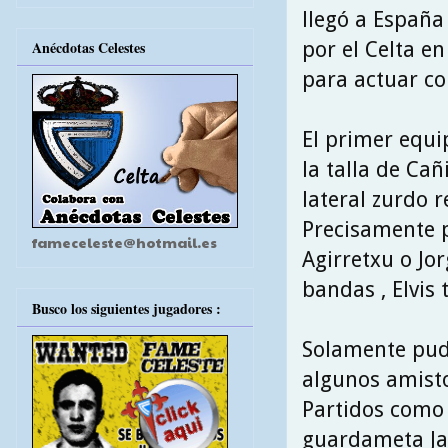
llegó a España 
por el Celta e
Anécdotas Celestes
para actuar con
El primer equi
la talla de Cañ
lateral zurdo 
Precisamente p
fameceleste@hotmail.es
Agirretxu o Jo
bandas , Elvis
Busco los siguientes jugadores :
Solamente pudo
algunos amisto
Partidos como 
guardameta Jav