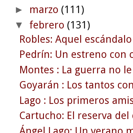
marzo
(111)
►
febrero
(131)
▼
Robles: Aquel escándalo
Pedrín: Un estreno con c
Montes : La guerra no le 
Goyarán : Los tantos con
Lago : Los primeros amis
Cartucho: El reserva de
Ángel Lago: Un verano m