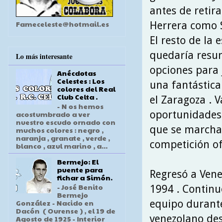
antes de retir
Fameceleste@hotmail.es
Herrera como S
El resto de la 
quedaría resum
Lo más interesante
opciones para 
Anécdotas
Celestes : Los
una fantástica
colores del Real
Club Celta .
el Zaragoza . V
- N os hemos
oportunidades p
acostumbrado a ver
nuestro escudo ornado con
que se marchar
muchos colores : negro ,
naranja , granate , verde ,
competición ofi
blanco , azul marino , a...
Bermejo: El
puente para
Regresó a Vene
fichar a Simón.
- José Benito
1994 . Continu
Bermejo
equipo durante 
González - Nacido en
Dacón ( Ourense ) , el 19 de
venezolano des
Agosto de 1925 - Interior