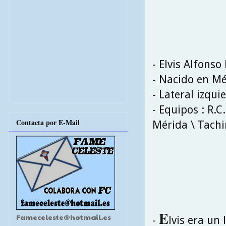
- Elvis Alfons
- Nacido en Mé
- Lateral izqui
- Equipos : R.C
Contacta por E-Mail
Mérida \ Tachi
E
Fameceleste@hotmail.es
-
lvis era un