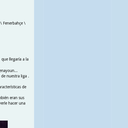
 \ Fenerbahçe \
que llegaría a la
Benayoun...
de nuestra liga .
racterísticas de
mbién eran sus
verle hacer una