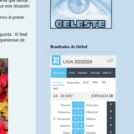
enía que decidir ,
ue esta situación
enos el primer
apunta . El Real
xperiencias de
Resultados de fútbol