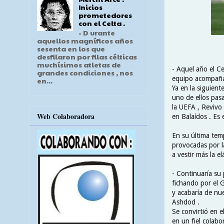
Inicios
prometedores
con el Celta .
- D urante
aquellos magníficos años
sesenta en los que
desfilaron por filas célticas
muchísimos atletas de
- Aquel año el Ce
grandes condiciones , nos
equipo acompañad
en...
Ya en la siguient
uno de ellos pasa
la UEFA , Revivo 
Web Colaboradora
en Balaídos . Es 
En su última tem
provocadas por la
a vestir más la e
- Continuaría su 
fichando por el G
y acabaría de nue
Ashdod .
Se convirtió en e
en un fiel colabo