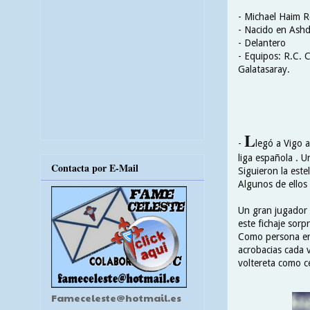
- Michael Haim R
- Nacido en Ashd
- Delantero
- Equipos: R.C. 
Galatasaray.
L
-
legó a Vigo 
liga española . U
Contacta por E-Mail
Siguieron la este
Algunos de ellos 
Un gran jugador ,
este fichaje sorp
Como persona era
acrobacias cada 
voltereta como ce
Fameceleste@hotmail.es