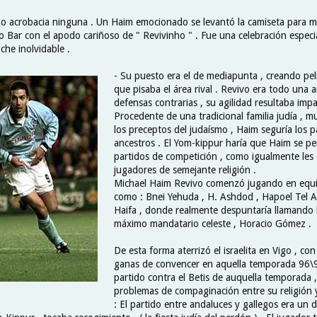
o acrobacia ninguna . Un Haim emocionado se levantó la camiseta para m
jo Bar con el apodo cariñoso de " Revivinho " . Fue una celebración especi
che inolvidable .
- Su puesto era el de mediapunta , creando pel
que pisaba el área rival . Revivo era todo una 
defensas contrarias , su agilidad resultaba impa
Procedente de una tradicional familia judía , 
los preceptos del judaísmo , Haim seguría los 
ancestros . El Yom-kippur haría que Haim se pe
partidos de competición , como igualmente les 
jugadores de semejante religión .
Michael Haim Revivo comenzó jugando en equi
como : Bnei Yehuda , H. Ashdod , Hapoel Tel A
Haifa , donde realmente despuntaría llamando l
máximo mandatario celeste , Horacio Gómez .
De esta forma aterrizó el israelita en Vigo , co
ganas de convencer en aquella temporada 96\
partido contra el Betis de auquella temporada
problemas de compaginación entre su religión y
: El partido entre andaluces y gallegos era un 