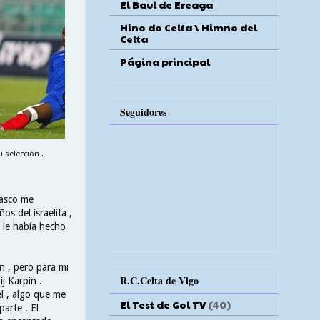
El Baul de Ereaga
Hino do Celta \ Himno del
Celta
Página principal
Seguidores
 selección .
vasco me
os del israelita ,
 le había hecho
n , pero para mi
R.C.Celta de Vigo
j Karpin .
el , algo que me
El Test de Gol TV
(40)
parte . El