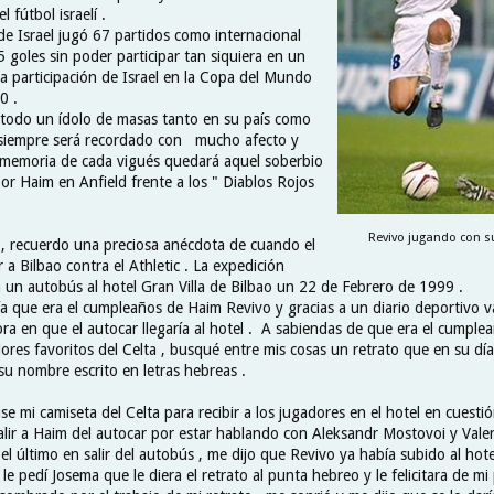
 fútbol israelí .
de Israel jugó 67 partidos como internacional
 goles sin poder participar tan siquiera en un
ca participación de Israel en la Copa del Mundo
0 .
todo un ídolo de masas tanto en su país como
 siempre será recordado con mucho afecto y
 memoria de cada vigués quedará aquel soberbio
or Haim en Anfield frente a los " Diablos Rojos
Revivo jugando con su
l , recuerdo una preciosa anécdota de cuando el
r a Bilbao contra el Athletic . La expedición
en un autobús al hotel Gran Villa de Bilbao un 22 de Febrero de 1999 .
ía que era el cumpleaños de Haim Revivo y gracias a un diario deportivo 
ora en que el autocar llegaría al hotel . A sabiendas de que era el cumpleañ
ores favoritos del Celta , busqué entre mis cosas un retrato que en su día
su nombre escrito en letras hebreas .
 mi camiseta del Celta para recibir a los jugadores en el hotel en cuestió
alir a Haim del autocar por estar hablando con Aleksandr Mostovoi y Valeri
el último en salir del autobús , me dijo que Revivo ya había subido al hot
 le pedí Josema que le diera el retrato al punta hebreo y le felicitara de mi 