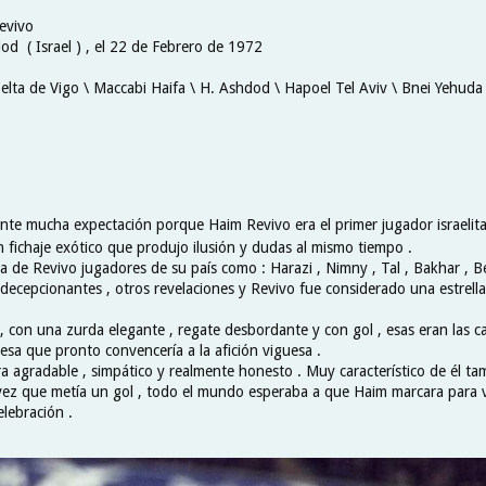
evivo
od ( Israel ) , el 22 de Febrero de 1972
Celta de Vigo \ Maccabi Haifa \ H. Ashdod \ Hapoel Tel Aviv \ Bnei Yehuda
ante mucha expectación porque Haim Revivo era el primer jugador israelita 
n fichaje exótico que produjo ilusión y dudas al mismo tiempo .
la de Revivo jugadores de su país como : Harazi , Nimny , Tal , Bakhar , 
decepcionantes , otros revelaciones y Revivo fue considerado una estrella 
 con una zurda elegante , regate desbordante y con gol , esas eran las ca
resa que pronto convencería a la afición viguesa .
 agradable , simpático y realmente honesto . Muy característico de él ta
vez que metía un gol , todo el mundo esperaba a que Haim marcara para 
lebración .