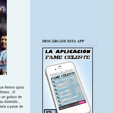
DESCÁRGATE ESTA APP
que Revivo quiso
tismo . El
có un golazo de
su domicilio ,
daría a pasar de