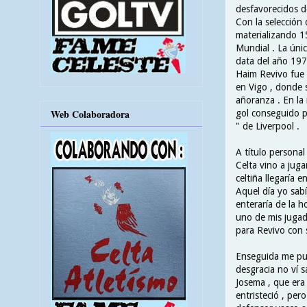
desfavorecidos del
Con la selección 
materializando 15
Mundial . La úni
data del año 197
Haim Revivo fue 
en Vigo , donde
añoranza . En la
Web Colaboradora
gol conseguido p
" de Liverpool .
A título persona
Celta vino a juga
celtiña llegaría 
Aquel día yo sab
enteraría de la h
uno de mis jugad
para Revivo con 
Enseguida me puse
desgracia no ví s
Josema , que era 
entristeció , pero