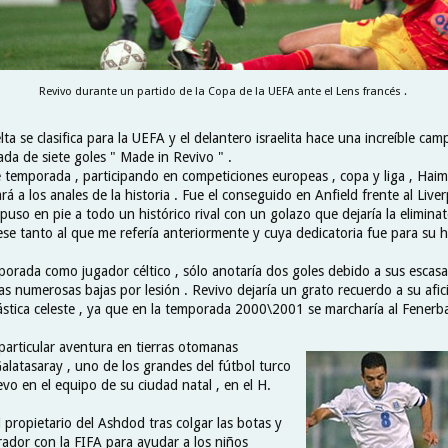
Revivo durante un partido de la Copa de la UEFA ante el Lens francés .
lta se clasifica para la UEFA y el delantero israelita hace una increíble ca
a de siete goles " Made in Revivo " .
e temporada , participando en competiciones europeas , copa y liga , Haim
rá a los anales de la historia . Fue el conseguido en Anfield frente al Liv
puso en pie a todo un histórico rival con un golazo que dejaría la eliminat
ese tanto al que me refería anteriormente y cuya dedicatoria fue para su hi
porada como jugador céltico , sólo anotaría dos goles debido a sus escasa
s numerosas bajas por lesión . Revivo dejaría un grato recuerdo a su afic
lástica celeste , ya que en la temporada 2000\2001 se marcharía al Fenerb
particular aventura en tierras otomanas
alatasaray , uno de los grandes del fútbol turco
vo en el equipo de su ciudad natal , en el H.
l propietario del Ashdod tras colgar las botas y
rador con la FIFA para ayudar a los niños