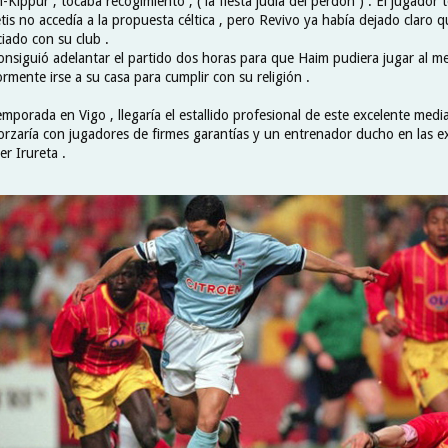
Kippur , tocaba recogimiento , ( la fiesta judía del perdón ) . El jugador t
tis no accedía a la propuesta céltica , pero Revivo ya había dejado claro q
iado con su club .
 consiguió adelantar el partido dos horas para que Haim pudiera jugar al m
rmente irse a su casa para cumplir con su religión .
porada en Vigo , llegaría el estallido profesional de este excelente medi
forzaría con jugadores de firmes garantías y un entrenador ducho en las e
ier Irureta .