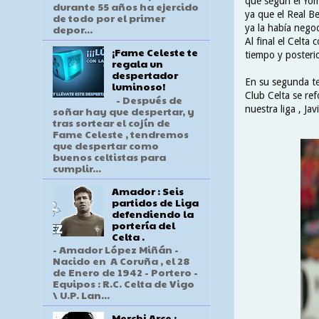
que según el Yom-
durante 55 años ha ejercido
ya que el Real Be
de todo por el primer
ya la había negoc
depor...
Al final el Celta
¡Fame Celeste te
tiempo y posterio
regala un
despertador
En su segunda tem
luminoso!
Club Celta se re
- Después de
nuestra liga , Jav
soñar hay que despertar, y
tras sortear el cojín de
Fame Celeste , tendremos
que despertar como
buenos celtistas para
cumplir...
Amador : Seis
partidos de Liga
defendiendo la
portería del
Celta .
- Amador López Miñán -
Nacido en A Coruña , el 28
de Enero de 1942 - Portero -
Equipos : R.C. Celta de Vigo
\ U.P. Lan...
Merchi Arce :