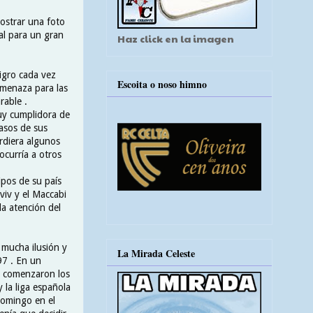
ostrar una foto
al para un gran
Haz click en la imagen
igro cada vez
Escoita o noso himno
amenaza para las
rable .
muy cumplidora de
pasos de sus
rdiera algunos
ocurría a otros
pos de su país
viv y el Maccabi
a atención del
n mucha ilusión y
La Mirada Celeste
97 . En un
 , comenzaron los
 la liga española
domingo en el