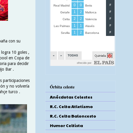
mpaña con su
 logra 10 goles ,
erpool en Copa de
oria para decidir
jo Bar .
s participaciones
Órbita celeste
ión y no volvería
ahçe turco .
Anécdotas Celestes
R.C. Celta Atletismo
R.C. Celta Baloncesto
Humor Celtista