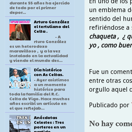
En uno de los
durante 55 años ha ejercido
de todo por el primer
un emblema de
depor...
sentido del hu
Arturo González
el tertuliano del
refiriéndose a
Celta .
chaqueta , ¿ qu
- A
rturo González
yo , como buen 
es un heterodoxo
maravilloso , y a la vez
instalado en la actualidad
y viendo el mundo des...
Día histórico
Fue un comenta
con As Celtas.
- Ayer asistimos
entre otras cos
a un momento
orgullo aquel 
histórico para
toda la familia del R.C.
Celta de Vigo. Hace muchos
años escribí un artículo en
Publicado por
el que reflejab...
Anécdotas
No hay come
Celestes : Tres
porteros en un
partido .