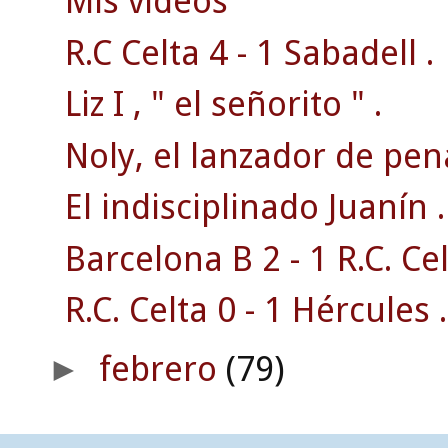
Mis vídeos
R.C Celta 4 - 1 Sabadell .
Liz I , " el señorito " .
Noly, el lanzador de pena
El indisciplinado Juanín .
Barcelona B 2 - 1 R.C. Cel
R.C. Celta 0 - 1 Hércules .
febrero
(79)
►