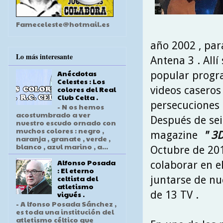
Fameceleste@hotmail.es
año 2002 , par
Lo más interesante
Antena 3 . Allí
Anécdotas
popular prog
Celestes : Los
videos caseros
colores del Real
Club Celta .
persecuciones p
- N os hemos
acostumbrado a ver
Después de seis
nuestro escudo ornado con
muchos colores : negro ,
magazine
" 3D
naranja , granate , verde ,
blanco , azul marino , a...
Octubre de 201
Alfonso Posada
colaborar en e
: El eterno
celtista del
juntarse de nu
atletismo
de 13 TV .
vigués .
- A lfonso Posada Sánchez ,
es toda una institución del
atletismo céltico que