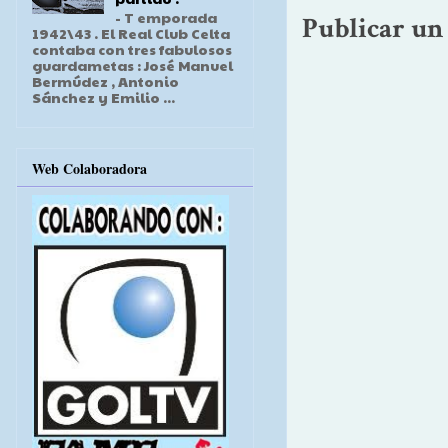
- T emporada
Publicar un
1942\43 . El Real Club Celta
contaba con tres fabulosos
guardametas : José Manuel
Bermúdez , Antonio
Sánchez y Emilio ...
Web Colaboradora