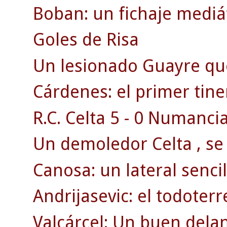
Boban: un fichaje mediát
Goles de Risa
Un lesionado Guayre qu
Cárdenes: el primer tine
R.C. Celta 5 - 0 Numancia
Un demoledor Celta , se 
Canosa: un lateral sencill
Andrijasevic: el todoterr
Valcárcel: Un buen dela