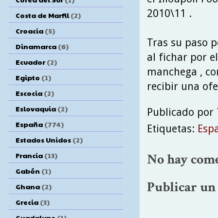
2010\11 .
Costa de Marfil
(2)
Croacia
(5)
Tras su paso p
Dinamarca
(6)
al fichar por e
Ecuador
(2)
manchega , con
Egipto
(1)
recibir una ofe
Escocia
(2)
Eslovaquia
(2)
Publicado por
España
(774)
Etiquetas:
Esp
Estados Unidos
(2)
Francia
(13)
No hay come
Gabón
(1)
Publicar un
Ghana
(2)
Grecia
(3)
Guadalupe
(1)