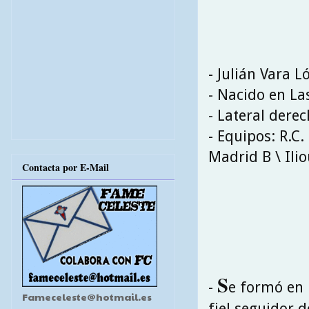
- Julián Vara L
- Nacido en La
- Lateral dere
- Equipos: R.C.
Madrid B \ Ilio
Contacta por E-Mail
S
-
e formó en 
Fameceleste@hotmail.es
fiel seguidor 