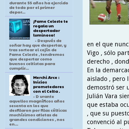
durante 55 años ha ejercido
de todo por el primer
depor...
¡Fame Celeste te
regala un
despertador
luminoso!
- Después de
en el que nunc
soñar hay que despertar, y
tras sortear el cojín de
Vigo , sólo par
Fame Celeste , tendremos
que despertar como
derecho , dond
buenos celtistas para
cumplir...
En la demarcac
Merchi Arce :
aislado , pero 
Inicios
prometedores
demostró ser u
con el Celta .
Julián Vara si
- D urante
aquellos magníficos años
que estaba ocu
sesenta en los que
desfilaron por filas célticas
, que su puest
muchísimos atletas de
grandes condiciones , nos
convenció al pú
en...