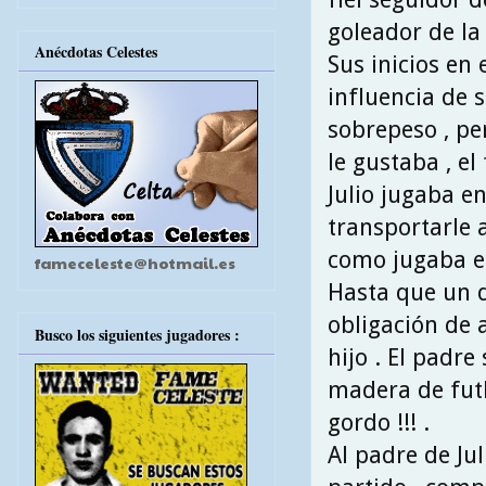
goleador de la
Anécdotas Celestes
Sus inicios en
influencia de 
sobrepeso , pe
le gustaba , el 
Julio jugaba e
transportarle 
como jugaba el
fameceleste@hotmail.es
Hasta que un dí
obligación de 
Busco los siguientes jugadores :
hijo . El padre
madera de futbo
gordo !!! .
Al padre de Jul