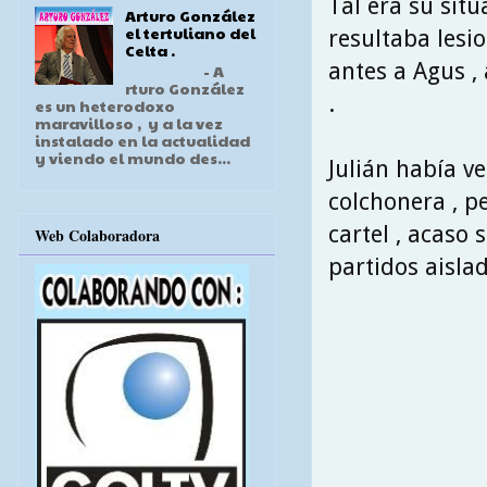
Tal era su situ
Arturo González
el tertuliano del
resultaba lesi
Celta .
antes a Agus ,
- A
rturo González
.
es un heterodoxo
maravilloso , y a la vez
instalado en la actualidad
y viendo el mundo des...
Julián había 
colchonera , p
cartel , acaso 
Web Colaboradora
partidos aislad