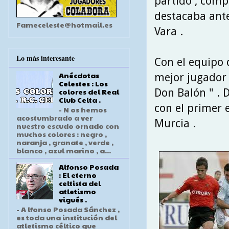
partido , comp
destacaba ante
Fameceleste@hotmail.es
Vara .
Lo más interesante
Con el equipo 
Anécdotas
mejor jugador 
Celestes : Los
Don Balón " . D
colores del Real
Club Celta .
con el primer 
- N os hemos
acostumbrado a ver
Murcia .
nuestro escudo ornado con
muchos colores : negro ,
naranja , granate , verde ,
blanco , azul marino , a...
Alfonso Posada
: El eterno
celtista del
atletismo
vigués .
- A lfonso Posada Sánchez ,
es toda una institución del
atletismo céltico que