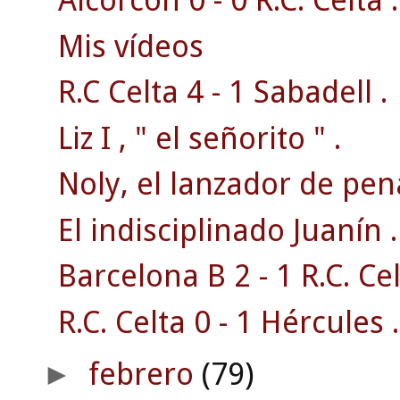
Alcorcón 0 - 0 R.C. Celta .
Mis vídeos
R.C Celta 4 - 1 Sabadell .
Liz I , " el señorito " .
Noly, el lanzador de pena
El indisciplinado Juanín .
Barcelona B 2 - 1 R.C. Cel
R.C. Celta 0 - 1 Hércules .
febrero
(79)
►