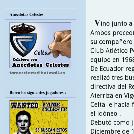
Anécdotas Celestes
V
-
ino junto a
Ambos procedía
su compañero d
Club Atlético 
equipo en 1968
De Ecuador reg
fameceleste@hotmail.es
realizó tres b
directiva del R
Busco los siguientes jugadores :
Aterriza en Vi
Celta le hacía
el idóneo .
Debutó como ju
Diciembre de 1