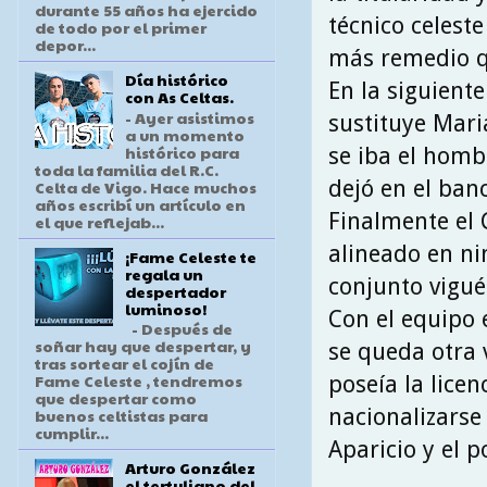
durante 55 años ha ejercido
técnico celeste
de todo por el primer
depor...
más remedio qu
Día histórico
En la siguient
con As Celtas.
- Ayer asistimos
sustituye Mari
a un momento
histórico para
se iba el hombr
toda la familia del R.C.
dejó en el banc
Celta de Vigo. Hace muchos
años escribí un artículo en
Finalmente el 
el que reflejab...
alineado en n
¡Fame Celeste te
regala un
conjunto vigué
despertador
luminoso!
Con el equipo 
- Después de
soñar hay que despertar, y
se queda otra 
tras sortear el cojín de
Fame Celeste , tendremos
poseía la lice
que despertar como
nacionalizarse
buenos celtistas para
cumplir...
Aparicio y el p
Arturo González
el tertuliano del