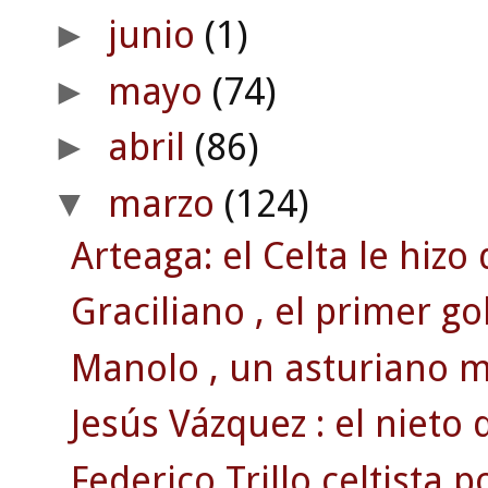
junio
(1)
►
mayo
(74)
►
abril
(86)
►
marzo
(124)
▼
Arteaga: el Celta le hizo
Graciliano , el primer go
Manolo , un asturiano 
Jesús Vázquez : el nieto 
Federico Trillo celtista p