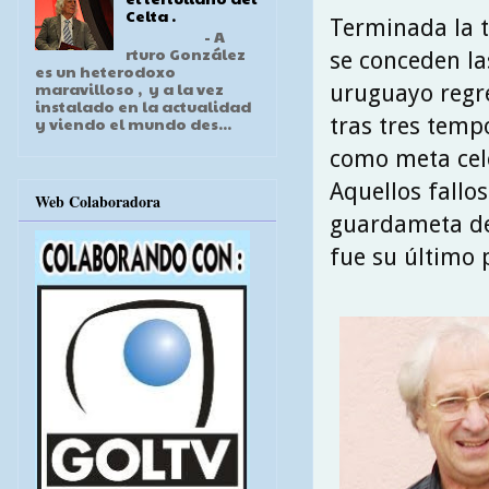
Celta .
Terminada la t
- A
rturo González
se conceden las
es un heterodoxo
maravilloso , y a la vez
uruguayo regre
instalado en la actualidad
tras tres temp
y viendo el mundo des...
como meta cele
Aquellos fallos
Web Colaboradora
guardameta de 
fue su último p