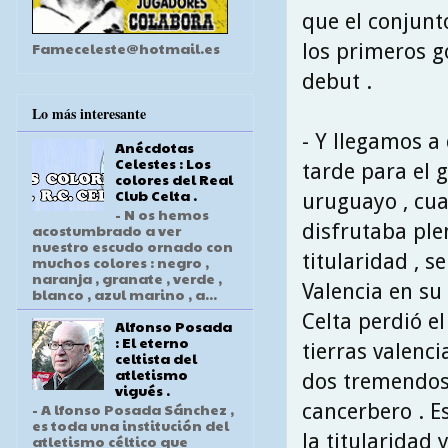
que el conjunto
Fameceleste@hotmail.es
los primeros go
debut .
Lo más interesante
- Y llegamos a
Anécdotas
Celestes : Los
tarde para el
colores del Real
Club Celta .
uruguayo , cu
- N os hemos
disfrutaba pl
acostumbrado a ver
nuestro escudo ornado con
titularidad , se
muchos colores : negro ,
naranja , granate , verde ,
Valencia en su
blanco , azul marino , a...
Celta perdió el
Alfonso Posada
: El eterno
tierras valenc
celtista del
atletismo
dos tremendos 
vigués .
cancerbero . E
- A lfonso Posada Sánchez ,
es toda una institución del
la titularidad y
atletismo céltico que