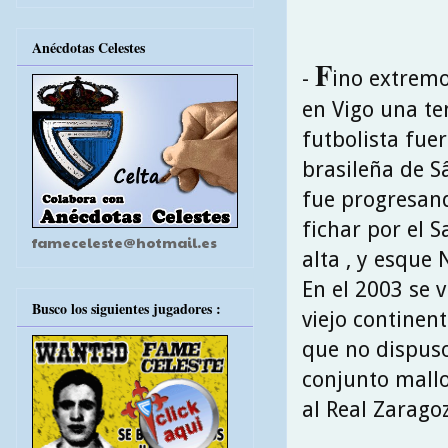
Anécdotas Celestes
F
-
ino extremo
en Vigo una te
futbolista fuer
brasileña de S
fue progresan
fichar por el 
fameceleste@hotmail.es
alta , y esque
En el 2003 se 
Busco los siguientes jugadores :
viejo continent
que no dispus
conjunto mallo
al Real Zaragoz