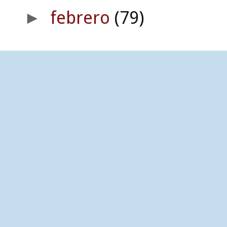
febrero
(79)
►