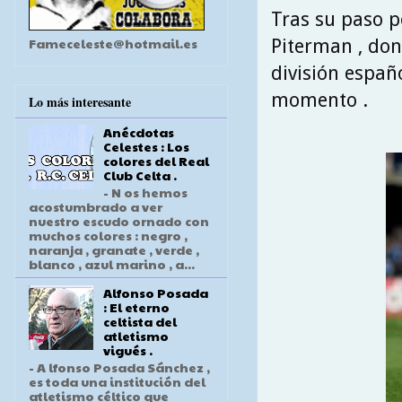
Tras su paso po
Fameceleste@hotmail.es
Piterman , don
división españ
momento .
Lo más interesante
Anécdotas
Celestes : Los
colores del Real
Club Celta .
- N os hemos
acostumbrado a ver
nuestro escudo ornado con
muchos colores : negro ,
naranja , granate , verde ,
blanco , azul marino , a...
Alfonso Posada
: El eterno
celtista del
atletismo
vigués .
- A lfonso Posada Sánchez ,
es toda una institución del
atletismo céltico que