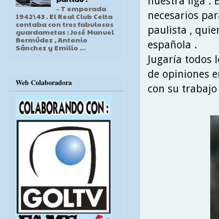
nuestra liga . 
- T emporada
necesarios par
1942\43 . El Real Club Celta
contaba con tres fabulosos
paulista , qui
guardametas : José Manuel
Bermúdez , Antonio
española .
Sánchez y Emilio ...
Jugaría todos 
de opiniones e
Web Colaboradora
con su trabajo 