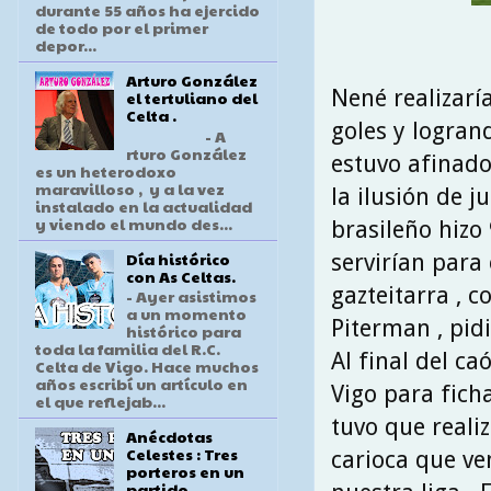
durante 55 años ha ejercido
de todo por el primer
depor...
Arturo González
Nené realizarí
el tertuliano del
Celta .
goles y logran
- A
rturo González
estuvo afinado
es un heterodoxo
maravilloso , y a la vez
la ilusión de 
instalado en la actualidad
y viendo el mundo des...
brasileño hizo
Día histórico
servirían para
con As Celtas.
gazteitarra , 
- Ayer asistimos
a un momento
Piterman , pid
histórico para
toda la familia del R.C.
Al final del ca
Celta de Vigo. Hace muchos
años escribí un artículo en
Vigo para ficha
el que reflejab...
tuvo que reali
Anécdotas
Celestes : Tres
carioca que v
porteros en un
partido .