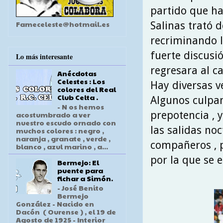
partido que hac
Fameceleste@hotmail.es
Salinas trató d
recriminando l
fuerte discusi
Lo más interesante
regresara al c
Anécdotas
Celestes : Los
Hay diversas v
colores del Real
Club Celta .
Algunos culpan
- N os hemos
prepotencia , 
acostumbrado a ver
nuestro escudo ornado con
las salidas no
muchos colores : negro ,
naranja , granate , verde ,
compañeros , p
blanco , azul marino , a...
por la que se 
Bermejo: El
puente para
fichar a Simón.
- José Benito
Bermejo
González - Nacido en
Dacón ( Ourense ) , el 19 de
Agosto de 1925 - Interior