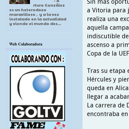
- A
Sin más oportu
rturo González
a Vitoria para
es un heterodoxo
maravilloso , y a la vez
realiza una ex
instalado en la actualidad
y viendo el mundo des...
aquella campañ
indiscutible de
Web Colaboradora
ascenso a prim
Copa de la UEF
Tras su etapa e
Hércules y pier
queda en Alica
llegar a acaba
La carrera de 
encontraba en 