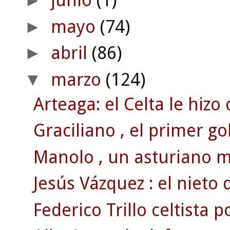
junio
(1)
►
mayo
(74)
►
abril
(86)
►
marzo
(124)
▼
Arteaga: el Celta le hizo
Graciliano , el primer go
Manolo , un asturiano 
Jesús Vázquez : el nieto 
Federico Trillo celtista p