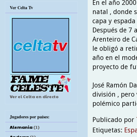
En el año 2000 
Ver Celta Tv
natal , donde 
capa y espada 
Después de 7 a
Arenteiro de C
le obligó a ret
año en el mode
proyecto de fu
José Ramón Da
división , per
Ver el Celta en directo
polémico parti
Jugadores por países:
Publicado por
Alemania
(1)
Etiquetas:
Esp
Andorra
(1)