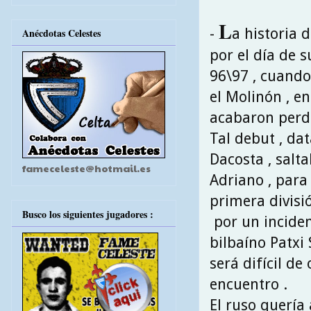
L
-
a historia 
Anécdotas Celestes
por el día de 
96\97 , cuando
el Molinón , e
acabaron perdi
Tal debut , da
Dacosta , salt
fameceleste@hotmail.es
Adriano , para 
primera divisi
Busco los siguientes jugadores :
por un inciden
bilbaíno Patxi
será difícil d
encuentro .
El ruso quería