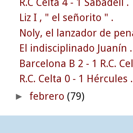
R.C Celta 4 - 1 Sabadell .
Liz I , " el señorito " .
Noly, el lanzador de pena
El indisciplinado Juanín .
Barcelona B 2 - 1 R.C. Cel
R.C. Celta 0 - 1 Hércules .
febrero
(79)
►