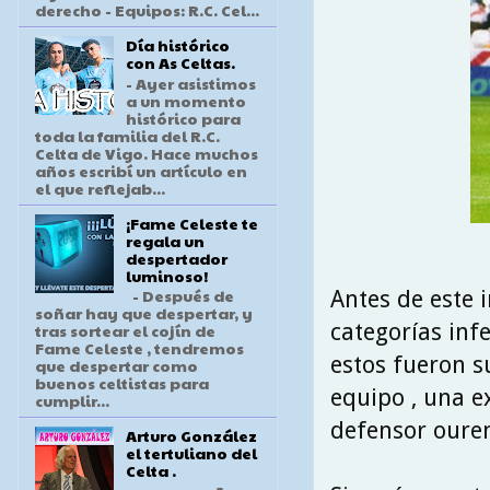
derecho - Equipos: R.C. Cel...
Día histórico
con As Celtas.
- Ayer asistimos
a un momento
histórico para
toda la familia del R.C.
Celta de Vigo. Hace muchos
años escribí un artículo en
el que reflejab...
¡Fame Celeste te
regala un
despertador
luminoso!
- Después de
Antes de este 
soñar hay que despertar, y
categorías infe
tras sortear el cojín de
Fame Celeste , tendremos
estos fueron s
que despertar como
buenos celtistas para
equipo , una e
cumplir...
defensor oure
Arturo González
el tertuliano del
Celta .