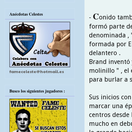
C
Anécdotas Celestes
-
onido tamb
formó parte de
denominada , "
formada por En
delantero .
Brand inventó
molinillo " , e
fameceleste@hotmail.es
para burlar a 
Busco los siguientes jugadores :
Sus inicios con
marcar una ép
centros desde 
mucho en debut