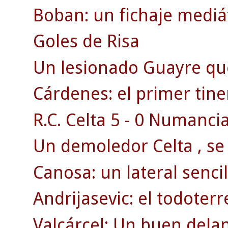
Boban: un fichaje mediát
Goles de Risa
Un lesionado Guayre qu
Cárdenes: el primer tine
R.C. Celta 5 - 0 Numancia
Un demoledor Celta , se 
Canosa: un lateral sencill
Andrijasevic: el todoterr
Valcárcel: Un buen dela