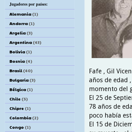
Jugadores por países:
Alemania
(1)
Andorra
(1)
Argelia
(3)
Argentina
(43)
Bolivia
(1)
Bosnia
(4)
Fafe , Gil Vice
Brasil
(40)
años de edad , 
Bulgaria
(3)
momento del go
Bélgica
(1)
El 25 de Septi
Chile
(5)
78 años de eda
Chipre
(1)
poco había est
Colombia
(2)
El 15 de Dicie
Congo
(1)