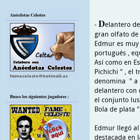
Anécdotas Celestes
D
-
elantero de
gran olfato de 
Edmur es muy v
portugués , eq
Así como en Es
Pichichi " , el
fameceleste@hotmail.es
denomina " a b
delantero con 
Busco los siguientes jugadores :
el conjunto lu
Bola de plata 
Edmur llegó al
destacada en la