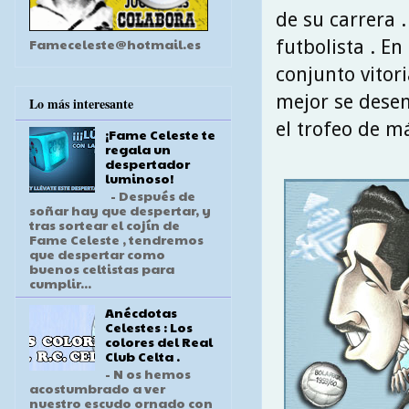
de su carrera 
Fameceleste@hotmail.es
futbolista . E
conjunto vitor
mejor se desen
Lo más interesante
el trofeo de m
¡Fame Celeste te
regala un
despertador
luminoso!
- Después de
soñar hay que despertar, y
tras sortear el cojín de
Fame Celeste , tendremos
que despertar como
buenos celtistas para
cumplir...
Anécdotas
Celestes : Los
colores del Real
Club Celta .
- N os hemos
acostumbrado a ver
nuestro escudo ornado con