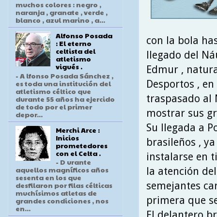
muchos colores : negro ,
naranja , granate , verde ,
blanco , azul marino , a...
Alfonso Posada
con la bola ha
: El eterno
celtista del
llegado del Náu
atletismo
vigués .
Edmur , natura
- A lfonso Posada Sánchez ,
Desportos , en
es toda una institución del
atletismo céltico que
traspasado al 
durante 55 años ha ejercido
de todo por el primer
mostrar sus gr
depor...
Su llegada a P
Merchi Arce :
Inicios
brasileños , y
prometedores
con el Celta .
instalarse en 
- D urante
aquellos magníficos años
la atención de
sesenta en los que
semejantes car
desfilaron por filas célticas
muchísimos atletas de
primera que se 
grandes condiciones , nos
en...
El delantero br