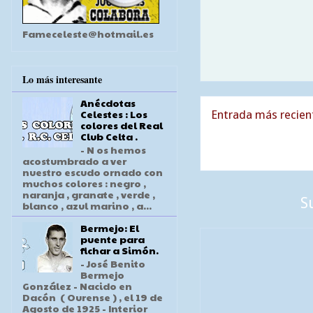
Fameceleste@hotmail.es
Lo más interesante
Anécdotas
Celestes : Los
Entrada más recien
colores del Real
Club Celta .
- N os hemos
acostumbrado a ver
nuestro escudo ornado con
muchos colores : negro ,
naranja , granate , verde ,
S
blanco , azul marino , a...
Bermejo: El
puente para
fichar a Simón.
- José Benito
Bermejo
González - Nacido en
Dacón ( Ourense ) , el 19 de
Agosto de 1925 - Interior