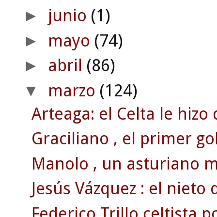
junio
(1)
►
mayo
(74)
►
abril
(86)
►
marzo
(124)
▼
Arteaga: el Celta le hizo
Graciliano , el primer go
Manolo , un asturiano 
Jesús Vázquez : el nieto 
Federico Trillo celtista p