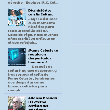
derecho - Equipos: R.C. Cel...
Día histórico
con As Celtas.
- Ayer asistimos
a un momento
histórico para
toda la familia del R.C.
Celta de Vigo. Hace muchos
años escribí un artículo en
el que reflejab...
¡Fame Celeste te
regala un
despertador
luminoso!
- Después de
soñar hay que despertar, y
tras sortear el cojín de
Fame Celeste , tendremos
que despertar como
buenos celtistas para
cumplir...
Alfonso Posada
: El eterno
celtista del
atletismo