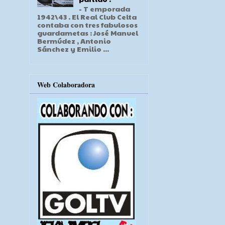
- T emporada
1942\43 . El Real Club Celta
contaba con tres fabulosos
guardametas : José Manuel
Bermúdez , Antonio
Sánchez y Emilio ...
Web Colaboradora