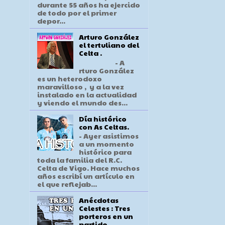
durante 55 años ha ejercido
de todo por el primer
depor...
Arturo González
el tertuliano del
Celta .
- A
rturo González
es un heterodoxo
maravilloso , y a la vez
instalado en la actualidad
y viendo el mundo des...
Día histórico
con As Celtas.
- Ayer asistimos
a un momento
histórico para
toda la familia del R.C.
Celta de Vigo. Hace muchos
años escribí un artículo en
el que reflejab...
Anécdotas
Celestes : Tres
porteros en un
partido .