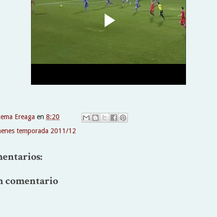
xema Ereaga
en
8:20
enes temporada 2011/12
entarios:
n comentario