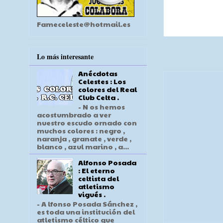
Fameceleste@hotmail.es
Lo más interesante
Anécdotas
Celestes : Los
colores del Real
Club Celta .
- N os hemos
acostumbrado a ver
nuestro escudo ornado con
muchos colores : negro ,
naranja , granate , verde ,
blanco , azul marino , a...
Alfonso Posada
: El eterno
celtista del
atletismo
vigués .
- A lfonso Posada Sánchez ,
es toda una institución del
atletismo céltico que