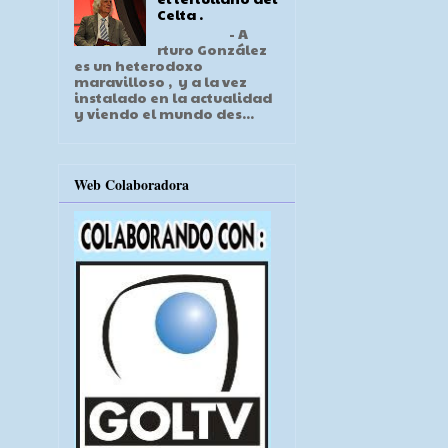
Celta .
- A
rturo González
es un heterodoxo
maravilloso , y a la vez
instalado en la actualidad
y viendo el mundo des...
Web Colaboradora