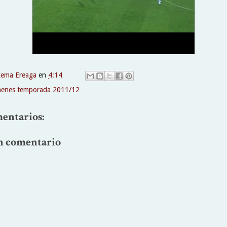
xema Ereaga
en
4:14
enes temporada 2011/12
entarios:
n comentario