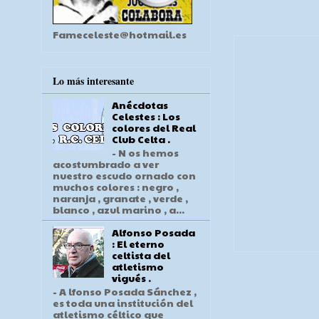
Fameceleste@hotmail.es
Lo más interesante
Anécdotas
Celestes : Los
colores del Real
Club Celta .
- N os hemos
acostumbrado a ver
nuestro escudo ornado con
muchos colores : negro ,
naranja , granate , verde ,
blanco , azul marino , a...
Alfonso Posada
: El eterno
celtista del
atletismo
vigués .
- A lfonso Posada Sánchez ,
es toda una institución del
atletismo céltico que