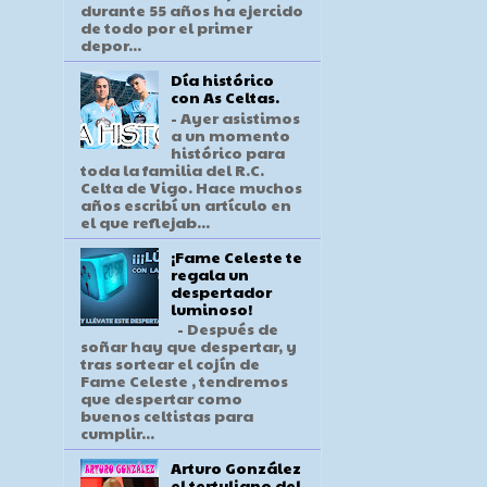
durante 55 años ha ejercido
de todo por el primer
depor...
Día histórico
con As Celtas.
- Ayer asistimos
a un momento
histórico para
toda la familia del R.C.
Celta de Vigo. Hace muchos
años escribí un artículo en
el que reflejab...
¡Fame Celeste te
regala un
despertador
luminoso!
- Después de
soñar hay que despertar, y
tras sortear el cojín de
Fame Celeste , tendremos
que despertar como
buenos celtistas para
cumplir...
Arturo González
el tertuliano del