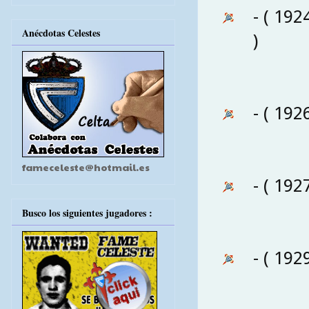
- ( 192
Anécdotas Celestes
)
- ( 192
fameceleste@hotmail.es
- ( 192
Busco los siguientes jugadores :
- ( 192