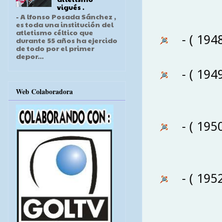
vigués .
- A lfonso Posada Sánchez ,
es toda una institución del
atletismo céltico que
- ( 194
durante 55 años ha ejercido
de todo por el primer
depor...
- ( 194
Web Colaboradora
- ( 195
- ( 195