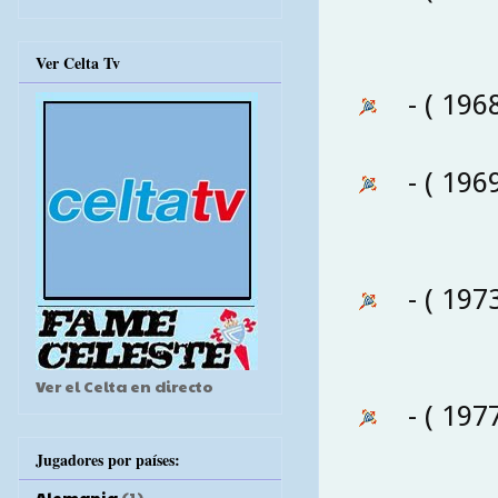
Ver Celta Tv
- ( 196
- ( 196
- ( 197
Ver el Celta en directo
- ( 197
Jugadores por países:
Alemania
(1)