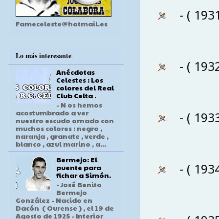
- ( 193
Fameceleste@hotmail.es
Lo más interesante
- ( 193
Anécdotas
Celestes : Los
colores del Real
Club Celta .
- N os hemos
acostumbrado a ver
- ( 193
nuestro escudo ornado con
muchos colores : negro ,
naranja , granate , verde ,
blanco , azul marino , a...
Bermejo: El
- ( 193
puente para
fichar a Simón.
- José Benito
Bermejo
González - Nacido en
Dacón ( Ourense ) , el 19 de
Agosto de 1925 - Interior