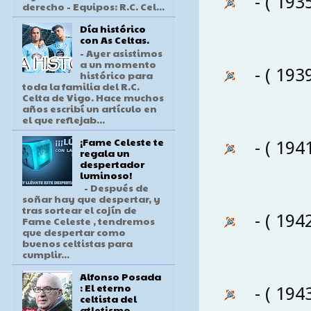
- ( 193
derecho - Equipos: R.C. Cel...
Día histórico
con As Celtas.
- Ayer asistimos
a un momento
- ( 193
histórico para
toda la familia del R.C.
Celta de Vigo. Hace muchos
años escribí un artículo en
el que reflejab...
¡Fame Celeste te
- ( 194
regala un
despertador
luminoso!
- Después de
soñar hay que despertar, y
tras sortear el cojín de
- ( 194
Fame Celeste , tendremos
que despertar como
buenos celtistas para
cumplir...
Alfonso Posada
: El eterno
- ( 194
celtista del
atletismo