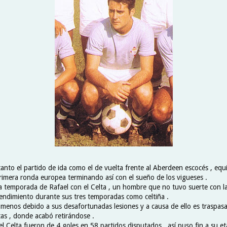
tanto el partido de ida como el de vuelta frente al Aberdeen escocés , eq
primera ronda europea terminando así con el sueño de los vigueses .
ima temporada de Rafael con el Celta , un hombre que no tuvo suerte con la
rendimiento durante sus tres temporadas como celtiña .
menos debido a sus desafortunadas lesiones y a causa de ello es traspasa
tas , donde acabó retirándose .
l Celta fueron de 4 goles en 58 partidos disputados , así puso fin a su e