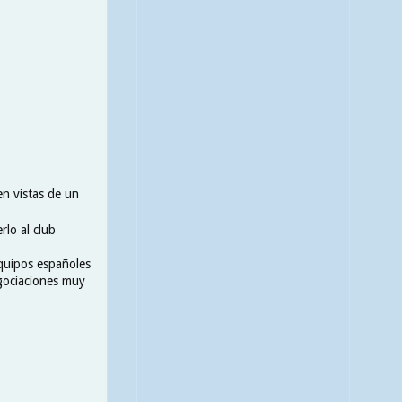
en vistas de un
rlo al club
quipos españoles
egociaciones muy