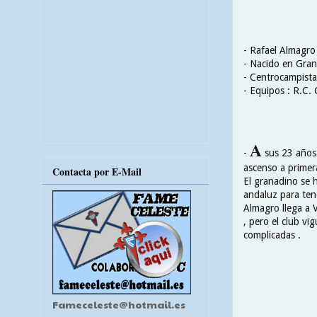
- Rafael Almagro
- Nacido en Gra
- Centrocampista
- Equipos : R.C. 
A
-
sus 23 años 
ascenso a primer
Contacta por E-Mail
El granadino se h
andaluz para tene
Almagro llega a 
, pero el club v
complicadas .
Fameceleste@hotmail.es