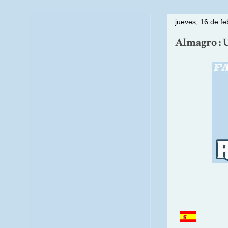
jueves, 16 de f
Almagro : 