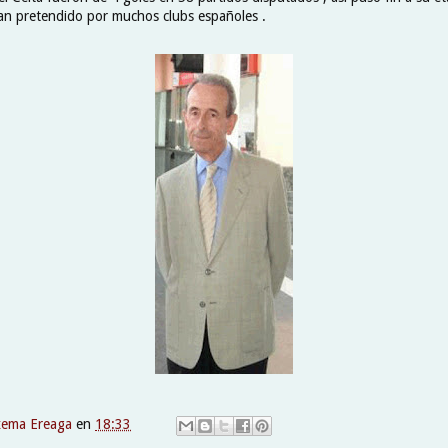
an pretendido por muchos clubs españoles .
xema Ereaga
en
18:33