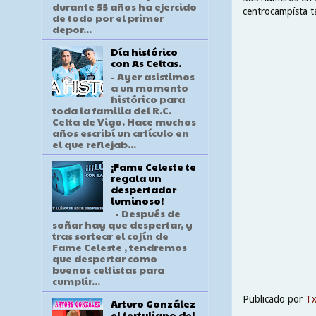
durante 55 años ha ejercido
centrocampísta t
de todo por el primer
depor...
Día histórico
con As Celtas.
- Ayer asistimos
a un momento
histórico para
toda la familia del R.C.
Celta de Vigo. Hace muchos
años escribí un artículo en
el que reflejab...
¡Fame Celeste te
regala un
despertador
luminoso!
- Después de
soñar hay que despertar, y
tras sortear el cojín de
Fame Celeste , tendremos
que despertar como
buenos celtistas para
cumplir...
Publicado por
T
Arturo González
el tertuliano del