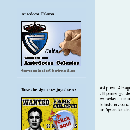
Anécdotas Celestes
fameceleste@hotmail.es
Así pues , Almagr
Busco los siguientes jugadores :
. El primer gol d
en tablas . Fue 
la historia , co
un fijo en las a