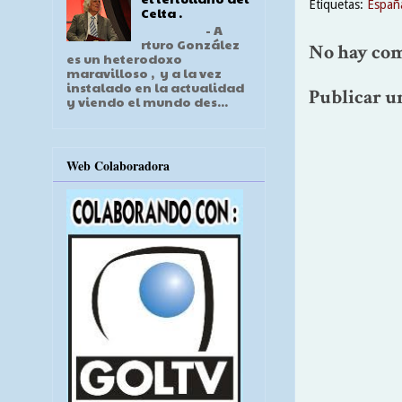
Etiquetas:
Españ
Celta .
- A
rturo González
No hay com
es un heterodoxo
maravilloso , y a la vez
instalado en la actualidad
Publicar u
y viendo el mundo des...
Web Colaboradora