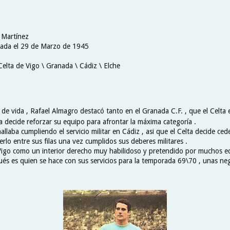
 Martínez
nada el 29 de Marzo de 1945
Celta de Vigo \ Granada \ Cádiz \ Elche
de vida , Rafael Almagro destacó tanto en el Granada C.F. , que el Celta 
a decide reforzar su equipo para afrontar la máxima categoría .
allaba cumpliendo el servicio militar en Cádiz , asi que el Celta decide cede
rlo entre sus filas una vez cumplidos sus deberes militares .
Vigo como un interior derecho muy habilidoso y pretendido por muchos e
igués es quien se hace con sus servicios para la temporada 69\70 , unas n