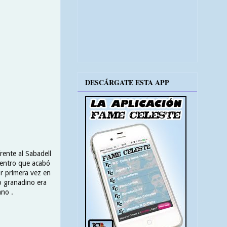
DESCÁRGATE ESTA APP
rente al Sabadell
cuentro que acabó
or primera vez en
o granadino era
ano .