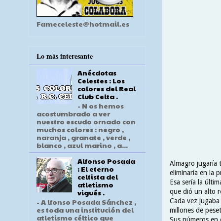
Fameceleste@hotmail.es
Lo más interesante
Anécdotas
Celestes : Los
colores del Real
Club Celta .
- N os hemos
acostumbrado a ver
nuestro escudo ornado con
muchos colores : negro ,
naranja , granate , verde ,
blanco , azul marino , a...
Alfonso Posada
Almagro jugaría 
: El eterno
eliminaría en la 
celtista del
Esa sería la últ
atletismo
que dió un alto 
vigués .
Cada vez jugaba 
- A lfonso Posada Sánchez ,
es toda una institución del
millones de pese
atletismo céltico que
Sus números en e