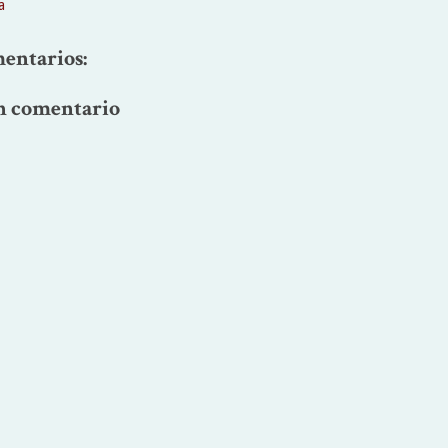
a
entarios:
n comentario