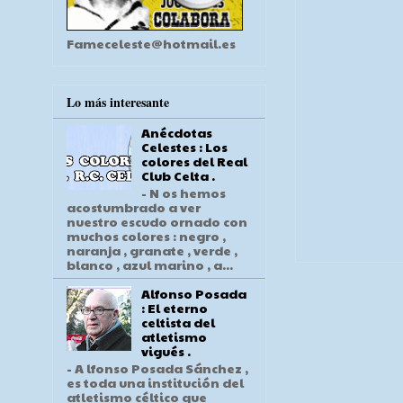
Fameceleste@hotmail.es
Lo más interesante
Anécdotas
Celestes : Los
colores del Real
Club Celta .
- N os hemos
acostumbrado a ver
nuestro escudo ornado con
muchos colores : negro ,
naranja , granate , verde ,
blanco , azul marino , a...
Alfonso Posada
: El eterno
celtista del
atletismo
vigués .
- A lfonso Posada Sánchez ,
es toda una institución del
atletismo céltico que