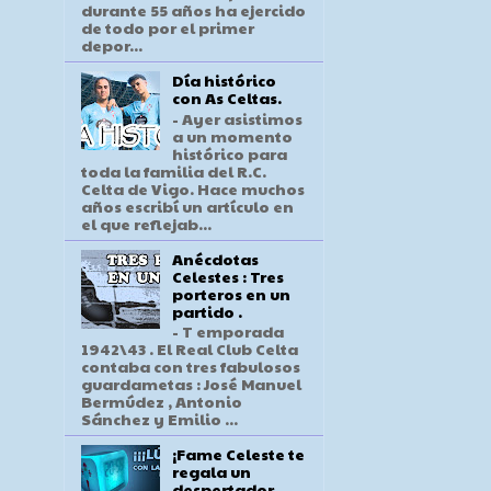
durante 55 años ha ejercido
de todo por el primer
depor...
Día histórico
con As Celtas.
- Ayer asistimos
a un momento
histórico para
toda la familia del R.C.
Celta de Vigo. Hace muchos
años escribí un artículo en
el que reflejab...
Anécdotas
Celestes : Tres
porteros en un
partido .
- T emporada
1942\43 . El Real Club Celta
contaba con tres fabulosos
guardametas : José Manuel
Bermúdez , Antonio
Sánchez y Emilio ...
¡Fame Celeste te
regala un
despertador