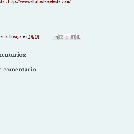
ste :
http://www.elfutbolesceleste.com/
xema Ereaga
en
18:18
entarios:
n comentario