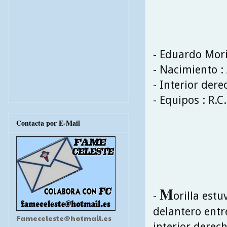
- Eduardo Mori
- Nacimiento :
- Interior dere
- Equipos : R.C
Contacta por E-Mail
M
-
orilla est
delantero entr
Fameceleste@hotmail.es
interior derech