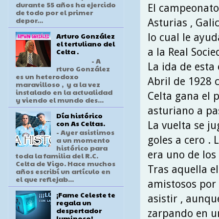
durante 55 años ha ejercido
El campeonato
de todo por el primer
depor...
Asturias , Gali
Arturo González
lo cual le ayu
el tertuliano del
a la Real Socie
Celta .
- A
La ida de esta
rturo González
es un heterodoxo
Abril de 1928 
maravilloso , y a la vez
instalado en la actualidad
Celta gana el 
y viendo el mundo des...
asturiano a pa
Día histórico
con As Celtas.
La vuelta se ju
- Ayer asistimos
goles a cero . 
a un momento
histórico para
era uno de los
toda la familia del R.C.
Celta de Vigo. Hace muchos
Tras aquella el
años escribí un artículo en
el que reflejab...
amistosos por 
¡Fame Celeste te
asistir , aunq
regala un
despertador
zarpando en un
luminoso!