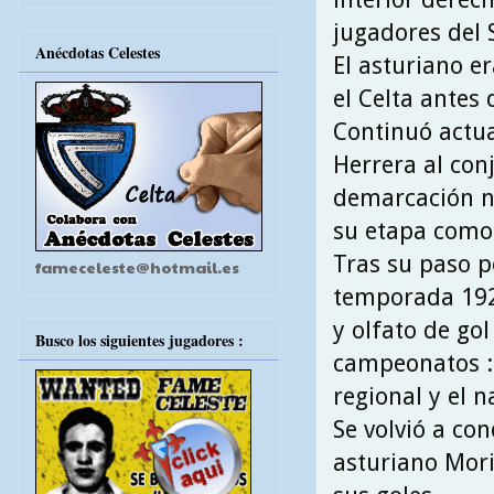
jugadores del 
Anécdotas Celestes
El asturiano er
el Celta antes d
Continuó actu
Herrera al conj
demarcación na
su etapa como 
Tras su paso po
fameceleste@hotmail.es
temporada 192
y olfato de go
Busco los siguientes jugadores :
campeonatos : 
regional y el n
Se volvió a con
asturiano Mori