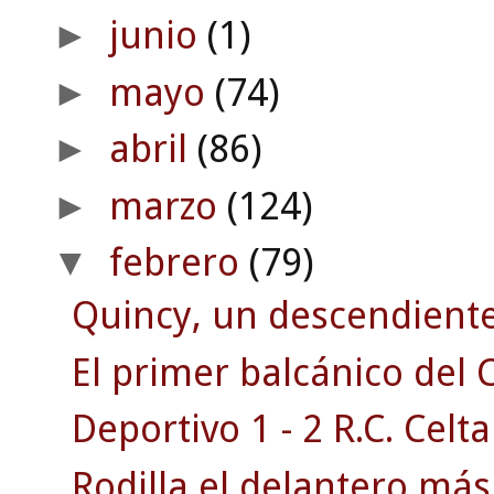
junio
(1)
►
mayo
(74)
►
abril
(86)
►
marzo
(124)
►
febrero
(79)
▼
Quincy, un descendiente 
El primer balcánico del C
Deportivo 1 - 2 R.C. Celta
Rodilla el delantero má