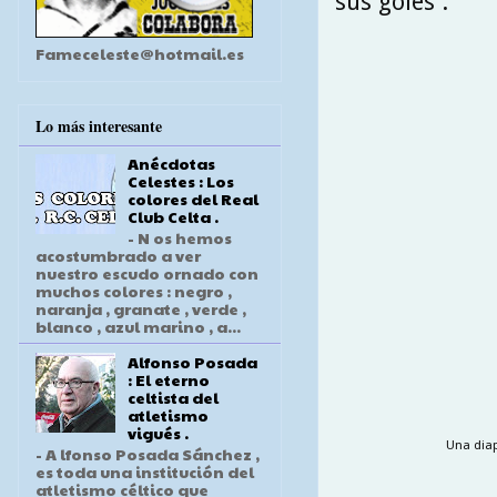
sus goles .
Fameceleste@hotmail.es
Lo más interesante
Anécdotas
Celestes : Los
colores del Real
Club Celta .
- N os hemos
acostumbrado a ver
nuestro escudo ornado con
muchos colores : negro ,
naranja , granate , verde ,
blanco , azul marino , a...
Alfonso Posada
: El eterno
celtista del
atletismo
vigués .
Una diapo
- A lfonso Posada Sánchez ,
es toda una institución del
atletismo céltico que