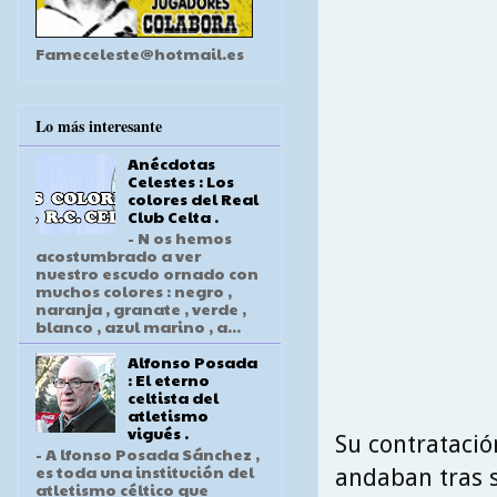
Fameceleste@hotmail.es
Lo más interesante
Anécdotas
Celestes : Los
colores del Real
Club Celta .
- N os hemos
acostumbrado a ver
nuestro escudo ornado con
muchos colores : negro ,
naranja , granate , verde ,
blanco , azul marino , a...
Alfonso Posada
: El eterno
celtista del
atletismo
vigués .
Su contratació
- A lfonso Posada Sánchez ,
es toda una institución del
andaban tras s
atletismo céltico que