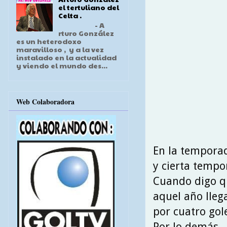
el tertuliano del
Celta .
- A
rturo González
es un heterodoxo
maravilloso , y a la vez
instalado en la actualidad
y viendo el mundo des...
Web Colaboradora
En la temporad
y cierta tempor
Cuando digo qu
aquel año llega
por cuatro gol
Por lo demás , 