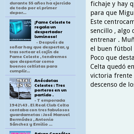
durante 55 años ha ejercido
fichaje y hay 
de todo por el primer
para que Migue
depor...
Este centrocam
¡Fame Celeste te
regala un
sencillo , algo
despertador
luminoso!
entrenar . Muñ
- Después de
soñar hay que despertar, y
el buen fútbol
tras sortear el cojín de
Fame Celeste , tendremos
Poco que desta
que despertar como
buenos celtistas para
Celta quedó en
cumplir...
victoria frent
Anécdotas
descenso de los
Celestes : Tres
porteros en un
partido .
- T emporada
1942\43 . El Real Club Celta
contaba con tres fabulosos
guardametas : José Manuel
Bermúdez , Antonio
Sánchez y Emilio ...
Arturo González