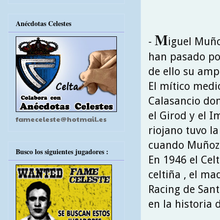
Anécdotas Celestes
M
-
iguel Muño
han pasado por
de ello su amp
El mítico medi
Calasancio do
el Girod y el I
fameceleste@hotmail.es
riojano tuvo l
cuando Muñoz 
Busco los siguientes jugadores :
En 1946 el Celt
celtiña , el ma
Racing de San
en la historia 