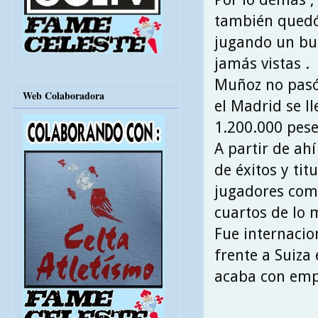
también quedó 
jugando un bue
jamás vistas .
Muñoz no pasó
Web Colaboradora
el Madrid se l
1.200.000 pese
A partir de ah
de éxitos y ti
jugadores como
cuartos de lo 
Fue internacio
frente a Suiza
acaba con empa