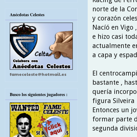
norte de la Co
Anécdotas Celestes
y corazón celes
Nacíó en Vigo 
e hizo casi tod
actualmente em
a capa y espad
El centrocampi
fameceleste@hotmail.es
bastante , has
quería incorpor
Busco los siguientes jugadores :
figura Silveira 
Entonces un jo
formar parte d
segunda divisi