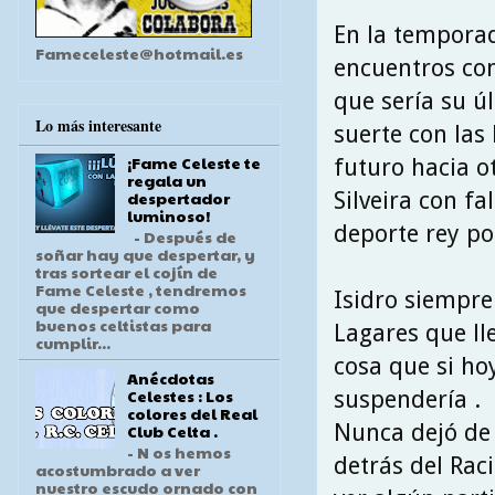
En la temporad
Fameceleste@hotmail.es
encuentros com
que sería su 
Lo más interesante
suerte con las 
¡Fame Celeste te
futuro hacia ot
regala un
Silveira con fa
despertador
luminoso!
deporte rey p
- Después de
soñar hay que despertar, y
tras sortear el cojín de
Fame Celeste , tendremos
Isidro siempre
que despertar como
buenos celtistas para
Lagares que ll
cumplir...
cosa que si ho
Anécdotas
Celestes : Los
suspendería .
colores del Real
Nunca dejó de 
Club Celta .
- N os hemos
detrás del Rac
acostumbrado a ver
nuestro escudo ornado con