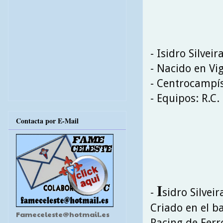
- Isidro Silvei
- Nacido en Vi
- Centrocampí
- Equipos: R.C.
Contacta por E-Mail
I
-
sidro Silvei
Criado en el ba
Fameceleste@hotmail.es
Racing de Ferr