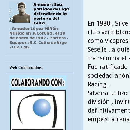
Amador : Seis
partidos de Liga
defendiendo la
portería del
En 1980 , Silv
Celta .
- Amador López Miñán -
club verdiblanc
Nacido en A Coruña , el 28
de Enero de 1942 - Portero -
como vicepresi
Equipos : R.C. Celta de Vigo
\ U.P. Lan...
Seselle , a qui
transcurria el 
Fue ratificado 
Web Colaboradora
sociedad anóni
Racing .
Silveira utili
división , invi
definitivament
empezó a renac