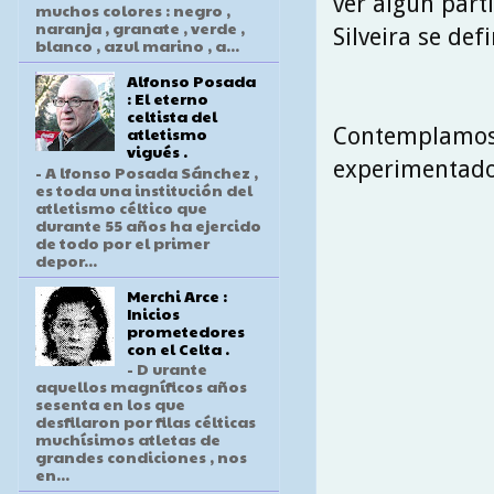
ver algún part
muchos colores : negro ,
naranja , granate , verde ,
Silveira se def
blanco , azul marino , a...
Alfonso Posada
: El eterno
celtista del
Contemplamos u
atletismo
vigués .
experimentado 
- A lfonso Posada Sánchez ,
es toda una institución del
atletismo céltico que
durante 55 años ha ejercido
de todo por el primer
depor...
Merchi Arce :
Inicios
prometedores
con el Celta .
- D urante
aquellos magníficos años
sesenta en los que
desfilaron por filas célticas
muchísimos atletas de
grandes condiciones , nos
en...