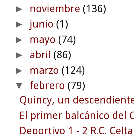
noviembre
(136)
►
junio
(1)
►
mayo
(74)
►
abril
(86)
►
marzo
(124)
►
febrero
(79)
▼
Quincy, un descendiente 
El primer balcánico del C
Deportivo 1 - 2 R.C. Celta