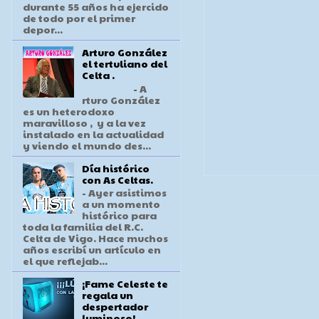
durante 55 años ha ejercido
de todo por el primer
depor...
Arturo González
el tertuliano del
Celta .
- A
rturo González
es un heterodoxo
maravilloso , y a la vez
instalado en la actualidad
y viendo el mundo des...
Día histórico
con As Celtas.
- Ayer asistimos
a un momento
histórico para
toda la familia del R.C.
Celta de Vigo. Hace muchos
años escribí un artículo en
el que reflejab...
¡Fame Celeste te
regala un
despertador
luminoso!