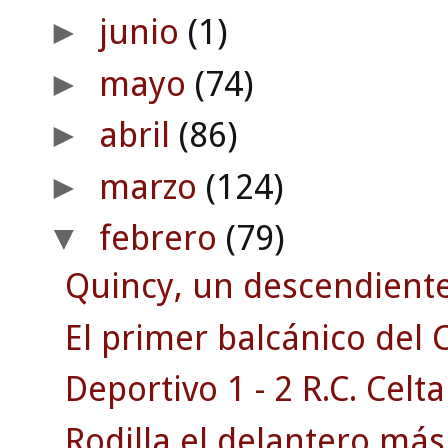
junio
(1)
►
mayo
(74)
►
abril
(86)
►
marzo
(124)
►
febrero
(79)
▼
Quincy, un descendiente 
El primer balcánico del C
Deportivo 1 - 2 R.C. Celta
Rodilla el delantero má