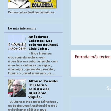
Fameceleste@hotmail.es
Lo más interesante
Anécdotas
Celestes : Los
colores del Real
Club Celta .
- N os hemos
Entrada más recien
acostumbrado a ver
nuestro escudo ornado con
muchos colores : negro ,
naranja , granate , verde ,
blanco , azul marino , a...
Alfonso Posada
: El eterno
S
celtista del
atletismo
vigués .
- A lfonso Posada Sánchez ,
es toda una institución del
atletismo céltico que