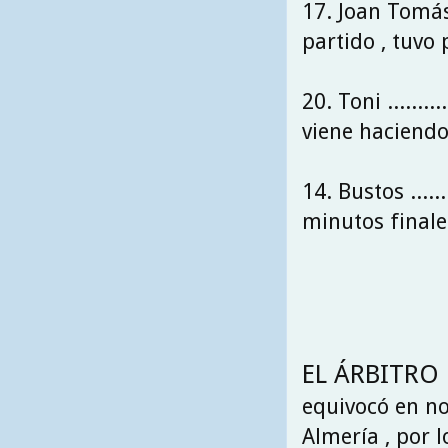
17. Joan Tomás ..
partido , tuvo 
20. Toni .........
viene haciend
14. Bustos .......
minutos finale
EL ÁRBITRO 
equivocó en no
Almería , por 