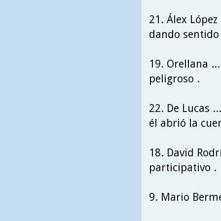
21. Álex López ...
dando sentido a
19. Orellana .....
peligroso .
22. De Lucas .....
él abrió la cue
18. David Rodríg
participativo .
9. Mario Bermejo 