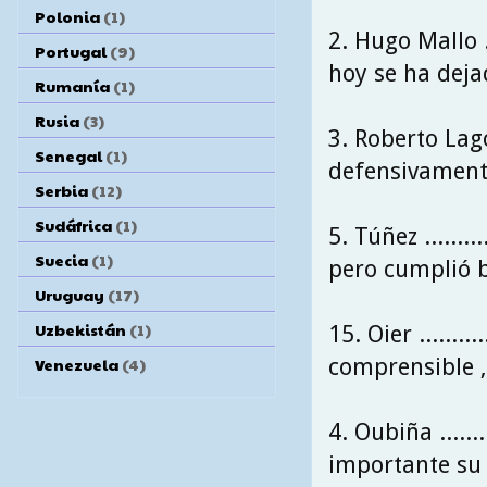
Polonia
(1)
2. Hugo Mallo ....
Portugal
(9)
hoy se ha deja
Rumanía
(1)
Rusia
(3)
3. Roberto Lago .
Senegal
(1)
defensivament
Serbia
(12)
Sudáfrica
(1)
5. Túñez .........
Suecia
(1)
pero cumplió b
Uruguay
(17)
Uzbekistán
(1)
15. Oier ..........
comprensible , 
Venezuela
(4)
4. Oubiña ........
importante su 