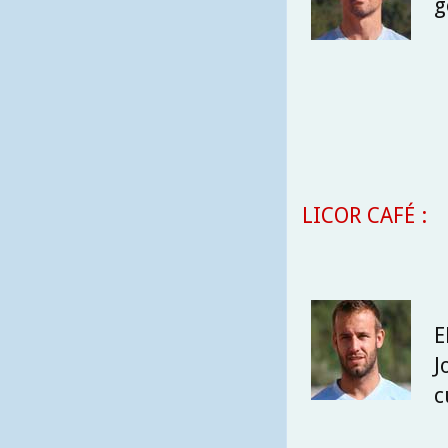
g
LICOR CAFÉ :
E
J
c