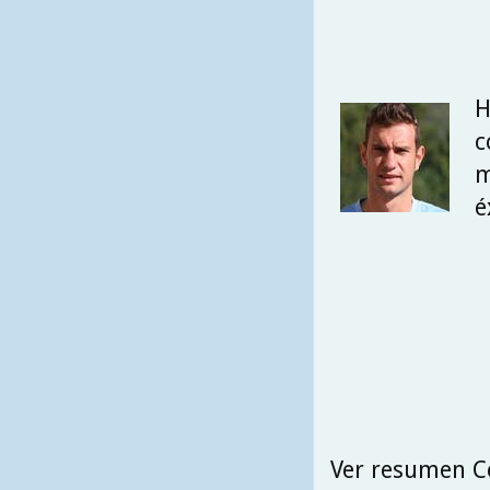
H
c
m
é
Ver resumen Ce