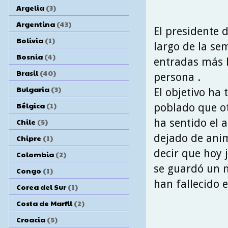
Argelia
(3)
Argentina
(43)
El presidente d
Bolivia
(1)
largo de la se
Bosnia
(4)
entradas más b
Brasil
(40)
persona .
Bulgaria
(3)
El objetivo ha
Bélgica
(1)
poblado que otr
ha sentido el 
Chile
(5)
dejado de anim
Chipre
(1)
decir que hoy j
Colombia
(2)
se guardó un m
Congo
(1)
han fallecido e
Corea del Sur
(1)
Costa de Marfil
(2)
Croacia
(5)