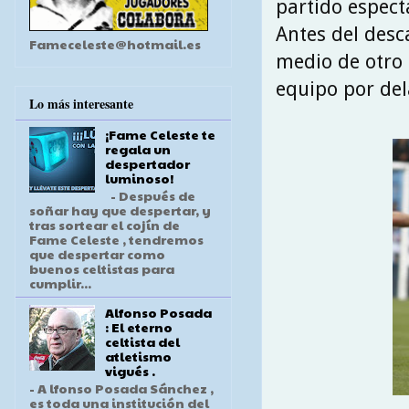
partido espect
Antes del desc
Fameceleste@hotmail.es
medio de otro 
equipo por del
Lo más interesante
¡Fame Celeste te
regala un
despertador
luminoso!
- Después de
soñar hay que despertar, y
tras sortear el cojín de
Fame Celeste , tendremos
que despertar como
buenos celtistas para
cumplir...
Alfonso Posada
: El eterno
celtista del
atletismo
vigués .
- A lfonso Posada Sánchez ,
es toda una institución del