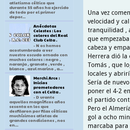
atletismo céltico que
durante 55 años ha ejercido
Una vez comen
de todo por el primer
depor...
velocidad y ca
Anécdotas
tranquilidad ,
Celestes : Los
colores del Real
que empezaba 
Club Celta .
- N os hemos
cabeza y empat
acostumbrado a ver
nuestro escudo ornado con
Herrera dió la
muchos colores : negro ,
naranja , granate , verde ,
Tomás , que lo
blanco , azul marino , a...
locales y abrir
Merchi Arce :
Sería de nuev
Inicios
prometedores
poner el 4-2 e
con el Celta .
- D urante
el partido cont
aquellos magníficos años
sesenta en los que
Pero el Almerí
desfilaron por filas célticas
muchísimos atletas de
gol a ocho minu
grandes condiciones , nos
en...
marcaba para l