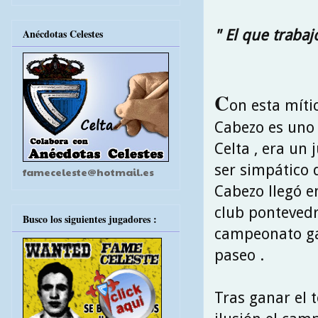
" El que trabaj
Anécdotas Celestes
C
on esta míti
Cabezo es uno 
Celta , era un 
ser simpático 
fameceleste@hotmail.es
Cabezo llegó e
club pontevedré
Busco los siguientes jugadores :
campeonato gall
paseo .
Tras ganar el 