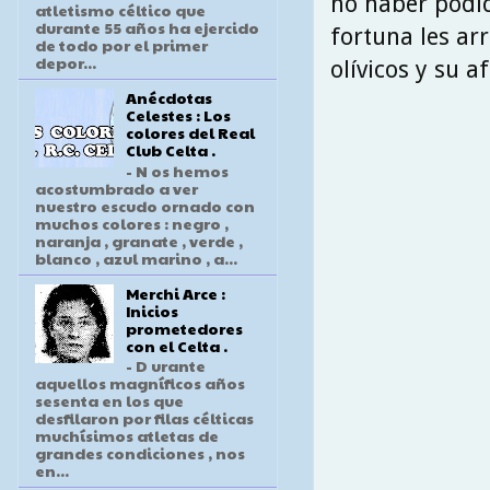
no haber podido
atletismo céltico que
durante 55 años ha ejercido
fortuna les ar
de todo por el primer
depor...
olívicos y su af
Anécdotas
Celestes : Los
colores del Real
Club Celta .
- N os hemos
acostumbrado a ver
nuestro escudo ornado con
muchos colores : negro ,
naranja , granate , verde ,
blanco , azul marino , a...
Merchi Arce :
Inicios
prometedores
con el Celta .
- D urante
aquellos magníficos años
sesenta en los que
desfilaron por filas célticas
muchísimos atletas de
grandes condiciones , nos
en...