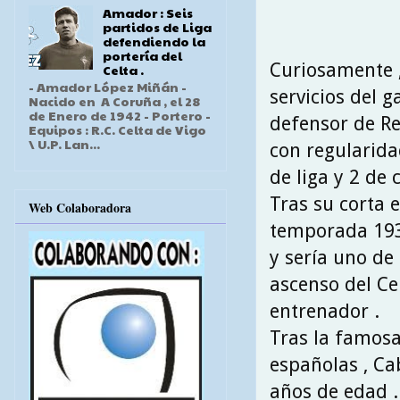
Amador : Seis
partidos de Liga
defendiendo la
portería del
Curiosamente ,
Celta .
- Amador López Miñán -
servicios del 
Nacido en A Coruña , el 28
de Enero de 1942 - Portero -
defensor de Re
Equipos : R.C. Celta de Vigo
\ U.P. Lan...
con regularida
de liga y 2 de 
Tras su corta 
Web Colaboradora
temporada 193
y sería uno de
ascenso del Ce
entrenador .
Tras la famosa
españolas , Ca
años de edad .