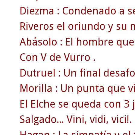
Diezma : Condenado a se
Riveros el oriundo y su m
Abásolo : El hombre que 
Con V de Vurro .
Dutruel : Un final desa
Morilla : Un punta que v
El Elche se queda con 3 
Salgado... Vini, vidi, vici!.
Hagan : La simpatía y el 