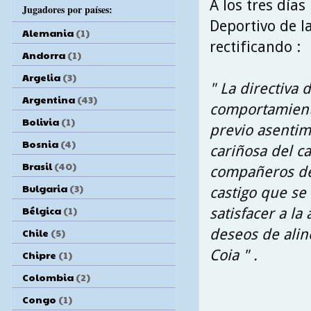
A los tres día
Jugadores por países:
Deportivo de l
Alemania
(1)
rectificando :
Andorra
(1)
Argelia
(3)
" La directiva 
Argentina
(43)
comportamiento
Bolivia
(1)
previo asentim
Bosnia
(4)
cariñosa del c
Brasil
(40)
compañeros del
Bulgaria
(3)
castigo que se 
Bélgica
(1)
satisfacer a l
deseos de alin
Chile
(5)
Coia " .
Chipre
(1)
Colombia
(2)
Congo
(1)