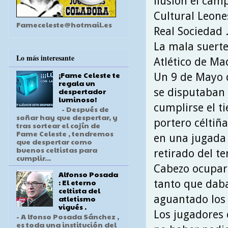
ilusión el cam
Cultural Leone
Fameceleste@hotmail.es
Real Sociedad 
La mala suerte 
Lo más interesante
Atlético de Ma
¡Fame Celeste te
Un 9 de Mayo d
regala un
se disputaban 
despertador
luminoso!
cumplirse el t
- Después de
soñar hay que despertar, y
portero céltiñ
tras sortear el cojín de
Fame Celeste , tendremos
en una jugada 
que despertar como
buenos celtistas para
retirado del te
cumplir...
Cabezo ocuparía
Alfonso Posada
: El eterno
tanto que daba
celtista del
aguantado los 
atletismo
vigués .
Los jugadores 
- A lfonso Posada Sánchez ,
es toda una institución del