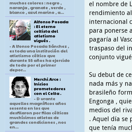
muchos colores : negro ,
el nombre de L
naranja , granate , verde ,
rendimiento al 
blanco , azul marino , a...
internacional c
Alfonso Posada
: El eterno
para ponerse a 
celtista del
atletismo
pagaría al Vas
vigués .
- A lfonso Posada Sánchez ,
traspaso del in
es toda una institución del
atletismo céltico que
conjunto vigué
durante 55 años ha ejercido
de todo por el primer
depor...
Su debut de ce
Merchi Arce :
nada más y nad
Inicios
prometedores
brasileño form
con el Celta .
- D urante
Engonga , quie
aquellos magníficos años
sesenta en los que
medios del riv
desfilaron por filas célticas
muchísimos atletas de
. Aquel día se
grandes condiciones , nos
en...
que tenía much