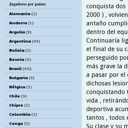
Jugadores por países:
conquista dos 
Alemania
(1)
2000 ) , volvie
antaño cumpli
Andorra
(1)
dentro del equ
Argelia
(3)
Continuaría li
Argentina
(43)
el final de su 
Bolivia
(1)
perseguido por
Bosnia
(4)
más grave la de
Brasil
(40)
a pasar por el 
Bulgaria
(3)
dichosas lesio
Bélgica
(1)
conquistando t
Chile
(5)
vida , retiránd
Chipre
(1)
deportiva acum
Colombia
(2)
tantos , todos
Congo
(1)
Su clase y su 