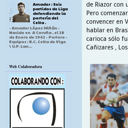
de Riazor con 
Amador : Seis
partidos de Liga
Pero comenzaro
defendiendo la
portería del
convencer en V
Celta .
- Amador López Miñán -
hablar en Brasi
Nacido en A Coruña , el 28
de Enero de 1942 - Portero -
carioca sólo f
Equipos : R.C. Celta de Vigo
\ U.P. Lan...
Cañizares , Los
Web Colaboradora