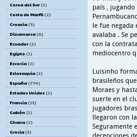
Corea del Sur
(1)
país , jugando
Costa de Marfil
(2)
Pernambucano ,
Croacia
(5)
le fue negada 
avalaba . Se p
Dinamarca
(6)
con la contrat
Ecuador
(2)
mediocentro qu
Egipto
(1)
Escocia
(2)
Luisinho forma
Eslovaquia
(2)
brasileños que
España
(774)
Moraes y hast
Estados Unidos
(2)
suerte en el c
Francia
(13)
jugadores bras
Gabón
(1)
llegaron con l
Ghana
(2)
Seguramente e
Grecia
(3)
decepciones d