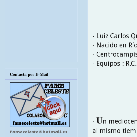
- Luiz Carlos Q
- Nacido en Río
- Centrocampí
- Equipos : R.
Contacta por E-Mail
U
-
n mediocent
al mismo tiemp
Fameceleste@hotmail.es