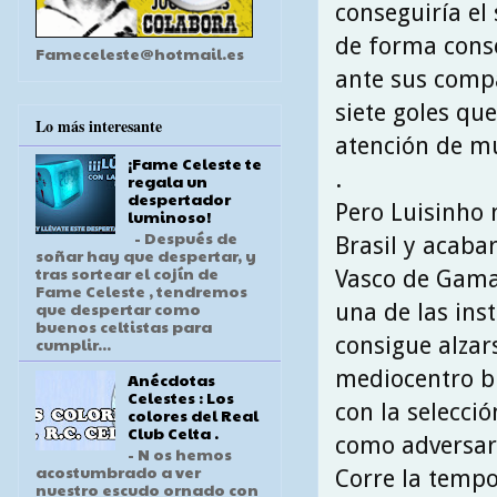
conseguiría e
de forma conse
Fameceleste@hotmail.es
ante sus comp
siete goles que
Lo más interesante
atención de m
¡Fame Celeste te
.
regala un
despertador
Pero Luisinho 
luminoso!
- Después de
Brasil y acaba
soñar hay que despertar, y
tras sortear el cojín de
Vasco de Gama
Fame Celeste , tendremos
que despertar como
una de las ins
buenos celtistas para
consigue alzars
cumplir...
mediocentro br
Anécdotas
Celestes : Los
con la selecci
colores del Real
Club Celta .
como adversari
- N os hemos
acostumbrado a ver
Corre la tempo
nuestro escudo ornado con