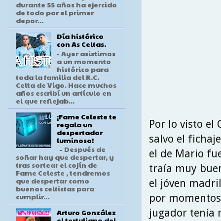
durante 55 años ha ejercido
de todo por el primer
depor...
Día histórico
con As Celtas.
- Ayer asistimos
a un momento
histórico para
toda la familia del R.C.
Celta de Vigo. Hace muchos
años escribí un artículo en
el que reflejab...
¡Fame Celeste te
Por lo visto el
regala un
despertador
salvo el fichaj
luminoso!
- Después de
el de Mario fu
soñar hay que despertar, y
tras sortear el cojín de
traía muy buen
Fame Celeste , tendremos
que despertar como
el jóven madri
buenos celtistas para
cumplir...
por momentos s
jugador tenía 
Arturo González
el tertuliano del