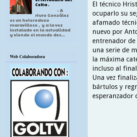
El técnico Hris
Celta .
- A
ocuparlo su se
rturo González
es un heterodoxo
afamado técnic
maravilloso , y a la vez
instalado en la actualidad
nuevo por Ant
y viendo el mundo des...
entrenador de 
una serie de m
Web Colaboradora
la máxima cate
incluso al fin
Una vez finali
bártulos y reg
esperanzador q