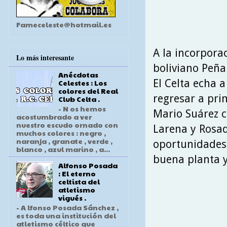
Fameceleste@hotmail.es
A la incorpora
Lo más interesante
boliviano Peña
Anécdotas
El Celta echa 
Celestes : Los
colores del Real
regresar a pri
Club Celta .
- N os hemos
Mario Suárez c
acostumbrado a ver
nuestro escudo ornado con
Larena y Rosada
muchos colores : negro ,
naranja , granate , verde ,
oportunidades 
blanco , azul marino , a...
buena planta y
Alfonso Posada
: El eterno
celtista del
atletismo
vigués .
- A lfonso Posada Sánchez ,
es toda una institución del
atletismo céltico que