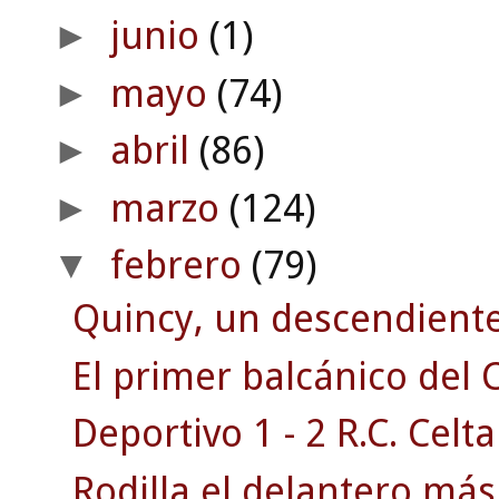
junio
(1)
►
mayo
(74)
►
abril
(86)
►
marzo
(124)
►
febrero
(79)
▼
Quincy, un descendiente 
El primer balcánico del C
Deportivo 1 - 2 R.C. Celta
Rodilla el delantero má