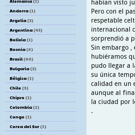
Alemania
(1)
habían visto ju
Pero con el pa
Andorra
(1)
respetable celt
Argelia
(3)
internacional 
Argentina
(43)
sorprendió a p
Bolivia
(1)
Sin embargo , 
Bosnia
(4)
hubiéramos que
Brasil
(40)
pudo llegar a 
Bulgaria
(3)
su única tempo
Bélgica
(1)
calidad en un 
Chile
(5)
aunque al fina
Chipre
(1)
la ciudad por 
Colombia
(2)
.
Congo
(1)
Corea del Sur
(1)