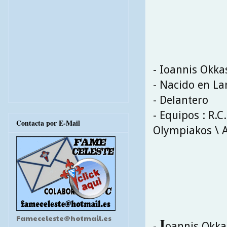
- Ioannis Okka
- Nacido en Lar
- Delantero
- Equipos : R.C
Contacta por E-Mail
Olympiakos \ A
Fameceleste@hotmail.es
I
-
oannis Okkas