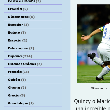
Costa de Marfil
(2)
Croacia
(5)
Dinamarca
(6)
Ecuador
(2)
Egipto
(1)
Escocia
(2)
Eslovaquia
(2)
España
(774)
Estados Unidos
(2)
Francia
(13)
Gabón
(1)
Ghana
(2)
Okkas con su s
Grecia
(3)
Quincy o Mario
Guadalupe
(1)
una increíble p