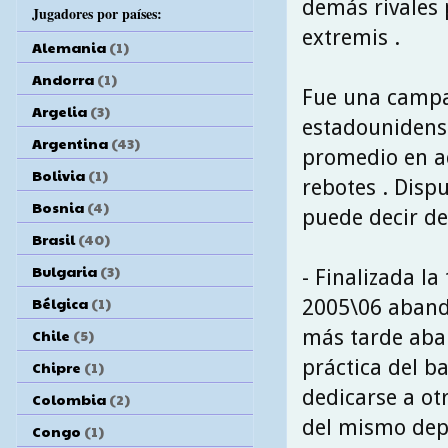
demás rivales p
Jugadores por países:
extremis .
Alemania
(1)
Andorra
(1)
Fue una campañ
Argelia
(3)
estadounidense
Argentina
(43)
promedio en aq
Bolivia
(1)
rebotes . Disp
Bosnia
(4)
puede decir de
Brasil
(40)
Bulgaria
(3)
- Finalizada l
Bélgica
(1)
2005\06 aband
más tarde aba
Chile
(5)
práctica del b
Chipre
(1)
dedicarse a ot
Colombia
(2)
del mismo dep
Congo
(1)