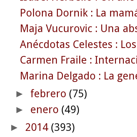
Polona Dornik : La mamá 
Maja Vucurovic : Una abs
Anécdotas Celestes : Los 
Carmen Fraile : Internaci
Marina Delgado : La gene
febrero
(75)
►
enero
(49)
►
2014
(393)
►