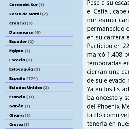
Pese a su esca
Corea del Sur
(1)
el Celta , cabe
Costa de Marfil
(2)
norteamerican
Croacia
(5)
permanecido 
Dinamarca
(6)
en su carrera 
Ecuador
(2)
Participó en 2
Egipto
(1)
marcó 1.408 p
Escocia
(2)
temporadas en 
Eslovaquia
(2)
cierran una ca
España
(774)
de su elevado n
Estados Unidos
(2)
Ya en los Estad
Francia
(13)
baloncesto y s
del Phoenix M
Gabón
(1)
brilló como ve
Ghana
(2)
tenerla en nues
Grecia
(3)