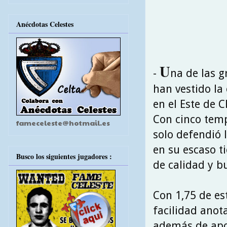
Anécdotas Celestes
U
-
na de las g
han vestido la 
en el Este de C
Con cinco temp
fameceleste@hotmail.es
solo defendió 
en su escaso t
Busco los siguientes jugadores :
de calidad y b
Con 1,75 de es
facilidad anot
además de apor