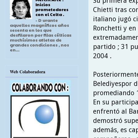
Su primera exp
Inicios
Chietti tras c
prometedores
con el Celta .
italiano jugó 
- D urante
aquellos magníficos años
Ronchetti y en
sesenta en los que
desfilaron por filas célticas
extremadament
muchísimos atletas de
grandes condiciones , nos
partido ; 31 p
en...
2004 .
Web Colaboradora
Posteriormente
Belediyespor d
promediando 10
En su participa
enfrentó al Ba
demostró super
además, es cap