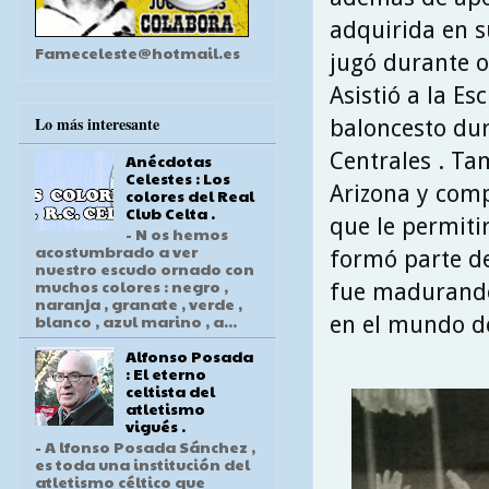
adquirida en su
Fameceleste@hotmail.es
jugó durante o
Asistió a la Es
Lo más interesante
baloncesto dur
Centrales . Ta
Anécdotas
Celestes : Los
Arizona y comp
colores del Real
Club Celta .
que le permitir
- N os hemos
acostumbrado a ver
formó parte de
nuestro escudo ornado con
muchos colores : negro ,
fue madurando
naranja , granate , verde ,
blanco , azul marino , a...
en el mundo de
Alfonso Posada
: El eterno
celtista del
atletismo
vigués .
- A lfonso Posada Sánchez ,
es toda una institución del
atletismo céltico que