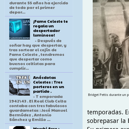
durante 55 años ha ejercido
de todo por el primer
depor...
¡Fame Celeste te
regala un
despertador
luminoso!
- Después de
soñar hay que despertar, y
tras sortear el cojín de
Fame Celeste , tendremos
que despertar como
buenos celtistas para
cumplir...
Anécdotas
Celestes : Tres
porteros en un
partido .
Bridget Pettis durante un p
- T emporada
1942\43 . El Real Club Celta
contaba con tres fabulosos
guardametas : José Manuel
temporadas. En
Bermúdez , Antonio
Sánchez y Emilio ...
sobrepasar la 
Merchi Arce :