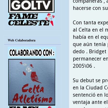
compañeras , a
hacerse con sus
Con tanta expe
al Celta en el
había en el equ
Web Colaboradora
que aún tenía 
dedo . Bridget 
permanecer en 
2005\06 .
Su debut se pr
en la Ciudad C
sentenció en l
ventaja ante el