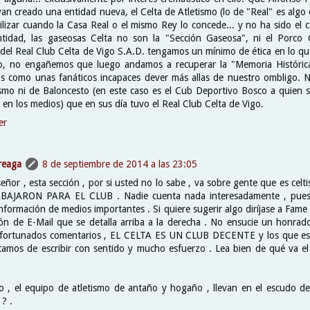
an creado una entidad nueva, el Celta de Atletismo (lo de "Real" es algo
lizar cuando la Casa Real o el mismo Rey lo concede... y no ha sido el c
tidad, las gaseosas Celta no son la "Sección Gaseosa", ni el Porco C
 del Real Club Celta de Vigo S.A.D. tengamos un mínimo de ética en lo qu
co, no engañemos que luego andamos a recuperar la "Memoria Histórica
 como unas fanáticos incapaces dever más allas de nuestro ombligo. Ni
ismo ni de Baloncesto (en este caso es el Cub Deportivo Bosco a quien 
y en los medios) que en sus día tuvo el Real Club Celta de Vigo.
er
reaga
8 de septiembre de 2014 a las 23:05
ñor , esta sección , por si usted no lo sabe , va sobre gente que es cel
AJARON PARA EL CLUB . Nadie cuenta nada interesadamente , pues e
nformación de medios importantes . Si quiere sugerir algo diríjase a Fame
ción de E-Mail que se detalla arriba a la derecha . No ensucie un honrad
fortunados comentarios , EL CELTA ES UN CLUB DECENTE y los que esc
atamos de escribir con sentido y mucho esfuerzo . Lea bien de qué va e
to , el equipo de atletismo de antaño y hogaño , llevan en el escudo de
? .