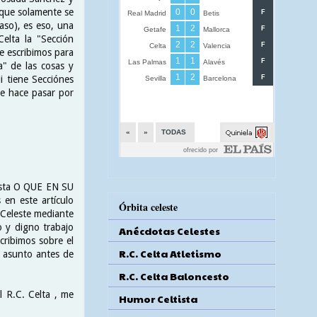
 que solamente se
aso), es eso, una
elta la "Sección
e escribimos para
" de las cosas y
 tiene Secciónes
se hace pasar por
tista O QUE EN SU
n este artículo
Órbita celeste
 Celeste mediante
o y digno trabajo
Anécdotas Celestes
ribimos sobre el
R.C. Celta Atletismo
l asunto antes de
R.C. Celta Baloncesto
l R.C. Celta , me
Humor Celtista