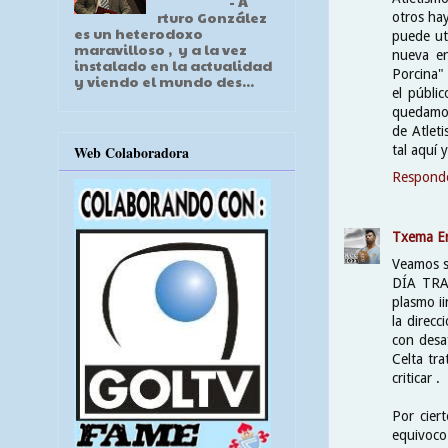
- A
rturo González
otros hay
es un heterodoxo
puede uti
maravilloso , y a la vez
nueva en
instalado en la actualidad
Porcina"
y viendo el mundo des...
el públi
quedamos
de Atlet
Web Colaboradora
tal aquí 
Respond
Txema E
Veamos se
DÍA TRAB
plasmo ii
la direc
con desa
Celta tr
criticar .
Por cier
equivoco 