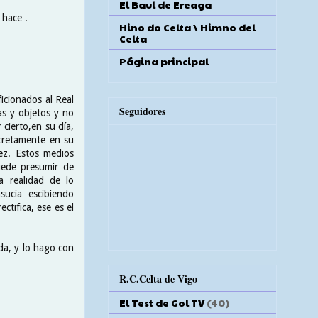
El Baul de Ereaga
 hace .
Hino do Celta \ Himno del
Celta
Página principal
ficionados al Real
Seguidores
as y objetos y no
cierto,en su día,
cretamente en su
ez. Estos medios
puede presumir de
a realidad de lo
sucia escibiendo
ctifica, ese es el
da, y lo hago con
R.C.Celta de Vigo
El Test de Gol TV
(40)