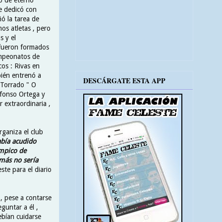
se dedicó con
 la tarea de
os atletas , pero
s y el
fueron formados
ampeonatos de
cos : Rivas en
ién entrenó a
DESCÁRGATE ESTA APP
 Torrado " O
Alfonso Ortega y
 extraordinaria ,
ganiza el club
bía acudido
ímpico de
más no sería
ste para el diario
, pese a contarse
guntar a él ,
ebían cuidarse