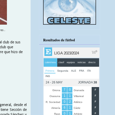
es .
Resultados de fútbol
al club de sus
 club que
bre que hizo de
general, desde el
 tiene Sección de
 Posada Sánchez y