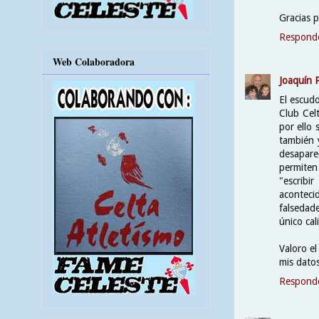
Gracias p
Respond
Web Colaboradora
Joaquín 
El escudo
Club Cel
por ello 
también 
desapare
permiten
"escribi
aconteci
falsedade
único cal
Valoro e
mis dato
Respond