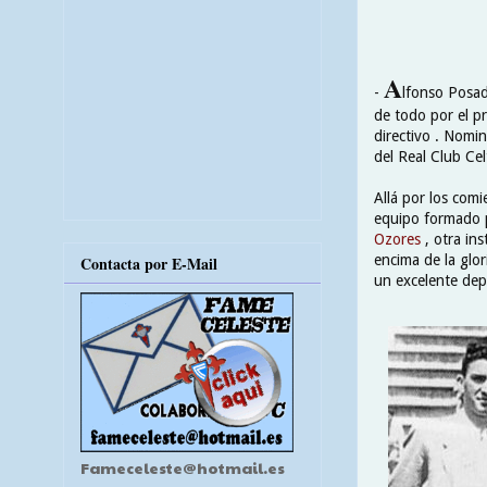
A
-
lfonso Posad
de todo por el pr
directivo . Nomi
del Real Club Ce
Allá por los com
equipo formado p
Ozores
, otra ins
encima de la glor
Contacta por E-Mail
un excelente dep
Fameceleste@hotmail.es