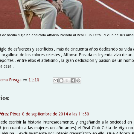
 de medio siglo ha dedicado Alfonso Posada al Real Club Celta , el club de sus amor
glo de esfuerzos y sacrificios , más de cincuenta años dedicando su vida 
 orgulloso de los colores celestes , Alfonso Posada es leyenda viva de un
eportes , entre ellos el atletismo , la gran dedicación y pasión de un hom
a casa .
xema Ereaga
en
11:10
ios:
Pérez Pérez
8 de septiembre de 2014 a las 11:50
ede escribir la historia interesadamente, y engañando a la sociedad en 
 (en cuanto a las mujeres un año antes) el Real Club Celta de Vigo no
o alguna... exclusivamente por interés crematístico en ello. Que Alfonso