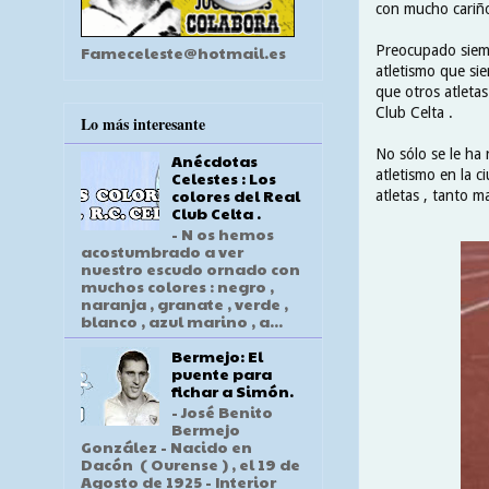
con mucho cariño
Preocupado siemp
Fameceleste@hotmail.es
atletismo que sie
que otros atleta
Club Celta .
Lo más interesante
No sólo se le ha
Anécdotas
atletismo en la c
Celestes : Los
colores del Real
atletas , tanto 
Club Celta .
- N os hemos
acostumbrado a ver
nuestro escudo ornado con
muchos colores : negro ,
naranja , granate , verde ,
blanco , azul marino , a...
Bermejo: El
puente para
fichar a Simón.
- José Benito
Bermejo
González - Nacido en
Dacón ( Ourense ) , el 19 de
Agosto de 1925 - Interior