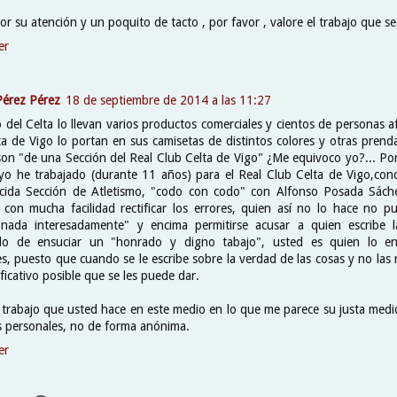
or su atención y un poquito de tacto , por favor , valore el trabajo que se
er
Pérez Pérez
18 de septiembre de 2014 a las 11:27
 del Celta lo llevan varios productos comerciales y cientos de personas a
ta de Vigo lo portan en sus camisetas de distintos colores y otras prend
son "de una Sección del Real Club Celta de Vigo" ¿Me equivoco yo?... Por 
yo he trabajado (durante 11 años) para el Real Club Celta de Vigo,con
cida Sección de Atletismo, "codo con codo" con Alfonso Posada Sách
 con mucha facilidad rectificar los errores, quien así no lo hace no 
r nada interesadamente" y encima permitirse acusar a quien escribe l
do de ensuciar un "honrado y digno tabajo", usted es quien lo en
s, puesto que cuando se le escribe sobre la verdad de las cosas y no las re
ificativo posible que se les puede dar.
l trabajo que usted hace en este medio en lo que me parece su justa medi
s personales, no de forma anónima.
er