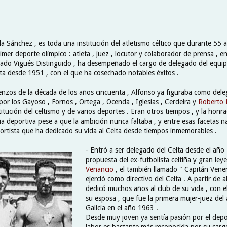
a Sánchez , es toda una institución del atletismo céltico que durante 55 
imer deporte olímpico : atleta , juez , locutor y colaborador de prensa , e
nado Vigués Distinguido , ha desempeñado el cargo de delegado del equip
lta desde 1951 , con el que ha cosechado notables éxitos .
ienzos de la década de los años cincuenta , Alfonso ya figuraba como del
or los Gayoso , Fornos , Ortega , Ocenda , Iglesias , Cerdeira y
Roberto 
titución del celtismo y de varios deportes . Eran otros tiempos , y la hon
ia deportiva pese a que la ambición nunca faltaba , y entre esas facetas na
ortista que ha dedicado su vida al Celta desde tiempos inmemorables .
- Entró a ser delegado del Celta desde el año
propuesta del ex-futbolista celtiña y gran ley
Venancio
, el también llamado " Capitán Ven
ejerció como directivo del Celta . A partir de 
dedicó muchos años al club de su vida , con e
su esposa , que fue la primera mujer-juez del 
Galicia en el año 1963 .
Desde muy joven ya sentía pasión por el depo
labor es bastante más reconocida por su carg