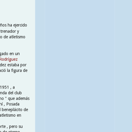
años ha ejercido
ntrenador y
o de atletismo
egado en un
Rodríguez
radez estaba por
ció la figura de
 1951 , a
enda del club
eno " que además
ahí , Posada
l beneplácito de
atletismo en
rte , pero su
o de eterno