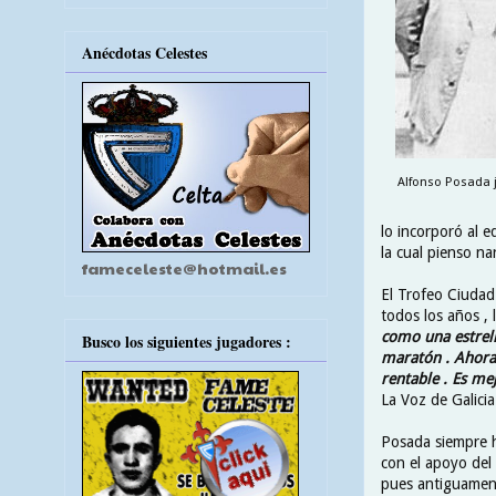
Anécdotas Celestes
Alfonso Posada j
lo incorporó al e
la cual pienso na
fameceleste@hotmail.es
El Trofeo Ciudad
todos los años ,
como una estrel
Busco los siguientes jugadores :
maratón . Ahora 
rentable . Es mej
La Voz de Galicia
Posada siempre h
con el apoyo del
pues antiguament