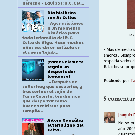
derecho - Equipos: R.C. Cel...
Día histórico
con As Celtas.
- Ayer asistimos
a un momento
histórico para
Más
toda la familia del R.C.
Celta de Vigo. Hace muchos
años escribí un artículo en
- Más de medio si
el que reflejab...
amores . Siempre
¡Fame Celeste te
respalda varios d
regala un
Balaídos su propi
despertador
luminoso!
Publicado por
T
- Después de
soñar hay que despertar, y
tras sortear el cojín de
Fame Celeste , tendremos
5 comentar
que despertar como
buenos celtistas para
cumplir...
Joaquín 
Arturo González
No se pu
el tertuliano del
año 2005
Celta .
Atletism