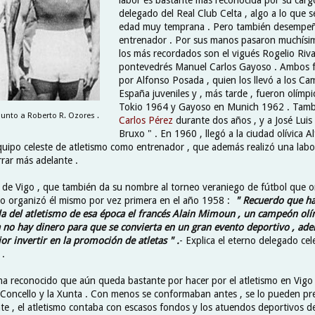
delegado del Real Club Celta , algo a lo que 
edad muy temprana . Pero también desempeñó
entrenador . Por sus manos pasaron muchísim
los más recordados son el vigués Rogelio Riva
pontevedrés Manuel Carlos Gayoso . Ambos 
por Alfonso Posada , quien los llevó a los C
España juveniles y , más tarde , fueron olímpi
Tokio 1964 y Gayoso en Munich 1962 . Tamb
unto a Roberto R. Ozores .
Carlos Pérez
durante dos años , y a José Luis
Bruxo " . En 1960 , llegó a la ciudad olívica 
quipo celeste de atletismo como entrenador , que además realizó una labor
rrar más adelante .
 de Vigo , que también da su nombre al torneo veraniego de fútbol que or
 lo organizó él mismo por vez primera en el año 1958 :
" Recuerdo que ha
la del atletismo de esa época el francés Alain Mimoun , un campeón ol
no hay dinero para que se convierta en un gran evento deportivo , ade
or invertir en la promoción de atletas " .
- Explica el eterno delegado cele
 .
a reconocido que aún queda bastante por hacer por el atletismo en Vigo 
 Concello y la Xunta . Con menos se conformaban antes , se lo pueden pre
e , el atletismo contaba con escasos fondos y los atuendos deportivos d