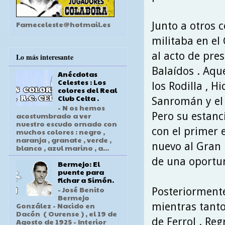
Fameceleste@hotmail.es
Junto a otros 
militaba en el
al acto de pres
Lo más interesante
Balaídos . Aqu
Anécdotas
Celestes : Los
los Rodilla , 
colores del Real
Club Celta .
Sanromán y el r
- N os hemos
Pero su estanc
acostumbrado a ver
nuestro escudo ornado con
con el primer 
muchos colores : negro ,
naranja , granate , verde ,
nuevo al Gran
blanco , azul marino , a...
de una oportun
Bermejo: El
puente para
fichar a Simón.
- José Benito
Posteriormente
Bermejo
mientras tanto
González - Nacido en
Dacón ( Ourense ) , el 19 de
de Ferrol . Re
Agosto de 1925 - Interior