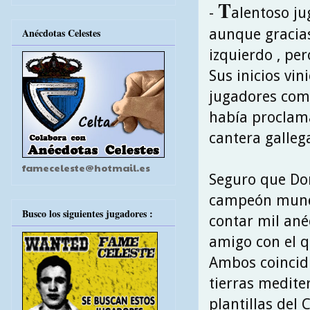
T
-
alentoso j
aunque gracias
Anécdotas Celestes
izquierdo , per
Sus inicios vi
jugadores como 
había proclama
cantera galleg
fameceleste@hotmail.es
Seguro que Don
campeón mundi
Busco los siguientes jugadores :
contar mil ané
amigo con el 
Ambos coincidi
tierras medite
plantillas del C