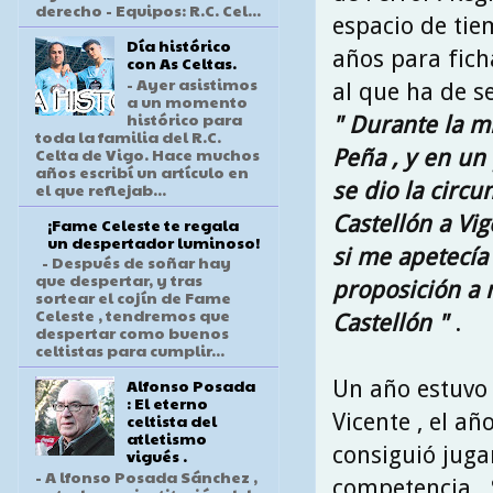
derecho - Equipos: R.C. Cel...
espacio de ti
Día histórico
años para ficha
con As Celtas.
- Ayer asistimos
al que ha de s
a un momento
histórico para
" Durante la mi
toda la familia del R.C.
Celta de Vigo. Hace muchos
Peña , y en un
años escribí un artículo en
se dio la circ
el que reflejab...
Castellón a Vig
¡Fame Celeste te regala
un despertador luminoso!
si me apetecía
- Después de soñar hay
que despertar, y tras
proposición a 
sortear el cojín de Fame
Celeste , tendremos que
Castellón "
.
despertar como buenos
celtistas para cumplir...
Alfonso Posada
Un año estuvo 
: El eterno
Vicente , el añ
celtista del
atletismo
consiguió juga
vigués .
- A lfonso Posada Sánchez ,
competencia . 