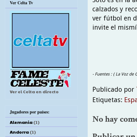
Ver Celta Tv
calzados y rec
ver fútbol en d
invite el mism
- Fuentes : ( La Voz de 
Publicado por
Ver el Celta en directo
Etiquetas:
Esp
Jugadores por países:
No hay come
Alemania
(1)
Andorra
(1)
Publicar un