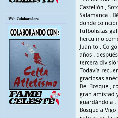
Castellón , Sot
Salamanca , Bé
Web Colaboradora
donde coincidi
futbolistas ga
herculino com
Juanito . Colgó
años , después
tercera divisió
Todavía recuer
graciosas anéc
Del Bosque , c
gran amistad 
guardándola , 
Bosque a Vigo ,
Soto es en la 