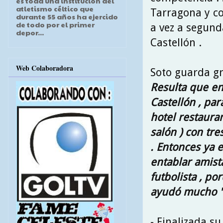
es toda una institución del
atletismo céltico que
Tarragona y co
durante 55 años ha ejercido
de todo por el primer
a vez a segunda
depor...
Castellón .
Web Colaboradora
Soto guarda gr
Resulta que en
Castellón , pa
hotel restauran
salón ) con tre
. Entonces ya 
entablar amist
futbolista , p
ayudó mucho 
- Finalizada su