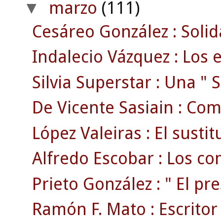
marzo
(111)
▼
Cesáreo González : Solid
Indalecio Vázquez : Los e
Silvia Superstar : Una " S
De Vicente Sasiain : Com
López Valeiras : El susti
Alfredo Escobar : Los com
Prieto González : " El pr
Ramón F. Mato : Escritor ,