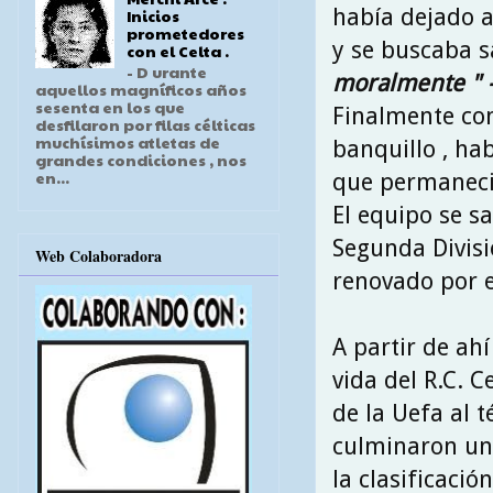
había dejado a
Inicios
prometedores
y se buscaba s
con el Celta .
- D urante
moralmente " 
aquellos magníficos años
sesenta en los que
Finalmente cons
desfilaron por filas célticas
muchísimos atletas de
banquillo , ha
grandes condiciones , nos
en...
que permaneci
El equipo se s
Segunda Divisió
Web Colaboradora
renovado por e
A partir de ahí
vida del R.C. C
de la Uefa al 
culminaron un
la clasificació