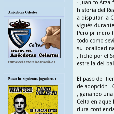
- Juanito Arza
historia del Re
Anécdotas Celestes
a disputar la 
vigués durante
Pero primero t
todo como sevil
su localidad na
, fichó por el 
fameceleste@hotmail.es
estrella del ba
El paso del tie
Busco los siguientes jugadores :
de adopción . 
, ganando una 
Celta en aquel
dura contienda