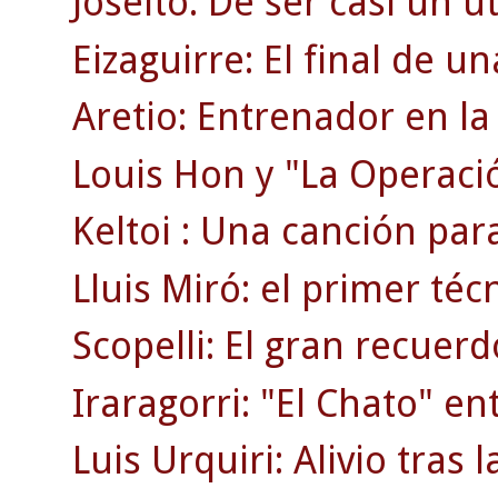
Joseíto: De ser casi un uti
Eizaguirre: El final de 
Aretio: Entrenador en la 
Louis Hon y "La Operaci
Keltoi : Una canción par
Lluis Miró: el primer téc
Scopelli: El gran recuerd
Iraragorri: "El Chato" en
Luis Urquiri: Alivio tras 