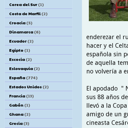
Corea del Sur
(1)
Costa de Marfil
(2)
Croacia
(5)
Dinamarca
(6)
enderezar el r
Ecuador
(2)
hacer y el Cel
Egipto
(1)
española sin p
Escocia
(2)
de aquella tem
Eslovaquia
(2)
no volvería a e
España
(774)
Estados Unidos
(2)
El apodado " N
Francia
(13)
sus 88 años de
llevó a la Cop
Gabón
(1)
amigo de un gra
Ghana
(2)
cineasta Cesár
Grecia
(3)