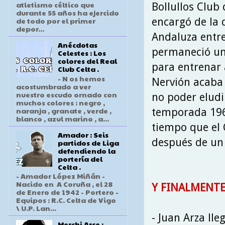
atletismo céltico que
Bollullos Club
durante 55 años ha ejercido
encargó de la d
de todo por el primer
depor...
Andaluza entre
Anécdotas
permaneció un 
Celestes : Los
colores del Real
para entrenar 
Club Celta .
- N os hemos
Nervión acaba 
acostumbrado a ver
nuestro escudo ornado con
no poder eludi
muchos colores : negro ,
naranja , granate , verde ,
temporada 196
blanco , azul marino , a...
tiempo que el 
Amador : Seis
después de un 
partidos de Liga
defendiendo la
portería del
Celta .
- Amador López Miñán -
Nacido en A Coruña , el 28
Y FINALMENTE 
de Enero de 1942 - Portero -
Equipos : R.C. Celta de Vigo
\ U.P. Lan...
- Juan Arza lle
Merchi Arce :