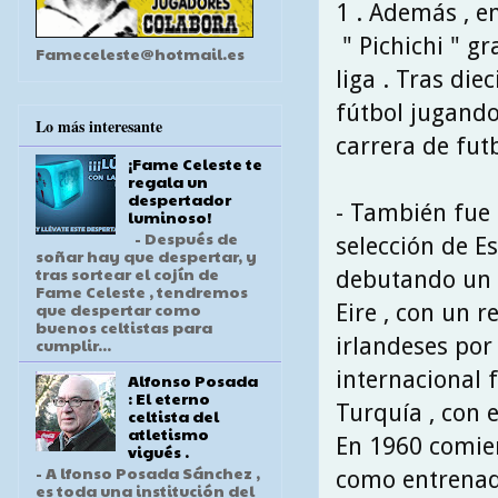
1 . Además , e
" Pichichi " g
Fameceleste@hotmail.es
liga . Tras die
fútbol jugando
Lo más interesante
carrera de fut
¡Fame Celeste te
regala un
despertador
- También fue 
luminoso!
- Después de
selección de E
soñar hay que despertar, y
tras sortear el cojín de
debutando un 
Fame Celeste , tendremos
que despertar como
Eire , con un r
buenos celtistas para
irlandeses por
cumplir...
internacional 
Alfonso Posada
: El eterno
Turquía , con 
celtista del
atletismo
En 1960 comie
vigués .
- A lfonso Posada Sánchez ,
como entrenado
es toda una institución del