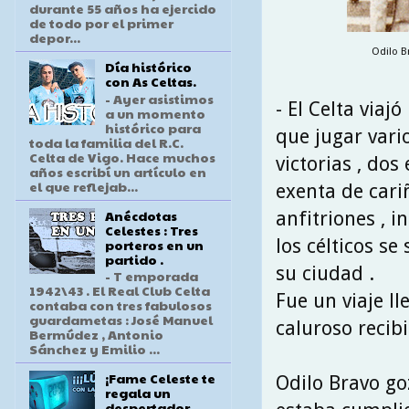
durante 55 años ha ejercido
de todo por el primer
depor...
Odilo B
Día histórico
con As Celtas.
- Ayer asistimos
- El Celta viaj
a un momento
histórico para
que jugar vari
toda la familia del R.C.
Celta de Vigo. Hace muchos
victorias , dos
años escribí un artículo en
el que reflejab...
exenta de cari
Anécdotas
anfitriones , 
Celestes : Tres
los célticos se
porteros en un
partido .
su ciudad .
- T emporada
1942\43 . El Real Club Celta
Fue un viaje ll
contaba con tres fabulosos
guardametas : José Manuel
caluroso recib
Bermúdez , Antonio
Sánchez y Emilio ...
¡Fame Celeste te
Odilo Bravo go
regala un
despertador