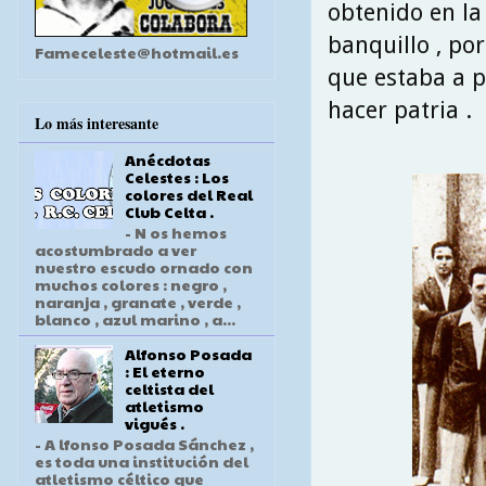
obtenido en la
banquillo , po
Fameceleste@hotmail.es
que estaba a p
hacer patria .
Lo más interesante
Anécdotas
Celestes : Los
colores del Real
Club Celta .
- N os hemos
acostumbrado a ver
nuestro escudo ornado con
muchos colores : negro ,
naranja , granate , verde ,
blanco , azul marino , a...
Alfonso Posada
: El eterno
celtista del
atletismo
vigués .
- A lfonso Posada Sánchez ,
es toda una institución del
atletismo céltico que