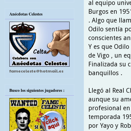
al equipo unive
Burgos en 1951
Anécdotas Celestes
. Algo que lla
Odilo sentía po
conscientes an
Y es que Odilo
de Vigo , un e
Finalizada su 
fameceleste@hotmail.es
banquillos .
Llegó al Real 
Busco los siguientes jugadores :
aunque su amor
profesional en 
temporada 195
por Yayo y Rob