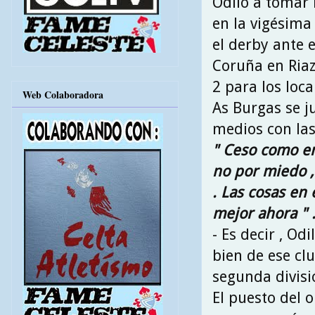
Odilo a tomar 
en la vigésima 
el derby ante 
Coruña en Riazo
2 para los loca
Web Colaboradora
As Burgas se ju
medios con las
" Ceso como e
no por miedo 
. Las cosas en 
mejor ahora " 
- Es decir , Od
bien de ese cl
segunda divisi
El puesto del 