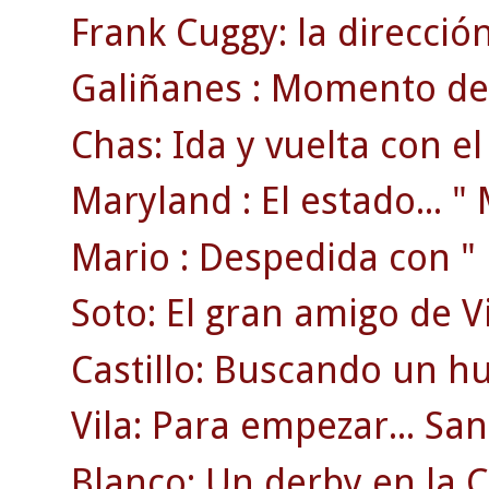
Frank Cuggy: la direcció
Galiñanes : Momento de 
Chas: Ida y vuelta con e
Maryland : El estado... " M
Mario : Despedida con " r
Soto: El gran amigo de V
Castillo: Buscando un hu
Vila: Para empezar... S
Blanco: Un derby en la C