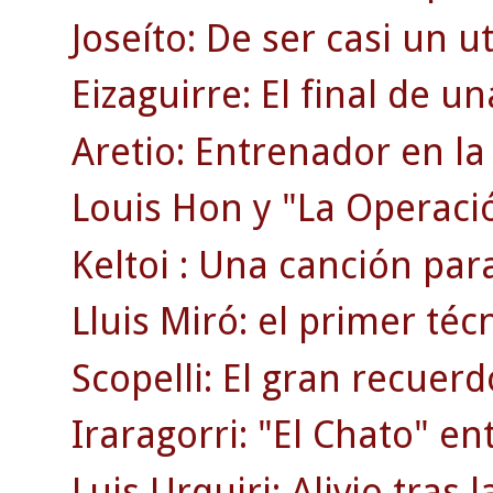
Joseíto: De ser casi un uti
Eizaguirre: El final de 
Aretio: Entrenador en la 
Louis Hon y "La Operaci
Keltoi : Una canción par
Lluis Miró: el primer téc
Scopelli: El gran recuerd
Iraragorri: "El Chato" en
Luis Urquiri: Alivio tras 