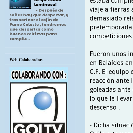
estaba cumplie
luminoso!
viaje a tierras
- Después de
soñar hay que despertar, y
demasiado rel
tras sortear el cojín de
Fame Celeste , tendremos
pretemporada c
que despertar como
buenos celtistas para
competiciones o
cumplir...
Fueron unos in
Web Colaboradora
en Balaídos an
C.F. El equipo 
reacción ante 
goleadas ante e
lo que le lleva
descenso .
- Dicha situac