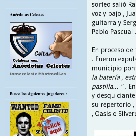
sorteo salió R
voz y bajo , J
Anécdotas Celestes
guitarra y Serg
Pablo Pascual 
En proceso de 
. Fueron expul
municipio pon
fameceleste@hotmail.es
la batería , es
pastilla... "
. En
Busco los siguientes jugadores :
y desquiciante
su repertorio 
, Oasis o Silver