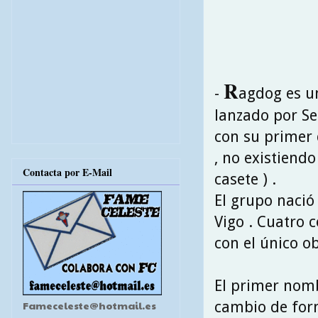
R
-
agdog es u
lanzado por Se
con su primer 
, no existiendo
Contacta por E-Mail
casete ) .
El grupo nació
Vigo . Cuatro
con el único ob
El primer nom
cambio de form
Fameceleste@hotmail.es