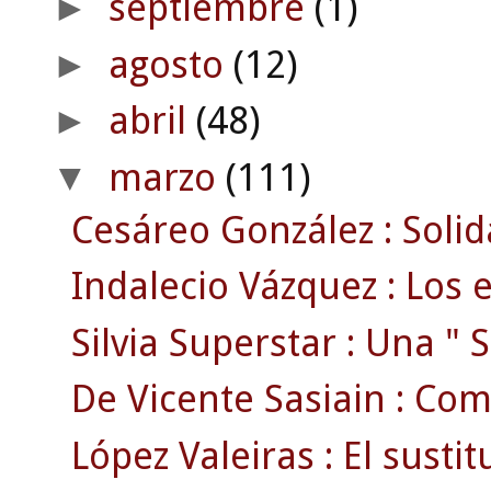
septiembre
(1)
►
agosto
(12)
►
abril
(48)
►
marzo
(111)
▼
Cesáreo González : Solid
Indalecio Vázquez : Los e
Silvia Superstar : Una " S
De Vicente Sasiain : Com
López Valeiras : El susti