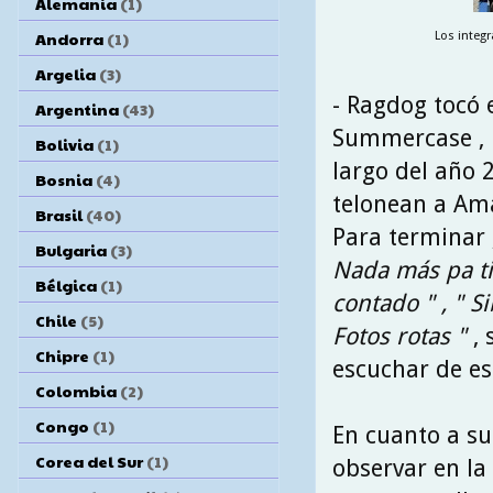
Alemania
(1)
Andorra
(1)
Los integr
Argelia
(3)
- Ragdog tocó 
Argentina
(43)
Summercase , M
Bolivia
(1)
largo del año 
Bosnia
(4)
telonean a Ama
Brasil
(40)
Para terminar
Bulgaria
(3)
Nada más pa ti 
Bélgica
(1)
contado " , " S
Chile
(5)
Fotos rotas "
, 
Chipre
(1)
escuchar de es
Colombia
(2)
Congo
(1)
En cuanto a su
Corea del Sur
(1)
observar en la