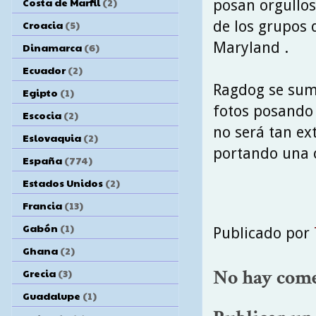
Costa de Marfil
(2)
posan orgullos
de los grupos 
Croacia
(5)
Maryland .
Dinamarca
(6)
Ecuador
(2)
Ragdog se sumó
Egipto
(1)
fotos posando 
Escocia
(2)
no será tan ex
Eslovaquia
(2)
portando una c
España
(774)
Estados Unidos
(2)
Francia
(13)
Gabón
(1)
Publicado por
Ghana
(2)
No hay come
Grecia
(3)
Guadalupe
(1)