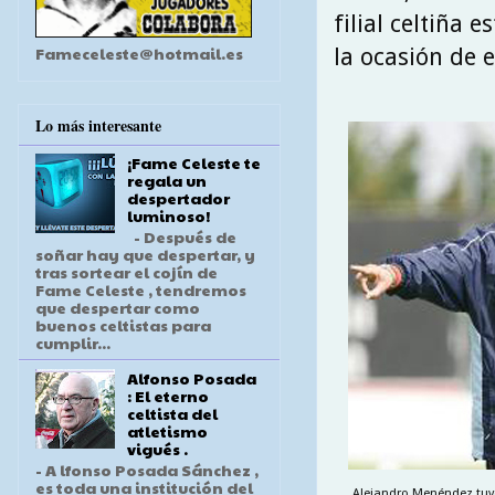
filial celtiña 
Fameceleste@hotmail.es
la ocasión de 
Lo más interesante
¡Fame Celeste te
regala un
despertador
luminoso!
- Después de
soñar hay que despertar, y
tras sortear el cojín de
Fame Celeste , tendremos
que despertar como
buenos celtistas para
cumplir...
Alfonso Posada
: El eterno
celtista del
atletismo
vigués .
- A lfonso Posada Sánchez ,
es toda una institución del
Alejandro Menéndez tuvo