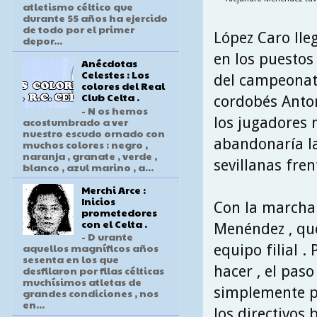
atletismo céltico que
durante 55 años ha ejercido
de todo por el primer
López Caro lle
depor...
en los puestos 
Anécdotas
Celestes : Los
del campeonato
colores del Real
Club Celta .
cordobés Anton
- N os hemos
los jugadores n
acostumbrado a ver
nuestro escudo ornado con
abandonaría la
muchos colores : negro ,
naranja , granate , verde ,
sevillanas frent
blanco , azul marino , a...
Merchi Arce :
Inicios
Con la marcha 
prometedores
con el Celta .
Menéndez , que
- D urante
aquellos magníficos años
equipo filial 
sesenta en los que
hacer , el paso
desfilaron por filas célticas
muchísimos atletas de
simplemente pa
grandes condiciones , nos
en...
los directivos