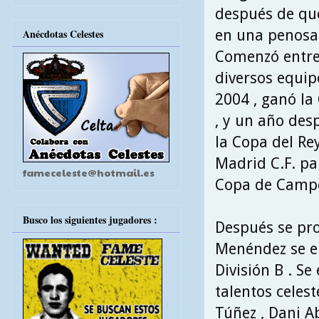
después de que
en una penosa 
Anécdotas Celestes
Comenzó entre
diversos equip
2004 , ganó la
, y un año de
la Copa del Re
Madrid C.F. pa
fameceleste@hotmail.es
Copa de Campe
Busco los siguientes jugadores :
Después se pro
Menéndez se en
División B . S
talentos celes
Túñez , Dani Ab