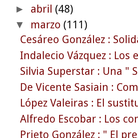
abril
(48)
►
marzo
(111)
▼
Cesáreo González : Solid
Indalecio Vázquez : Los e
Silvia Superstar : Una " S
De Vicente Sasiain : Com
López Valeiras : El susti
Alfredo Escobar : Los com
Prieto González : " El pr