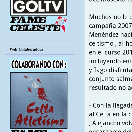
Muchos no le d
campaña 2007\0
Menéndez hacía
celtismo , al 
Web Colaboradora
en el curso 201
incluyendo entr
y Iago disfrut
conjunto salma
resultado no a
- Con la llega
al Celta en la
, Alejandro vol
encargarse de