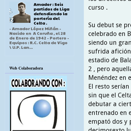
Amador : Seis
curso .
partidos de Liga
defendiendo la
portería del
Celta .
Su debut se pr
- Amador López Miñán -
celebrado en B
Nacido en A Coruña , el 28
de Enero de 1942 - Portero -
siendo un gran
Equipos : R.C. Celta de Vigo
\ U.P. Lan...
sufrida afición
estadio de Bal
Web Colaboradora
2 , pero aquell
Menéndez en el
El resto serían
sin que el Cel
debutar a cier
entrenado en el
empató dos y p
decimosexto lu