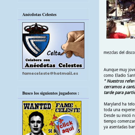
Anécdotas Celestes
mezclas del disco
Aunque muy joven
fameceleste@hotmail.es
como Eladio Santo
" Nuestros refer
cerramos a canta
Busco los siguientes jugadores :
tarde para parti
Maryland ha telo
toda una experie
Desde su inició n
tiempo comenzaro
ya asentadas ban