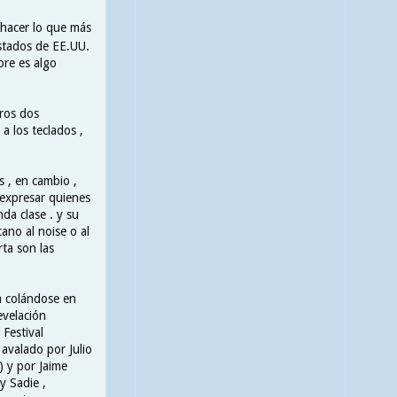
 hacer lo que más
estados de EE.UU.
bre es algo
tros dos
a los teclados ,
 , en cambio ,
 expresar quienes
da clase . y su
ano al noise o al
ta son las
a colándose en
evelación
Festival
avalado por Julio
) y por Jaime
y Sadie ,