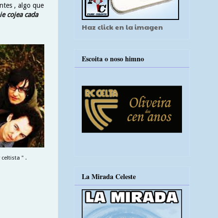
ntes , algo que
e cojea cada
Haz click en la imagen
Escoita o noso himno
eltista " .
La Mirada Celeste