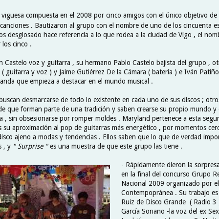
 viguesa compuesta en el 2008 por cinco amigos con el único objetivo de
ar canciones . Bautizaron al grupo con el nombre de uno de los cincuenta 
os desglosado hace referencia a lo que rodea a la ciudad de Vigo , el nom
los cinco .
n Castelo voz y guitarra , su hermano Pablo Castelo bajista del grupo , o
 guitarra y voz ) y Jaime Gutiérrez De la Cámara ( batería ) e Iván Patiño 
anda que empieza a destacar en el mundo musical .
uscan desmarcarse de todo lo existente en cada uno de sus discos ; otros
de que forman parte de una tradición y saben crearse su propio mundo y
la , sin obsesionarse por romper moldes . Maryland pertenece a esta segun
s su aproximación al pop de guitarras más energético , por momentos cerc
isco ajeno a modas y tendencias . Ellos saben que lo que de verdad impor
 , y
" Surprise "
es una muestra de que este grupo las tiene .
- Rápidamente dieron la sorpres
en la final del concurso Grupo R
Nacional 2009 organizado por el 
Contempopránea . Su trabajo es 
Ruiz de Disco Grande ( Radio 3 
García Soriano -la voz del ex Sex