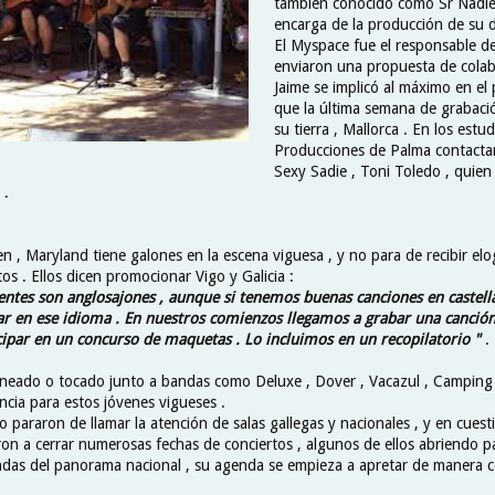
también conocido como Sr Nadie
encarga de la producción de su d
El Myspace fue el responsable del
enviaron una propuesta de colab
Jaime se implicó al máximo en el 
que la última semana de grabaci
su tierra , Mallorca . En los estu
Producciones de Palma contacta
Sexy Sadie , Toni Toledo , quien
 .
 , Maryland tiene galones en la escena viguesa , y no para de recibir elo
s . Ellos dicen promocionar Vigo y Galicia :
entes son anglosajones , aunque si tenemos buenas canciones en castel
r en ese idioma . En nuestros comienzos llegamos a grabar una canción
cipar en un concurso de maquetas . Lo incluimos en un recopilatorio "
.
neado o tocado junto a bandas como Deluxe , Dover , Vacazul , Camping 
ncia para estos jóvenes vigueses .
o pararon de llamar la atención de salas gallegas y nacionales , y en cues
n a cerrar numerosas fechas de conciertos , algunos de ellos abriendo p
das del panorama nacional , su agenda se empieza a apretar de manera c