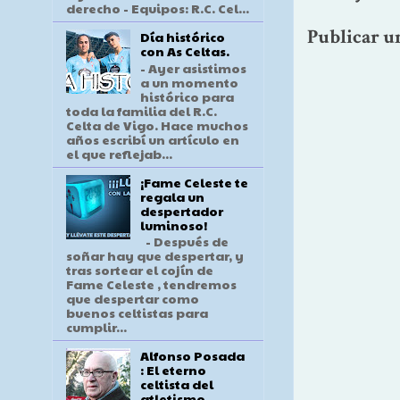
derecho - Equipos: R.C. Cel...
Publicar u
Día histórico
con As Celtas.
- Ayer asistimos
a un momento
histórico para
toda la familia del R.C.
Celta de Vigo. Hace muchos
años escribí un artículo en
el que reflejab...
¡Fame Celeste te
regala un
despertador
luminoso!
- Después de
soñar hay que despertar, y
tras sortear el cojín de
Fame Celeste , tendremos
que despertar como
buenos celtistas para
cumplir...
Alfonso Posada
: El eterno
celtista del
atletismo