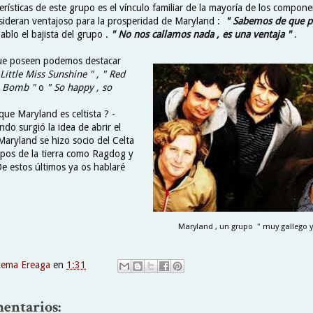
erísticas de este grupo es el vínculo familiar de la mayoría de los compone
sideran ventajoso para la prosperidad de Maryland :
" Sabemos de que pi
Pablo el bajista del grupo .
" No nos callamos nada , es una ventaja "
.
que poseen podemos destacar
 Little Miss Sunshine " , " Red
m Bomb "
o
" So happy , so
ue Maryland es celtista ? -
do surgió la idea de abrir el
Maryland se hizo socio del Celta
upos de la tierra como Ragdog y
De estos últimos ya os hablaré
Maryland , un grupo " muy gallego y c
xema Ereaga
en
1:31
entarios: