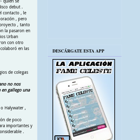
- quien se
isco debut .
 contacto , le
oración , pero
proyecto , tanto
ón la pasaron en
dios Urban
ron con otro
 colaboró en las
DESCÁRGATE ESTA APP
gios de colegas
lano no nos
 en gallego una
o Halywater ,
tión de poco
ara importantes y
onsiderable .