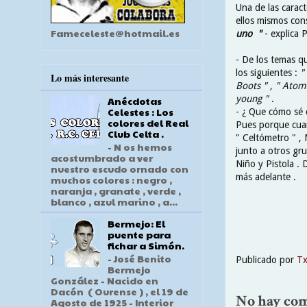
Una de las caract
ellos mismos con
Fameceleste@hotmail.es
uno "
- explica 
- De los temas 
los siguientes :
"
Lo más interesante
Boots " , " Ato
young "
.
Anécdotas
Celestes : Los
- ¿ Que cómo sé q
colores del Real
Pues porque cuan
Club Celta .
" Celtómetro " , 
- N os hemos
junto a otros gr
acostumbrado a ver
Niño y Pistola . 
nuestro escudo ornado con
más adelante .
muchos colores : negro ,
naranja , granate , verde ,
blanco , azul marino , a...
Bermejo: El
puente para
fichar a Simón.
- José Benito
Publicado por
T
Bermejo
González - Nacido en
Dacón ( Ourense ) , el 19 de
No hay com
Agosto de 1925 - Interior