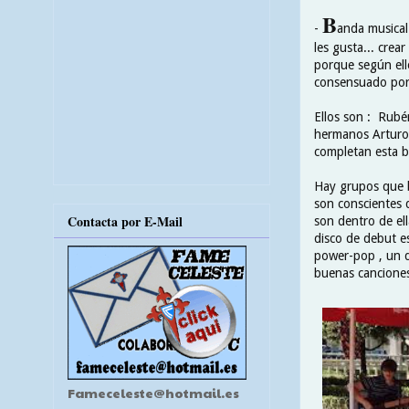
B
-
anda musical
les gusta... cre
porque según ell
consensuado por 
Ellos son : Rubé
hermanos Arturo (
completan esta b
Hay grupos que b
son conscientes 
Contacta por E-Mail
son dentro de el
disco de debut e
power-pop , un d
buenas canciones
Fameceleste@hotmail.es