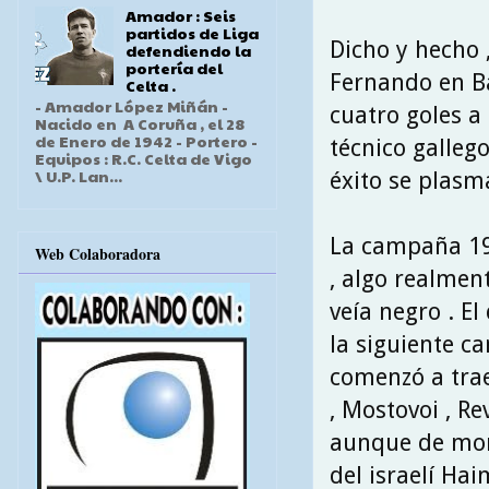
Amador : Seis
partidos de Liga
Dicho y hecho 
defendiendo la
portería del
Fernando en Bal
Celta .
- Amador López Miñán -
cuatro goles a 
Nacido en A Coruña , el 28
de Enero de 1942 - Portero -
técnico galleg
Equipos : R.C. Celta de Vigo
\ U.P. Lan...
éxito se plasm
La campaña 199
Web Colaboradora
, algo realment
veía negro . El
la siguiente c
comenzó a trae
, Mostovoi , Re
aunque de mom
del israelí Ha