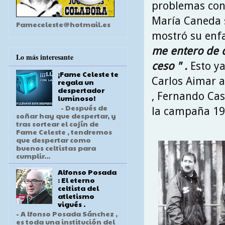
problemas con 
María Caneda s
Fameceleste@hotmail.es
mostró su enf
me entero de q
Lo más interesante
ceso " .
Esto y
¡Fame Celeste te
Carlos Aimar a
regala un
despertador
, Fernando Cas
luminoso!
- Después de
la campaña 19
soñar hay que despertar, y
tras sortear el cojín de
Fame Celeste , tendremos
que despertar como
buenos celtistas para
cumplir...
Alfonso Posada
: El eterno
celtista del
atletismo
vigués .
- A lfonso Posada Sánchez ,
es toda una institución del