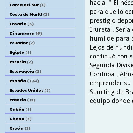
hacia " El néco
Corea del Sur
(1)
para que lo o
Costa de Marfil
(2)
prestigio depor
Croacia
(5)
Irureta . Sería
Dinamarca
(6)
humilde para d
Ecuador
(2)
Lejos de hundi
Egipto
(1)
continuó con s
Escocia
(2)
Segunda División
Eslovaquia
(2)
Córdoba , Almer
España
(774)
emprender su p
Estados Unidos
(2)
Sporting de Br
Francia
(13)
equipo donde c
Gabón
(1)
Ghana
(2)
Grecia
(3)