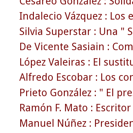
Cesáreo González : Solid
Indalecio Vázquez : Los e
Silvia Superstar : Una " S
De Vicente Sasiain : Com
López Valeiras : El susti
Alfredo Escobar : Los com
Prieto González : " El pr
Ramón F. Mato : Escritor ,
Manuel Núñez : President