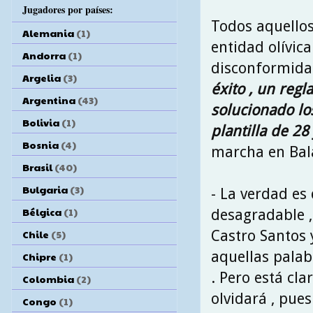
Jugadores por países:
Todos aquello
Alemania
(1)
entidad olívica
Andorra
(1)
disconformidad
Argelia
(3)
éxito , un reg
Argentina
(43)
solucionado l
Bolivia
(1)
plantilla de 28
Bosnia
(4)
marcha en Bala
Brasil
(40)
Bulgaria
(3)
- La verdad es
Bélgica
(1)
desagradable ,
Castro Santos 
Chile
(5)
aquellas palab
Chipre
(1)
. Pero está cla
Colombia
(2)
olvidará , pue
Congo
(1)