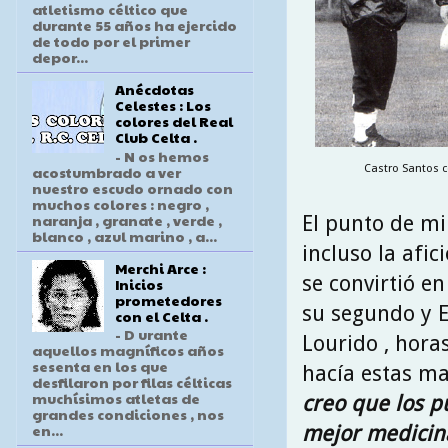
atletismo céltico que
durante 55 años ha ejercido
de todo por el primer
depor...
Anécdotas
Celestes : Los
colores del Real
Club Celta .
- N os hemos
acostumbrado a ver
Castro Santos c
nuestro escudo ornado con
muchos colores : negro ,
naranja , granate , verde ,
El punto de mi
blanco , azul marino , a...
incluso la afici
Merchi Arce :
se convirtió e
Inicios
prometedores
su segundo y E
con el Celta .
- D urante
Lourido , horas
aquellos magníficos años
sesenta en los que
hacía estas m
desfilaron por filas célticas
muchísimos atletas de
creo que los p
grandes condiciones , nos
en...
mejor medicina