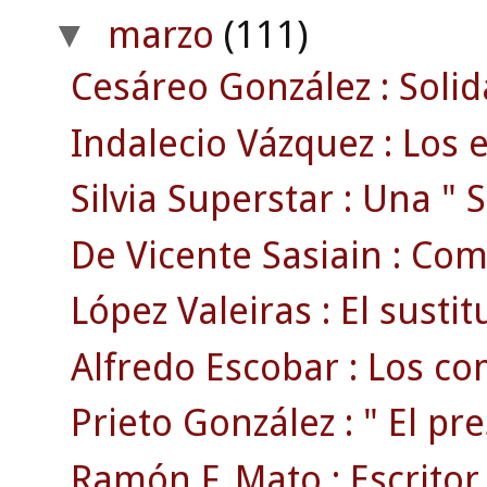
marzo
(111)
▼
Cesáreo González : Solid
Indalecio Vázquez : Los e
Silvia Superstar : Una " S
De Vicente Sasiain : Com
López Valeiras : El susti
Alfredo Escobar : Los com
Prieto González : " El pr
Ramón F. Mato : Escritor ,