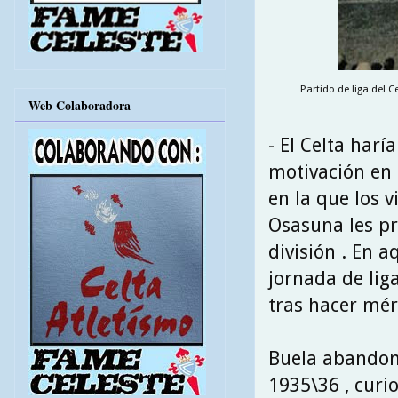
Partido de liga del 
Web Colaboradora
- El Celta har
motivación en s
en la que los v
Osasuna les pr
división . En 
jornada de lig
tras hacer mér
Buela abandona
1935\36 , curi