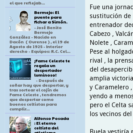
el que reflejab...
Fue una jornad
Bermejo: El
sustitución de 
puente para
fichar a Simón.
entrenador deci
- José Benito
Bermejo
Cabezo , Valcár
González - Nacido en
Dacón ( Ourense ) , el 19 de
Nolete , Caram
Agosto de 1925 - Interior
Pese al holgad
derecho - Equipos: R.C. Cel...
rival , la pre
¡Fame Celeste te
regala un
del desapercib
despertador
luminoso!
amplia victori
- Después de
soñar hay que despertar, y
y Caramelero , 
tras sortear el cojín de
Fame Celeste , tendremos
yendo a menos 
que despertar como
buenos celtistas para
pero el Celta s
cumplir...
los vecinos del
Alfonso Posada
: El eterno
celtista del
Buela vestiría 
atletismo