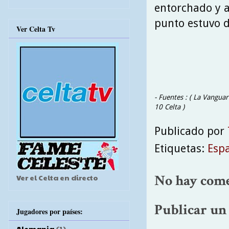
entorchado y a
punto estuvo d
Ver Celta Tv
- Fuentes : ( La Vanguar
10 Celta )
Publicado por
Etiquetas:
Esp
No hay come
Ver el Celta en directo
Publicar un
Jugadores por países:
Alemania
(1)