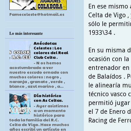
En ese mismo añ
Fameceleste@hotmail.es
Celta de Vigo ,
sólo le permit
1933\34 .
Lo más interesante
Anécdotas
Celestes : Los
En su misma d
colores del Real
Club Celta .
ocasión con la
- N os hemos
entrenador en
acostumbrado a ver
nuestro escudo ornado con
de Balaídos . 
muchos colores : negro ,
naranja , granate , verde ,
le alinearía m
blanco , azul marino , a...
técnico vasco c
Día histórico
con As Celtas.
permitió jugar
- Ayer asistimos
a un momento
el 7 de Enero 
histórico para
Racing de Ferro
toda la familia del R.C.
Celta de Vigo. Hace muchos
años escribí un artículo en