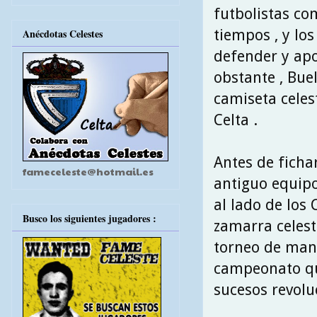
futbolistas com
tiempos , y lo
Anécdotas Celestes
defender y ap
obstante , Buel
camiseta celes
Celta .
Antes de fichar
fameceleste@hotmail.es
antiguo equipo
al lado de los 
Busco los siguientes jugadores :
zamarra celest
torneo de man
campeonato que
sucesos revolu