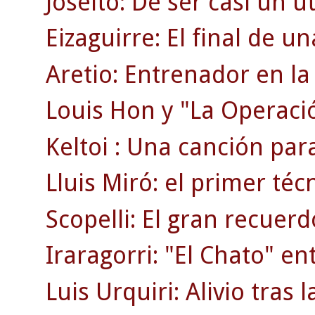
Joseíto: De ser casi un uti
Eizaguirre: El final de 
Aretio: Entrenador en la 
Louis Hon y "La Operaci
Keltoi : Una canción par
Lluis Miró: el primer téc
Scopelli: El gran recuerd
Iraragorri: "El Chato" en
Luis Urquiri: Alivio tras 