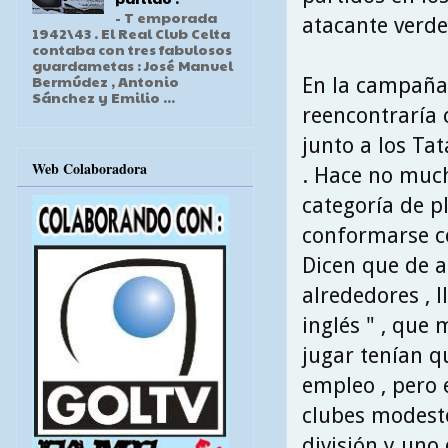
- T emporada
atacante verde
1942\43 . El Real Club Celta
contaba con tres fabulosos
guardametas : José Manuel
Bermúdez , Antonio
En la campaña 
Sánchez y Emilio ...
reencontraría 
junto a los Tat
Web Colaboradora
. Hace no much
categoría de p
conformarse con
Dicen que de a
alrededores , l
inglés " , que
jugar tenían 
empleo , pero 
clubes modesto
división y uno