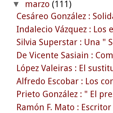
marzo
(111)
▼
Cesáreo González : Solid
Indalecio Vázquez : Los e
Silvia Superstar : Una " S
De Vicente Sasiain : Com
López Valeiras : El susti
Alfredo Escobar : Los com
Prieto González : " El pr
Ramón F. Mato : Escritor ,