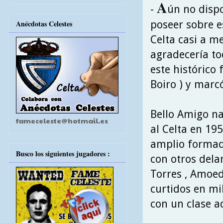
A
-
ún no dispo
poseer sobre e
Anécdotas Celestes
Celta casi a m
agradecería to
este histórico 
Boiro ) y marcó
Bello Amigo na
fameceleste@hotmail.es
al Celta en 19
amplio formado 
Busco los siguientes jugadores :
con otros delan
Torres , Amoe
curtidos en mi
con un clase a