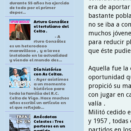
durante 55 años ha ejercido
era de aportar 
de todo por el primer
depor...
bastante pobla
Arturo González
no se iba a co
el tertuliano del
Celta .
muchos jóvenes
- A
rturo González
para reducir pl
es un heterodoxo
que éste pudie
maravilloso , y a la vez
instalado en la actualidad
y viendo el mundo des...
Aquella fue la
Día histórico
con As Celtas.
oportunidad qu
- Ayer asistimos
a un momento
propició su ma
histórico para
toda la familia del R.C.
con jugar en 
Celta de Vigo. Hace muchos
años escribí un artículo en
valía .
el que reflejab...
Militó cedido 
Anécdotas
y 1957 , todas 
Celestes : Tres
porteros en un
partidos en lo
partido .