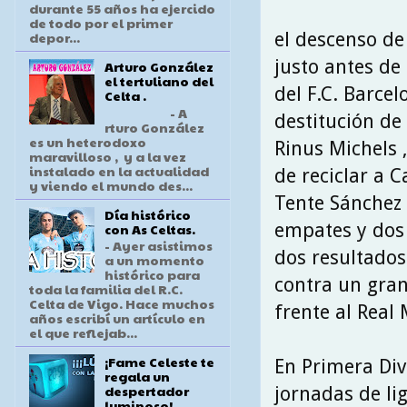
durante 55 años ha ejercido
de todo por el primer
el descenso de
depor...
justo antes de
Arturo González
el tertuliano del
del F.C. Barcel
Celta .
- A
destitución de
rturo González
es un heterodoxo
Rinus Michels ,
maravilloso , y a la vez
instalado en la actualidad
de reciclar a 
y viendo el mundo des...
Tente Sánchez 
Día histórico
empates y dos 
con As Celtas.
- Ayer asistimos
dos resultados
a un momento
histórico para
contra un gran
toda la familia del R.C.
Celta de Vigo. Hace muchos
frente al Real 
años escribí un artículo en
el que reflejab...
¡Fame Celeste te
En Primera Divi
regala un
despertador
jornadas de lig
luminoso!