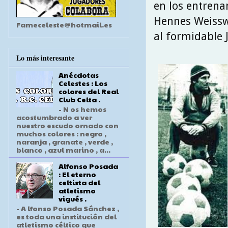
en los entrena
Hennes Weisswe
Fameceleste@hotmail.es
al formidable 
Lo más interesante
Anécdotas
Celestes : Los
colores del Real
Club Celta .
- N os hemos
acostumbrado a ver
nuestro escudo ornado con
muchos colores : negro ,
naranja , granate , verde ,
blanco , azul marino , a...
Alfonso Posada
: El eterno
celtista del
atletismo
vigués .
- A lfonso Posada Sánchez ,
es toda una institución del
atletismo céltico que