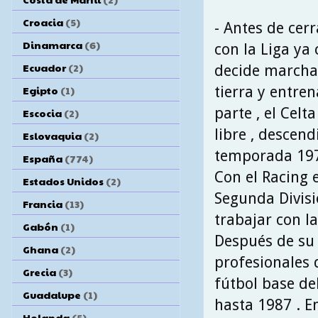
Croacia
(5)
- Antes de cer
Dinamarca
(6)
con la Liga ya
Ecuador
(2)
decide marchar
tierra y entren
Egipto
(1)
parte , el Celt
Escocia
(2)
libre , descen
Eslovaquia
(2)
temporada 197
España
(774)
Con el Racing
Estados Unidos
(2)
Segunda Divisi
Francia
(13)
trabajar con l
Gabón
(1)
Después de su 
Ghana
(2)
profesionales 
Grecia
(3)
fútbol base de
Guadalupe
(1)
hasta 1987 . E
Holanda
(5)