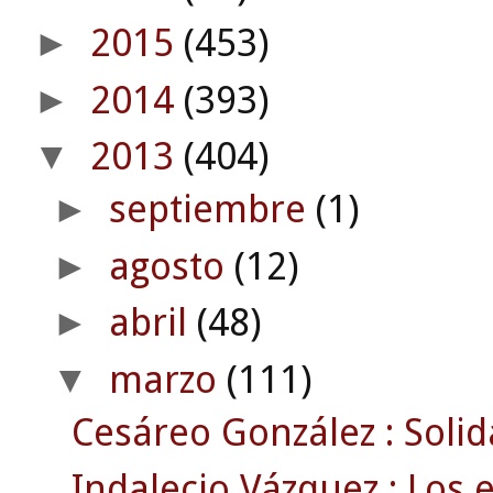
2015
(453)
►
2014
(393)
►
2013
(404)
▼
septiembre
(1)
►
agosto
(12)
►
abril
(48)
►
marzo
(111)
▼
Cesáreo González : Solid
Indalecio Vázquez : Los e