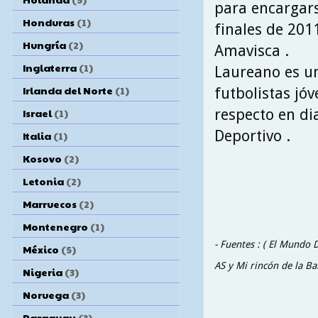
para encargars
Honduras
(1)
finales de 201
Hungría
(2)
Amavisca .
Inglaterra
(1)
Laureano es un
Irlanda del Norte
(1)
futbolistas jóv
respecto en di
Israel
(1)
Deportivo .
Italia
(1)
Kosovo
(2)
Letonia
(2)
Marruecos
(2)
Montenegro
(1)
- Fuentes : ( El Mundo 
México
(5)
AS y Mi rincón de la Ba
Nigeria
(3)
Noruega
(3)
Paraguay
(3)