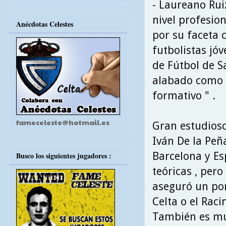
- Laureano Rui
nivel profesio
Anécdotas Celestes
por su faceta 
futbolistas jó
de Fútbol de Sa
alabado como 
formativo " .
fameceleste@hotmail.es
Gran estudioso
Iván De la Peñ
Barcelona y Es
Busco los siguientes jugadores :
teóricas , pero
aseguró un por
Celta o el Rac
También es mu