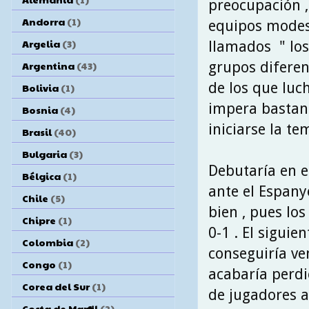
preocupación , 
Andorra
(1)
equipos modesto
Argelia
(3)
llamados " los 
grupos diferenc
Argentina
(43)
de los que luc
Bolivia
(1)
impera bastant
Bosnia
(4)
iniciarse la t
Brasil
(40)
Bulgaria
(3)
Debutaría en e
Bélgica
(1)
ante el Espany
Chile
(5)
bien , pues lo
Chipre
(1)
0-1 . El siguie
Colombia
(2)
conseguiría ven
Congo
(1)
acabaría perdi
Corea del Sur
(1)
de jugadores a
Costa de Marfil
(2)