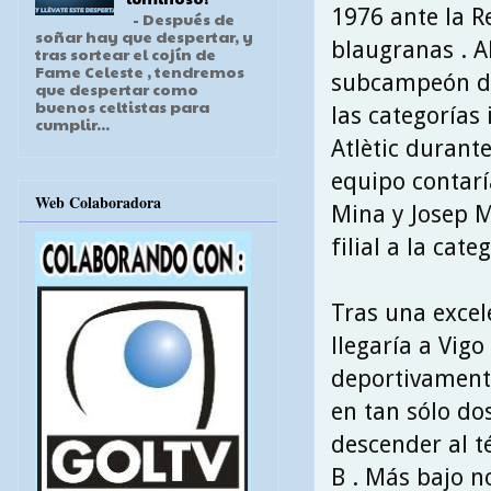
1976 ante la R
- Después de
soñar hay que despertar, y
blaugranas . A
tras sortear el cojín de
Fame Celeste , tendremos
subcampeón de
que despertar como
buenos celtistas para
las categorías 
cumplir...
Atlètic durant
equipo contarí
Web Colaboradora
Mina y Josep M
filial a la cat
Tras una excel
llegaría a Vigo
deportivamente
en tan sólo do
descender al t
B . Más bajo no