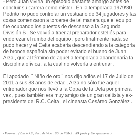
- Pero Juan viviría un episodio bastante amargo antes de
concluir su carrera como míster . En la temporada 1979\80 ,
Pedrito no pudo controlar un vestuario de 34 jugadores y las
cosas comenzaron a torcerse de tal manera que el equipo
fue ocupando los puestos de descenso a la Segunda
División B . Se volvió a traer al preparador estellés para
enderezar el rumbo del equipo , pero finalmente nada se
pudo hacer y el Celta acabaría descendiendo a la categoría
de bronce española sin poder evitarlo el bueno de Juan
Arza , que al término de aquella temporada abandonaría la
disciplina olívica , a la cual no volvería a entrenar .
El apodado " Niño de oro " nos dijo adiós el 17 de Julio de
2011 a sus 88 años de edad . Arza no sólo fue aquel
entrenador que nos llevó a la Copa de la Uefa por primera
vez , pues también era muy amigo de un gran celtista y ex-
presidente del R.C. Celta , el cineasta Cesáreo González .
- Fuentes : ( Diario AS , Faro de Vigo , BD de Fútbol , Wikipedia y Elenganche.es )