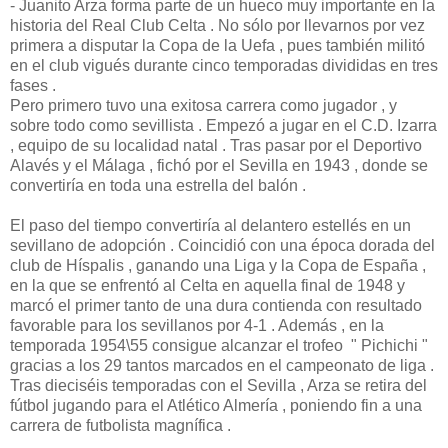
- Juanito Arza forma parte de un hueco muy importante en la
historia del Real Club Celta . No sólo por llevarnos por vez
primera a disputar la Copa de la Uefa , pues también militó
en el club vigués durante cinco temporadas divididas en tres
fases .
Pero primero tuvo una exitosa carrera como jugador , y
sobre todo como sevillista . Empezó a jugar en el C.D. Izarra
, equipo de su localidad natal . Tras pasar por el Deportivo
Alavés y el Málaga , fichó por el Sevilla en 1943 , donde se
convertiría en toda una estrella del balón .
El paso del tiempo convertiría al delantero estellés en un
sevillano de adopción . Coincidió con una época dorada del
club de Híspalis , ganando una Liga y la Copa de España ,
en la que se enfrentó al Celta en aquella final de 1948 y
marcó el primer tanto de una dura contienda con resultado
favorable para los sevillanos por 4-1 . Además , en la
temporada 1954\55 consigue alcanzar el trofeo " Pichichi "
gracias a los 29 tantos marcados en el campeonato de liga .
Tras dieciséis temporadas con el Sevilla , Arza se retira del
fútbol jugando para el Atlético Almería , poniendo fin a una
carrera de futbolista magnífica .