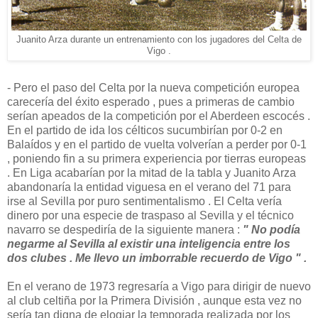
Juanito Arza durante un entrenamiento con los jugadores del Celta de
Vigo .
- Pero el paso del Celta por la nueva competición europea
carecería del éxito esperado , pues a primeras de cambio
serían apeados de la competición por el Aberdeen escocés .
En el partido de ida los célticos sucumbirían por 0-2 en
Balaídos y en el partido de vuelta volverían a perder por 0-1
, poniendo fin a su primera experiencia por tierras europeas
. En Liga acabarían por la mitad de la tabla y Juanito Arza
abandonaría la entidad viguesa en el verano del 71 para
irse al Sevilla por puro sentimentalismo . El Celta vería
dinero por una especie de traspaso al Sevilla y el técnico
navarro se despediría de la siguiente manera :
" No podía
negarme al Sevilla al existir una inteligencia entre los
dos clubes . Me llevo un imborrable recuerdo de Vigo " .
En el verano de 1973 regresaría a Vigo para dirigir de nuevo
al club celtiña por la Primera División , aunque esta vez no
sería tan digna de elogiar la temporada realizada por los