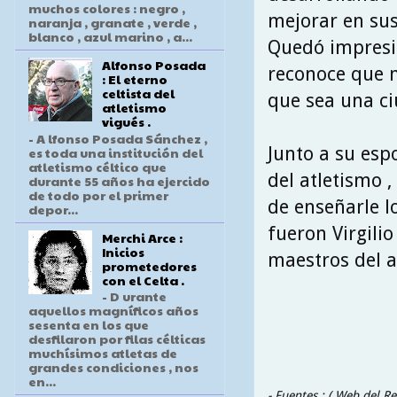
muchos colores : negro ,
mejorar en sus
naranja , granate , verde ,
blanco , azul marino , a...
Quedó impresi
Alfonso Posada
reconoce que n
: El eterno
celtista del
que sea una ciu
atletismo
vigués .
- A lfonso Posada Sánchez ,
Junto a su espo
es toda una institución del
atletismo céltico que
del atletismo 
durante 55 años ha ejercido
de todo por el primer
de enseñarle l
depor...
fueron Virgili
Merchi Arce :
Inicios
maestros del a
prometedores
con el Celta .
- D urante
aquellos magníficos años
sesenta en los que
desfilaron por filas célticas
muchísimos atletas de
grandes condiciones , nos
en...
- Fuentes : ( Web del R