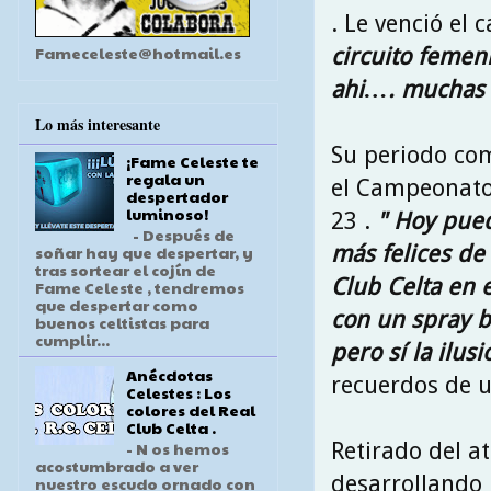
. Le venció el
Fameceleste@hotmail.es
circuito femen
ahi…. muchas 
Lo más interesante
Su periodo com
¡Fame Celeste te
regala un
el Campeonato 
despertador
luminoso!
23 .
" Hoy pued
- Después de
más felices de
soñar hay que despertar, y
tras sortear el cojín de
Club Celta en e
Fame Celeste , tendremos
que despertar como
con un spray b
buenos celtistas para
cumplir...
pero sí la ilu
Anécdotas
recuerdos de u
Celestes : Los
colores del Real
Club Celta .
Retirado del a
- N os hemos
acostumbrado a ver
desarrollando 
nuestro escudo ornado con