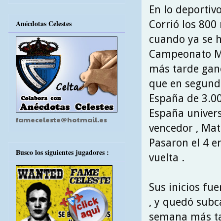
En lo deportiv
Corrió los 800 
Anécdotas Celestes
cuando ya se h
Campeonato Mun
más tarde ganó
que en segundo
España de 3.0
España univers
fameceleste@hotmail.es
vencedor , Mat
Pasaron el 4 
Busco los siguientes jugadores :
vuelta .
Sus inicios fu
, y quedó sub
semana más tar