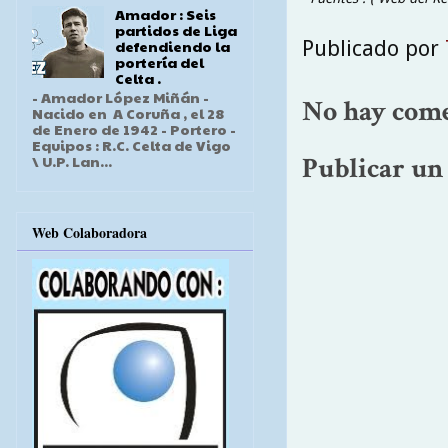
Amador : Seis
partidos de Liga
Publicado por
defendiendo la
portería del
Celta .
- Amador López Miñán -
No hay come
Nacido en A Coruña , el 28
de Enero de 1942 - Portero -
Equipos : R.C. Celta de Vigo
\ U.P. Lan...
Publicar un
Web Colaboradora