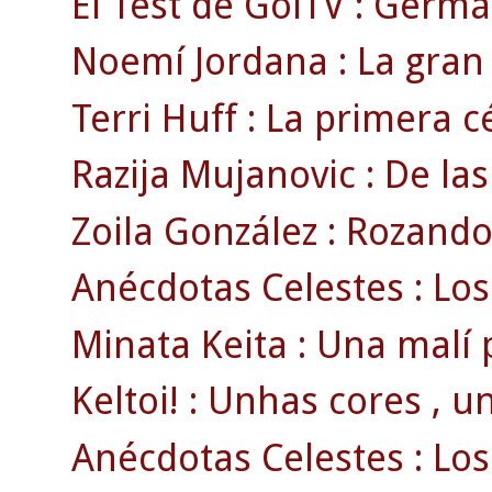
El Test de GolTV : Germá
Noemí Jordana : La gran 
Terri Huff : La primera cé
Razija Mujanovic : De las
Zoila González : Rozando 
Anécdotas Celestes : Los
Minata Keita : Una malí 
Keltoi! : Unhas cores , u
Anécdotas Celestes : Los 