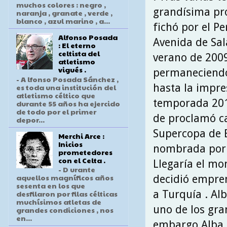
muchos colores : negro ,
grandísima pro
naranja , granate , verde ,
blanco , azul marino , a...
fichó por el P
Alfonso Posada
Avenida de Sa
: El eterno
celtista del
verano de 2009
atletismo
vigués .
permaneciendo
- A lfonso Posada Sánchez ,
hasta la impre
es toda una institución del
atletismo céltico que
temporada 201
durante 55 años ha ejercido
de todo por el primer
de proclamó 
depor...
Supercopa de E
Merchi Arce :
Inicios
nombrada por 
prometedores
con el Celta .
Llegaría el mo
- D urante
aquellos magníficos años
decidió empre
sesenta en los que
a Turquía . Alb
desfilaron por filas célticas
muchísimos atletas de
uno de los gra
grandes condiciones , nos
en...
embargo Alba s