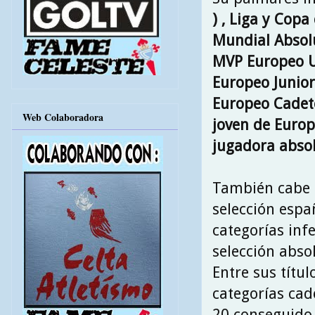
) , Liga y Copa
Mundial Absolut
MVP Europeo U
Europeo Junior
Europeo Cadet
Web Colaboradora
joven de Europ
jugadora absol
También cabe 
selección espa
categorías inf
selección abso
Entre sus títu
categorías cad
20 conseguido 