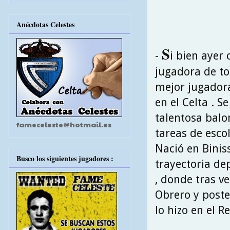
Anécdotas Celestes
S
-
i bien ayer
jugadora de tod
mejor jugador
en el Celta . 
talentosa bal
fameceleste@hotmail.es
tareas de esco
Nació en Binis
Busco los siguientes jugadores :
trayectoria de
, donde tras ve
Obrero y poste
lo hizo en el R