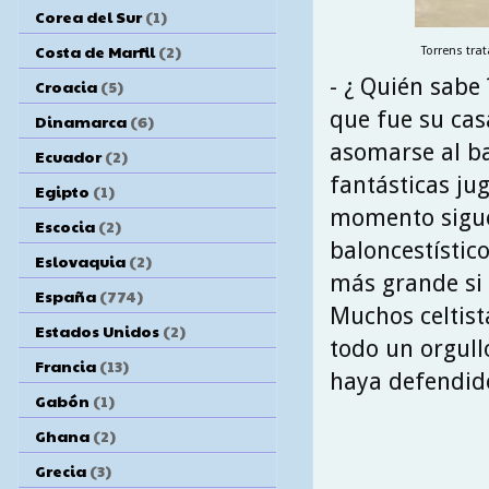
Corea del Sur
(1)
Costa de Marfil
(2)
Torrens tra
- ¿ Quién sabe 
Croacia
(5)
que fue su cas
Dinamarca
(6)
asomarse al ba
Ecuador
(2)
fantásticas ju
Egipto
(1)
momento sigue 
Escocia
(2)
baloncestístic
Eslovaquia
(2)
más grande si 
España
(774)
Muchos celtist
Estados Unidos
(2)
todo un orgull
Francia
(13)
haya defendido 
Gabón
(1)
Ghana
(2)
Grecia
(3)