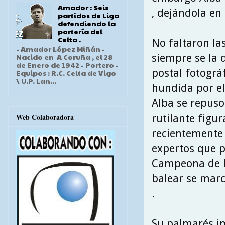
Amador : Seis
, dejándola en
partidos de Liga
defendiendo la
portería del
Celta .
No faltaron la
- Amador López Miñán -
siempre se la
Nacido en A Coruña , el 28
de Enero de 1942 - Portero -
postal fotográ
Equipos : R.C. Celta de Vigo
\ U.P. Lan...
hundida por el 
Alba se repuso
Web Colaboradora
rutilante figur
recientement
expertos que p
Campeona de la
balear se mar
.
Su palmarés i