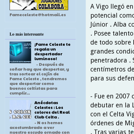
A Vigo llegó e
Fameceleste@hotmail.es
potencial como
Júnior . Alba 
. Posee talent
Lo más interesante
de todo sobre l
¡Fame Celeste te
regala un
grandes condic
despertador
luminoso!
penetradora . 
- Después de
centímetros de
soñar hay que despertar, y
tras sortear el cojín de
para sus defen
Fame Celeste , tendremos
que despertar como
buenos celtistas para
cumplir...
- Fue en 2007 
Anécdotas
debutar en la
Celestes : Los
colores del Real
con el Celta Vi
Club Celta .
órdenes de Mi
- N os hemos
acostumbrado a ver
. Tras varias 
nuestro escudo ornado con