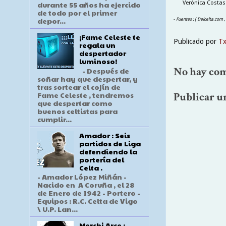
Verónica Costas 
durante 55 años ha ejercido
de todo por el primer
depor...
-
Fuentes : ( Delcelta.com 
¡Fame Celeste te
Publicado por
T
regala un
despertador
luminoso!
No hay com
- Después de
soñar hay que despertar, y
tras sortear el cojín de
Fame Celeste , tendremos
Publicar u
que despertar como
buenos celtistas para
cumplir...
Amador : Seis
partidos de Liga
defendiendo la
portería del
Celta .
- Amador López Miñán -
Nacido en A Coruña , el 28
de Enero de 1942 - Portero -
Equipos : R.C. Celta de Vigo
\ U.P. Lan...
Merchi Arce :