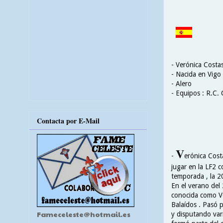
- Verónica Costa
- Nacida en Vigo
- Alero
- Equipos : R.C. 
Contacta por E-Mail
V
-
erónica Cost
jugar en la LF2 
temporada , la 2
En el verano del
conocida como Ve
Balaídos . Pasó p
Fameceleste@hotmail.es
y disputando var