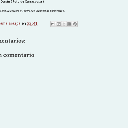
Durán ( Foto de Carrascosa ) .
, Celta Baloncesto y Federación Española de Baloncesto ) .
xema Ereaga
en
23:41
entarios:
n comentario