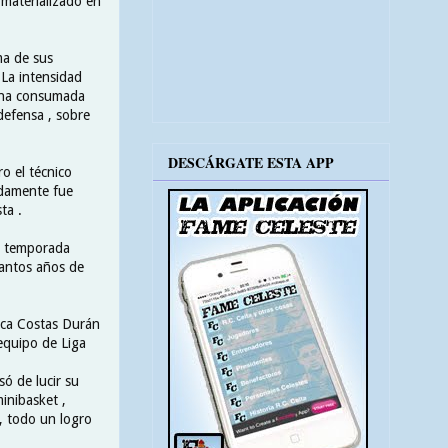
 materializado en
ma de sus
La intensidad
 una consumada
 defensa , sobre
DESCÁRGATE ESTA APP
o el técnico
idamente fue
ta .
la temporada
tantos años de
ica Costas Durán
equipo de Liga
ó de lucir su
minibasket ,
 , todo un logro