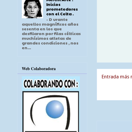
Inicios
prometedores
con el Celta .
- D urante
aquellos magníficos años
sesenta en los que
desfilaron por filas célticas
muchísimos atletas de
grandes condiciones , nos
en...
Web Colaboradora
Entrada más r