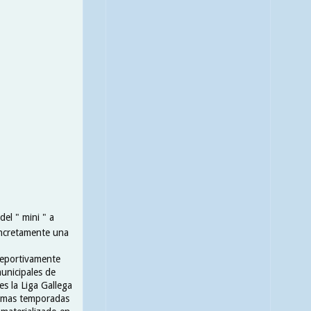
el " mini " a
concretamente una
 Deportivamente
unicipales de
es la Liga Gallega
timas temporadas