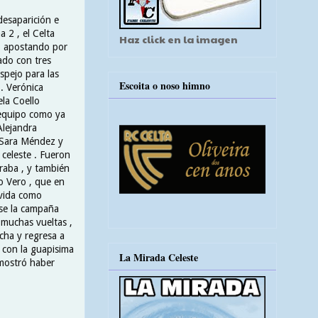
desaparición e
 2 , el Celta
Haz click en la imagen
uó apostando por
ado con tres
spejo para las
Escoita o noso himno
. Verónica
ela Coello
r equipo como ya
Alejandra
, Sara Méndez y
 celeste . Fueron
raba , y también
o Vero , que en
 vida como
rse la campaña
 muchas vueltas ,
cha y regresa a
 con la guapisima
La Mirada Celeste
emostró haber