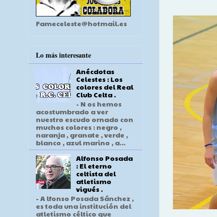
Fameceleste@hotmail.es
Lo más interesante
Anécdotas
Celestes : Los
colores del Real
Club Celta .
- N os hemos
acostumbrado a ver
nuestro escudo ornado con
muchos colores : negro ,
naranja , granate , verde ,
blanco , azul marino , a...
Alfonso Posada
: El eterno
celtista del
atletismo
vigués .
- A lfonso Posada Sánchez ,
es toda una institución del
atletismo céltico que