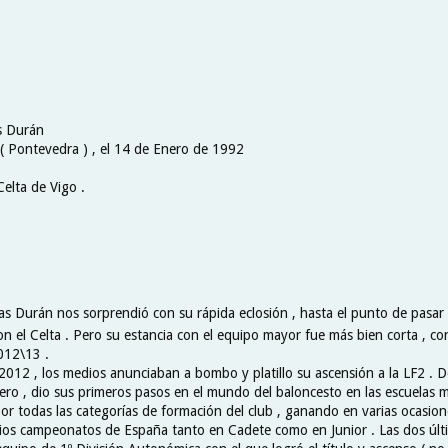
s Durán
 ( Pontevedra ) , el 14 de Enero de 1992
Celta de Vigo .
as Durán nos sorprendió con su rápida eclosión , hasta el punto de pasar d
con el Celta . Pero su estancia con el equipo mayor fue más bien corta , 
012\13 .
 2012 , los medios anunciaban a bombo y platillo su ascensión a la LF2 .
ro , dio sus primeros pasos en el mundo del baloncesto en las escuelas m
or todas las categorías de formación del club , ganando en varias ocasion
ios campeonatos de España tanto en Cadete como en Junior . Las dos úl