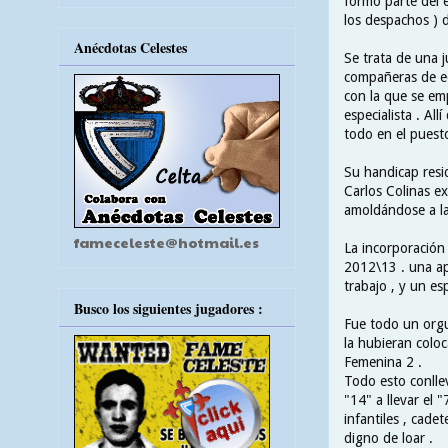
formó parte del e
los despachos ) 
Anécdotas Celestes
Se trata de una j
compañeras de eq
con la que se em
especialista . Al
todo en el puesto
Su handicap resid
Carlos Colinas e
amoldándose a la
fameceleste@hotmail.es
La incorporación 
2012\13 . una ap
trabajo , y un es
Busco los siguientes jugadores :
Fue todo un orgu
la hubieran colo
Femenina 2 .
Todo esto conlle
"14" a llevar el 
infantiles , cade
digno de loar .