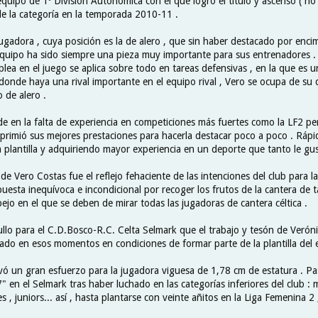
quipo de 1º División Autonómica con el que logró el título y ascenso ( no
de la categoría en la temporada 2010-11 .
ugadora , cuya posición es la de alero , que sin haber destacado por enci
uipo ha sido siempre una pieza muy importante para sus entrenadores . 
plea en el juego se aplica sobre todo en tareas defensivas , en la que es
lí donde haya una rival importante en el equipo rival , Vero se ocupa de su
 de alero .
e en la falta de experiencia en competiciones más fuertes como la LF2 per
xprimió sus mejores prestaciones para hacerla destacar poco a poco . Ráp
 plantilla y adquiriendo mayor experiencia en un deporte que tanto le gus
de Vero Costas fue el reflejo fehaciente de las intenciones del club para 
uesta inequívoca e incondicional por recoger los frutos de la cantera de 
pejo en el que se deben de mirar todas las jugadoras de cantera céltica .
llo para el C.D.Bosco-R.C. Celta Selmark que el trabajo y tesón de Verón
cado en esos momentos en condiciones de formar parte de la plantilla del 
vó un gran esfuerzo para la jugadora viguesa de 1,78 cm de estatura . Pas
"7" en el Selmark tras haber luchado en las categorías inferiores del club : 
tes , juniors... así , hasta plantarse con veinte añitos en la Liga Femenina 2