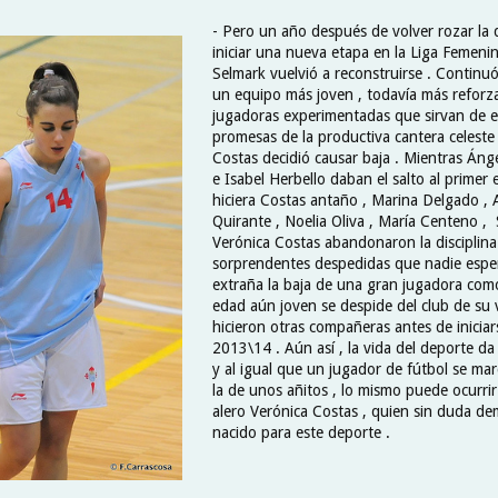
- Pero un año después de volver rozar la 
iniciar una nueva etapa en la Liga Femenina
Selmark vuelvió a reconstruirse . Contin
un equipo más joven , todavía más reforz
jugadoras experimentadas que sirvan de e
promesas de la productiva cantera celeste 
Costas decidió causar baja . Mientras Áng
e Isabel Herbello daban el salto al prime
hiciera Costas antaño , Marina Delgado , 
Quirante , Noelia Oliva , María Centeno 
Verónica Costas abandonaron la disciplina
sorprendentes despedidas que nadie espe
extraña la baja de una gran jugadora com
edad aún joven se despide del club de su
hicieron otras compañeras antes de inicia
2013\14 . Aún así , la vida del deporte da
y al igual que un jugador de fútbol se mar
la de unos añitos , lo mismo puede ocurrir
alero Verónica Costas , quien sin duda d
nacido para este deporte .