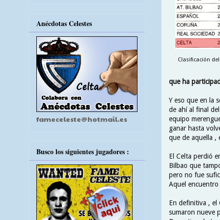
Anécdotas Celestes
Clasificación del
que ha participa
Y eso que en la 
de ahí al final d
fameceleste@hotmail.es
equipo merengue 
ganar hasta volve
que de aquella ,
Busco los siguientes jugadores :
El Celta perdió e
Bilbao que tampo
pero no fue sufic
Aquel encuentro e
En definitiva , e
sumaron nueve pu