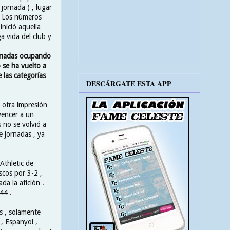
 jornada ) , lugar
 . Los números
nició aquella
a vida del club y
rnadas ocupando
no se ha vuelto a
 las categorías
DESCÁRGATE ESTA APP
 otra impresión
vencer a un
 no se volvió a
e jornadas , ya
 Athletic de
scos por 3-2 ,
da la afición .
44 .
ás , solamente
, Espanyol ,