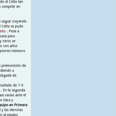
ndo el Celta tan
a competir en
a seguir creyendo
el Celta se pudo
etio
. Pese a
scasa para
y otros se
do con años
s peores números
a premonición de
ndiendo a
plagada de
esultado de 7-0
n . En la segunda
si vacías ante el
e clara y
quipo en Primera
 y las derrotas
n al equipo