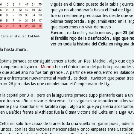
vigués en el último puesto de la tabla ( quinta
que ya no abandonaría hasta el final de Liga
fueron realmente preocupantes desde que se i
pésima temporada , algo jamás visto en la larg
que esperemos no vivir de nuevo .
Fueron , nada más y nada menos , que
23 jo
 Celta en el curso 1943\44 .
el farolillo rojo de la clasificación , algo que 
ver en toda la historia del Celta en ninguna de
do hasta ahora
.
séptima jornada se consiguió vencer a todo un Real Madrid , algo que dejó
el campeonato liguero .
Mundo
hizo el único tanto del partido para poder 
que aquel año no fue tan grande . A partir de ese encuentro en Balaídos
r a enfrentarse nuevamente al Madrid , es decir , tuvieron que pasar trec
 eran 26 jornadas las que completaban el Campeonato de Liga .
n la capital por 3-0 , pero en la siguiente jornada supo plantarle cara a un
co tuvo su año al rozar el descenso . Los vigueses se impusieron a los va
iente para abandonar el farolillo rojo , algo a lo que ya parecía acostumbra
n Balaídos frente al Athletic fue la última victoria del Celta en la Liga 43\
l Celta no solo fue capaz de tirarse toda una vuelta sin ganar pues , adem
ntos , con las dos victorias mencionadas y cinco empates ante Castellón 