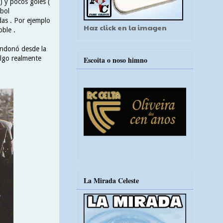
) y pocos goles (
bol
as . Por ejemplo
Haz click en la imagen
oble .
andonó desde la
algo realmente
Escoita o noso himno
La Mirada Celeste