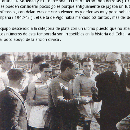
oruña , R.Sociedad y F.C. Barcelona . El resto fueron todo derrotas ( 19 
e se pueden considerar pocos goles porque antiguamente se jugaba un fút
fensivo , con delanteras de cinco elementos y defensas muy poco poblad
ampaña ( 1942\43 ) , el Celta de Vigo había marcado 52 tantos , más del d
equipo descendió a la categoría de plata con un último puesto que no ab
Los números de esta temporada son irrepetibles en la historia del Celta , 
l poco apoyo de la afición olívica .