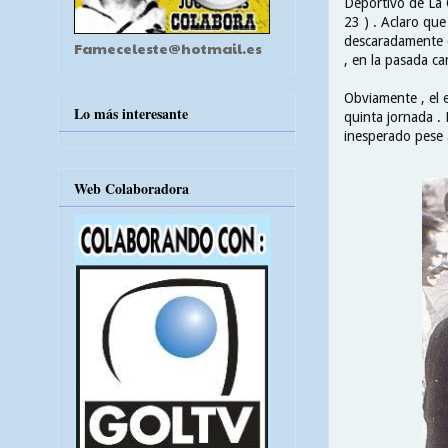
Deportivo de La C
23 ) . Aclaro qu
descaradamente o
Fameceleste@hotmail.es
, en la pasada c
Obviamente , el 
Lo más interesante
quinta jornada . 
inesperado pese a
Web Colaboradora