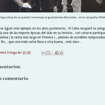
Diapositiva de un partido homenaje al guardameta Bermúdez , en la campaña 43\44 
 se siguió este ejemplo en los años posteriores . El Celta recuperó la categ
ría una de las mejores épocas del club en su historia , con catorce particip
máxima ( la racha más larga en Primera ) , además de increíbles temporada
 fin... que una mala racha lleva a otra buena , está claro .
xema Ereaga
en
23:45
entarios:
n comentario