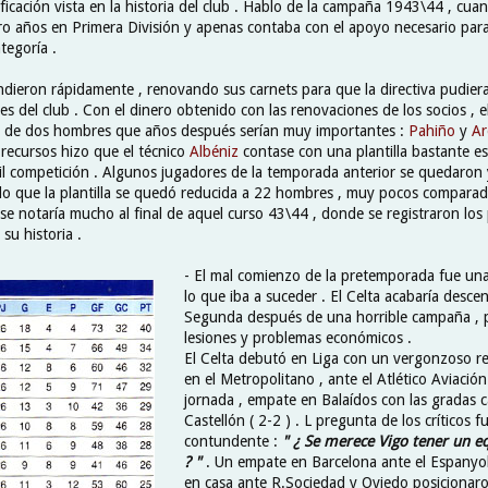
sificación vista en la historia del club . Hablo de la campaña 1943\44 , cua
tro años en Primera División y apenas contaba con el apoyo necesario par
tegoría .
ndieron rápidamente , renovando sus carnets para que la directiva pudier
des del club . Con el dinero obtenido con las renovaciones de los socios , 
aje de dos hombres que años después serían muy importantes :
Pahiño
y
Ar
e recursos hizo que el técnico
Albéniz
contase con una plantilla bastante e
cil competición . Algunos jugadores de la temporada anterior se quedaron 
lo que la plantilla se quedó reducida a 22 hombres , muy pocos compara
o se notaría mucho al final de aquel curso 43\44 , donde se registraron lo
su historia .
- El mal comienzo de la pretemporada fue un
lo que iba a suceder . El Celta acabaría desce
Segunda después de una horrible campaña , 
lesiones y problemas económicos .
El Celta debutó en Liga con un vergonzoso r
en el Metropolitano , ante el Atlético Aviació
jornada , empate en Balaídos con las gradas ca
Castellón ( 2-2 ) . L pregunta de los críticos fu
contundente :
" ¿ Se merece Vigo tener un e
? "
. Un empate en Barcelona ante el Espanyol
en casa ante R.Sociedad y Oviedo posicionaro