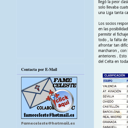
llegó la peor cla
solo llevaba cua
una Liga tanta ca
Los socios respo
en las posibilida
permitir el fich
todo , la falta d
afrontar tan difí
marcharon , con 
anteriores . Est
del Celta en toda 
Contacta por E-Mail
Fameceleste@hotmail.es