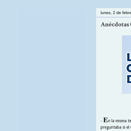
lunes, 2 de feb
Anécdotas C
E
-
n la misma t
preguntaba si el 