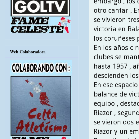
embargo , los 
otro cantar . 
se vivieron tr
victoria en Bal
los coruñeses p
En los años ci
Web Colaboradora
clubes se man
hasta 1957 , a
descienden los
En ese espacio 
balance de vict
equipo , destac
Riazor , segund
se vieron dos 
Riazor y un em