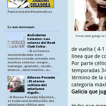
Fameceleste@hotmail.es
Lo más interesante
Anécdotas
Primer derbi gallego en l
Celestes : Los
colores del Real
Club Celta .
de vuelta ( 4-
- N os hemos
acostumbrado a ver
línea que de c
nuestro escudo ornado con
muchos colores : negro ,
Por parte célt
naranja , granate , verde ,
blanco , azul marino , a...
temporadas 34\
término de la ú
Alfonso Posada
: El eterno
categoría máxi
celtista del
atletismo
Galicia que ju
vigués .
- A lfonso Posada Sánchez ,
es toda una institución del
atletismo céltico que
Hubo que esper