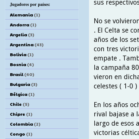
sus respectivo
Jugadores por países:
Alemania
(1)
No se volviero
Andorra
(1)
. El Celta se c
Argelia
(3)
años de los se
Argentina
(43)
con tres victor
Bolivia
(1)
empate . Tamb
Bosnia
(4)
la campaña 80\
Brasil
(40)
vieron en dicha
Bulgaria
(3)
celestes ( 1-0
Bélgica
(1)
En los años oc
Chile
(5)
rival bajase a 
Chipre
(1)
largo de esos 
Colombia
(2)
victorias célti
Congo
(1)