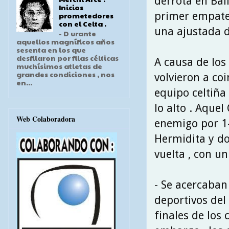
derrota en Balí
Inicios
primer empate s
prometedores
con el Celta .
una ajustada de
- D urante
aquellos magníficos años
sesenta en los que
desfilaron por filas célticas
A causa de los
muchísimos atletas de
grandes condiciones , nos
volvieron a co
en...
equipo celtiña 
lo alto . Aquel
Web Colaboradora
enemigo por 1-
Hermidita y do
vuelta , con un
- Se acercaban
deportivos del 
finales de los 