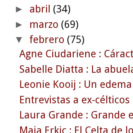
abril
(34)
►
marzo
(69)
►
febrero
(75)
▼
Agne Ciudariene : Cáract
Sabelle Diatta : La abue
Leonie Kooij : Un edema 
Entrevistas a ex-célticos
Laura Grande : Grande e
Maja Erkic : El Celta de l