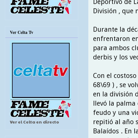
Deportivo de L
División , que
Durante la déc
Ver Celta Tv
enfrentaron e
para ambos clu
derbis y los ve
Con el costoso
68\69 ) , se v
en la división 
llevó la palma
feudo y una vi
repitió al año
Ver el Celta en directo
Balaídos . En 