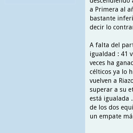
descendiendo a
a Primera al a
bastante inferi
decir lo contrar
A falta del pa
igualdad : 41 
veces ha ganad
célticos ya lo 
vuelven a Riazo
superar a su et
está igualada .
de los dos equ
un empate más