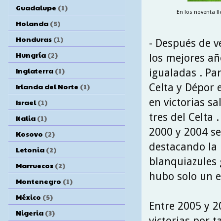
Guadalupe
(1)
En los noventa l
Holanda
(5)
Honduras
(1)
- Después de ve
Hungría
(2)
los mejores añ
Inglaterra
(1)
igualadas . Par
Celta y Dépor 
Irlanda del Norte
(1)
en victorias sa
Israel
(1)
tres del Celta 
Italia
(1)
2000 y 2004 se
Kosovo
(2)
destacando la 
Letonia
(2)
blanquiazules 
Marruecos
(2)
hubo solo un e
Montenegro
(1)
México
(5)
Entre 2005 y 20
Nigeria
(3)
victorias por t