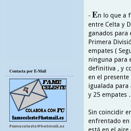
E
-
n lo que a f
entre Celta y 
ganados para e
Primera Divisió
empates ( Segun
ninguna para e
definitiva , y 
Contacta por E-Mail
en el presente
igualada para
y 25 empates .
Sin coincidir e
enfrentado en 
Fameceleste@hotmail.es
está en el aire