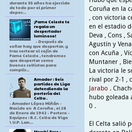
durante 55 años ha ejercido
de todo por el primer
Coruña en la c
depor...
, con victoria 
¡Fame Celeste te
en el estadio d
regala un
despertador
Deva , Cons , S
luminoso!
- Después de
Agustín y Vena
soñar hay que despertar, y
tras sortear el cojín de
con Acuña , Ví
Fame Celeste , tendremos
que despertar como
Muntaner , Bien
buenos celtistas para
cumplir...
La victoria le 
rival por 2-1 
Amador : Seis
partidos de Liga
Jarabo
. Chacho
defendiendo la
portería del
hubo goleada a
Celta .
- Amador López Miñán -
0 .
Nacido en A Coruña , el 28
de Enero de 1942 - Portero -
Equipos : R.C. Celta de Vigo
\ U.P. Lan...
El Celta salió 
Merchi Arce :