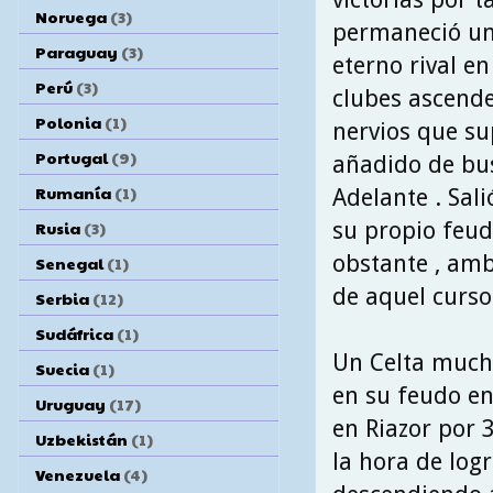
Noruega
(3)
permaneció un 
Paraguay
(3)
eterno rival e
Perú
(3)
clubes ascende
Polonia
(1)
nervios que sup
Portugal
(9)
añadido de bus
Rumanía
(1)
Adelante . Sal
su propio feud
Rusia
(3)
obstante , am
Senegal
(1)
de aquel curso
Serbia
(12)
Sudáfrica
(1)
Un Celta much
Suecia
(1)
en su feudo en
Uruguay
(17)
en Riazor por 3
Uzbekistán
(1)
la hora de log
Venezuela
(4)