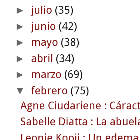
julio
(35)
►
junio
(42)
►
mayo
(38)
►
abril
(34)
►
marzo
(69)
►
febrero
(75)
▼
Agne Ciudariene : Cáract
Sabelle Diatta : La abue
Leonie Kooij : Un edema 