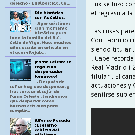
derecho - Equipos: R.C. Cel...
Lux se hizo co
el regreso a l
Día histórico
con As Celtas.
- Ayer asistimos
a un momento
Las cosas pare
histórico para
toda la familia del R.C.
Con Fabricio c
Celta de Vigo. Hace muchos
años escribí un artículo en
siendo titular 
el que reflejab...
. Cabe recorda
¡Fame Celeste te
regala un
Real Madrid ( 
despertador
titular . El ca
luminoso!
- Después de
actuaciones y 
soñar hay que despertar, y
tras sortear el cojín de
sentirse suple
Fame Celeste , tendremos
que despertar como
buenos celtistas para
cumplir...
Alfonso Posada
: El eterno
celtista del
atletismo