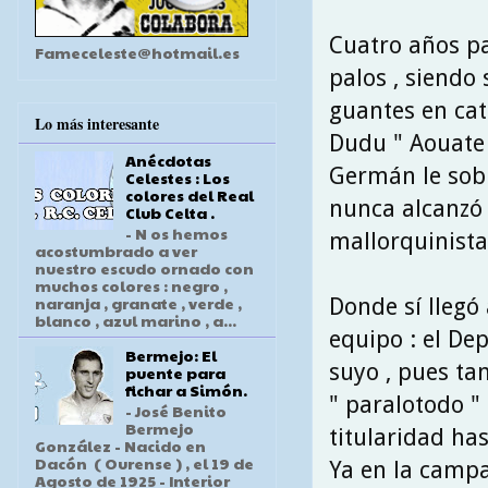
Cuatro años pa
Fameceleste@hotmail.es
palos , siendo
guantes en cat
Lo más interesante
Dudu " Aouate 
Anécdotas
Germán le sobr
Celestes : Los
colores del Real
nunca alcanzó 
Club Celta .
- N os hemos
mallorquinista
acostumbrado a ver
nuestro escudo ornado con
muchos colores : negro ,
naranja , granate , verde ,
Donde sí llegó 
blanco , azul marino , a...
equipo : el De
Bermejo: El
suyo , pues ta
puente para
fichar a Simón.
" paralotodo "
- José Benito
Bermejo
titularidad ha
González - Nacido en
Dacón ( Ourense ) , el 19 de
Ya en la campa
Agosto de 1925 - Interior