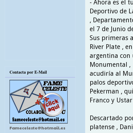
- Ahora es el 
Deportivo de L
, Departamento
el 7 de Junio d
Sus primeras 
River Plate , e
argentina con u
Monumental , u
Contacta por E-Mail
acudiría al Mu
palos deportiv
Pekerman , qui
Franco y Ustari
Descartado por
platense , Dan
Fameceleste@hotmail.es